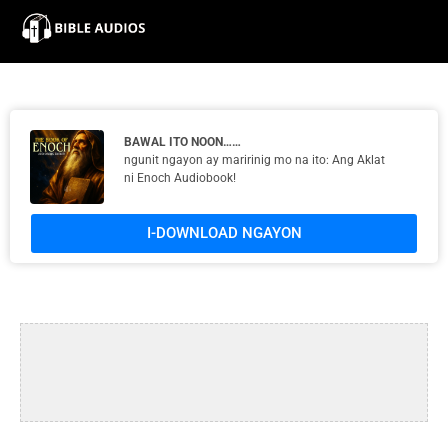
×
Home
Audio
BAWAL ITO NOON……
ngunit ngayon ay maririnig mo na ito: Ang Aklat
ni Enoch Audiobook!
Bible
I-DOWNLOAD NGAYON
Contacts
About
Copyright
Download
L.O.A