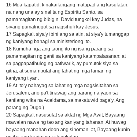
16 Mga kapatid, kinakailangang matupad ang kasulatan,
na nang una ay sinalita ng Espiritu Santo, sa
pamamagitan ng bibig ni David tungkol kay Judas, na
siyang pumatnugot sa nagsihuli kay Jesus.
17 Sapagka't siya'y ibinilang sa atin, at siya'y tumanggap
ng kaniyang bahagi sa ministeriong ito.
18 Kumuha nga ang taong ito ng isang parang sa
pamamagitan ng ganti sa kaniyang katampalasanan; at
sa pagpapatihulog ng patiwarik, ay pumutok siya sa
gitna, at sumambulat ang lahat ng mga laman ng
kaniyang tiyan.
19 At ito'y nahayag sa lahat ng mga nagsisitahan sa
Jerusalem; ano pa't tinawag ang parang na yaon sa
kanilang wika na Aceldama, sa makatuwid baga'y, Ang
parang ng Dugo.)
20 Sapagka't nasusulat sa aklat ng Mga Awit, Bayaang
mawalan nawa ng tao ang kaniyang tahanan, At huwag
bayaang manahan doon ang sinoman; at, Bayaang kunin
ng iba ang kaniyang katungkulan.