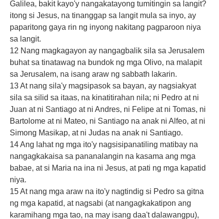
Galilea, bakit kayo'y nangakatayong tumitingin sa langit?
itong si Jesus, na tinanggap sa langit mula sa inyo, ay
paparitong gaya rin ng inyong nakitang pagparoon niya
sa langit.
12 Nang magkagayon ay nangagbalik sila sa Jerusalem
buhat sa tinatawag na bundok ng mga Olivo, na malapit
sa Jerusalem, na isang araw ng sabbath lakarin.
13 At nang sila'y magsipasok sa bayan, ay nagsiakyat
sila sa silid sa itaas, na kinatitirahan nila; ni Pedro at ni
Juan at ni Santiago at ni Andres, ni Felipe at ni Tomas, ni
Bartolome at ni Mateo, ni Santiago na anak ni Alfeo, at ni
Simong Masikap, at ni Judas na anak ni Santiago.
14 Ang lahat ng mga ito'y nagsisipanatiling matibay na
nangagkakaisa sa pananalangin na kasama ang mga
babae, at si Maria na ina ni Jesus, at pati ng mga kapatid
niya.
15 At nang mga araw na ito'y nagtindig si Pedro sa gitna
ng mga kapatid, at nagsabi (at nangagkakatipon ang
karamihang mga tao, na may isang daa't dalawangpu),