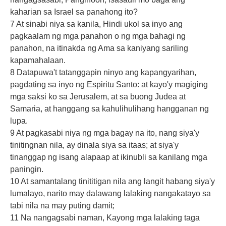
kaharian sa Israel sa panahong ito?
7 At sinabi niya sa kanila, Hindi ukol sa inyo ang
pagkaalam ng mga panahon o ng mga bahagi ng
panahon, na itinakda ng Ama sa kaniyang sariling
kapamahalaan.
8 Datapuwa't tatanggapin ninyo ang kapangyarihan,
pagdating sa inyo ng Espiritu Santo: at kayo'y magiging
mga saksi ko sa Jerusalem, at sa buong Judea at
Samaria, at hanggang sa kahulihulihang hangganan ng
lupa.
9 At pagkasabi niya ng mga bagay na ito, nang siya'y
tinitingnan nila, ay dinala siya sa itaas; at siya'y
tinanggap ng isang alapaap at ikinubli sa kanilang mga
paningin.
10 At samantalang tinititigan nila ang langit habang siya'y
lumalayo, narito may dalawang lalaking nangakatayo sa
tabi nila na may puting damit;
11 Na nangagsabi naman, Kayong mga lalaking taga