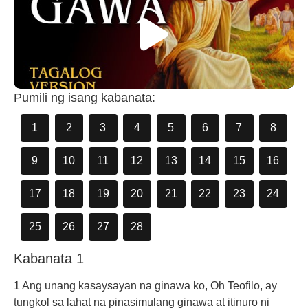
Pumili ng isang kabanata:
1
2
3
4
5
6
7
8
9
10
11
12
13
14
15
16
17
18
19
20
21
22
23
24
25
26
27
28
Kabanata 1
1 Ang unang kasaysayan na ginawa ko, Oh Teofilo, ay
tungkol sa lahat na pinasimulang ginawa at itinuro ni