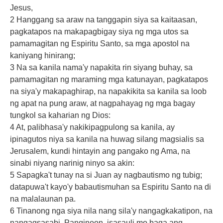
Jesus,
2 Hanggang sa araw na tanggapin siya sa kaitaasan,
pagkatapos na makapagbigay siya ng mga utos sa
pamamagitan ng Espiritu Santo, sa mga apostol na
kaniyang hinirang;
3 Na sa kanila nama'y napakita rin siyang buhay, sa
pamamagitan ng maraming mga katunayan, pagkatapos
na siya'y makapaghirap, na napakikita sa kanila sa loob
ng apat na pung araw, at nagpahayag ng mga bagay
tungkol sa kaharian ng Dios:
4 At, palibhasa'y nakikipagpulong sa kanila, ay
ipinagutos niya sa kanila na huwag silang magsialis sa
Jerusalem, kundi hintayin ang pangako ng Ama, na
sinabi niyang narinig ninyo sa akin:
5 Sapagka't tunay na si Juan ay nagbautismo ng tubig;
datapuwa't kayo'y babautismuhan sa Espiritu Santo na di
na malalaunan pa.
6 Tinanong nga siya nila nang sila'y nangagkakatipon, na
nangagsasabi, Panginoon, isasauli mo baga ang