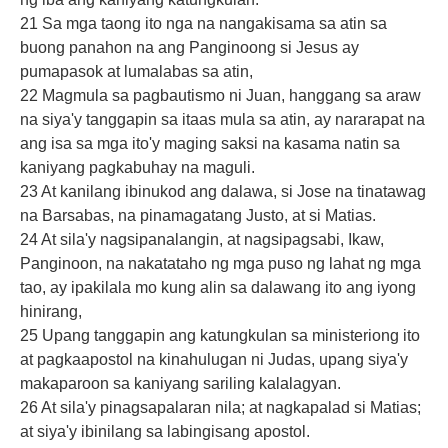
21 Sa mga taong ito nga na nangakisama sa atin sa
buong panahon na ang Panginoong si Jesus ay
pumapasok at lumalabas sa atin,
22 Magmula sa pagbautismo ni Juan, hanggang sa araw
na siya'y tanggapin sa itaas mula sa atin, ay nararapat na
ang isa sa mga ito'y maging saksi na kasama natin sa
kaniyang pagkabuhay na maguli.
23 At kanilang ibinukod ang dalawa, si Jose na tinatawag
na Barsabas, na pinamagatang Justo, at si Matias.
24 At sila'y nagsipanalangin, at nagsipagsabi, Ikaw,
Panginoon, na nakatataho ng mga puso ng lahat ng mga
tao, ay ipakilala mo kung alin sa dalawang ito ang iyong
hinirang,
25 Upang tanggapin ang katungkulan sa ministeriong ito
at pagkaapostol na kinahulugan ni Judas, upang siya'y
makaparoon sa kaniyang sariling kalalagyan.
26 At sila'y pinagsapalaran nila; at nagkapalad si Matias;
at siya'y ibinilang sa labingisang apostol.