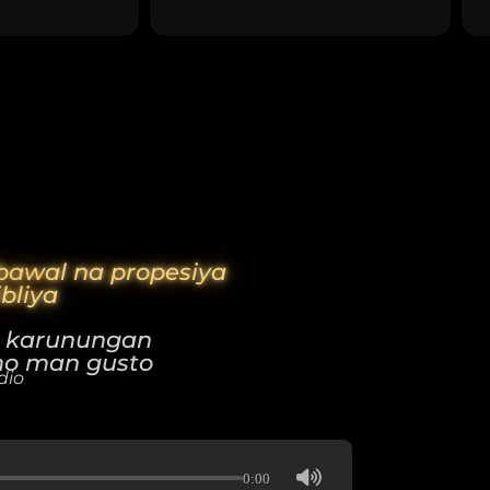
bawal na propesiya
ibliya
g karunungan
mo man gusto
dio
0:00