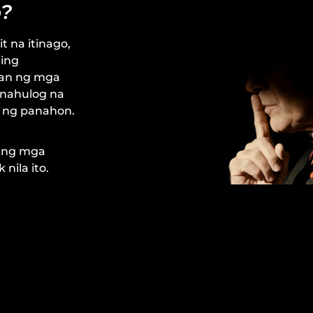
o?
t na itinago,
ling
man ng mga
 nahulog na
n ng panahon.
o ng mga
nila ito.