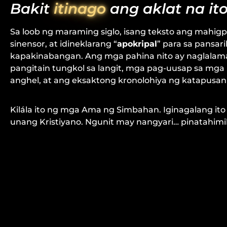
Bakit
itinago
ang aklat na it
Sa loob ng maraming siglo, isang teksto ang mahigpi
sinensor, at idineklarang “
apokripal
” para sa pansari
kapakinabangan. Ang mga pahina nito ay naglala
pangitain tungkol sa langit, mga pag-uusap sa mga
anghel, at ang eksaktong kronolohiya ng katapusa
Kilála ito ng mga Ama ng Simbahan. Iginagalang it
unang Kristiyano. Ngunit may nangyari… pinatahimik 