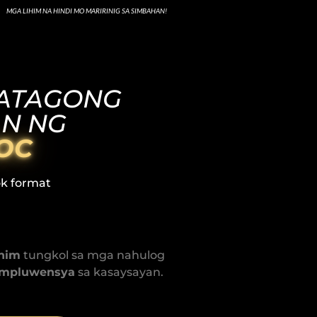
MGA LIHIM NA HINDI MO MARIRINIG SA SIMBAHAN!
KATAGONG
N NG
NOC
ok format
him
tungkol sa mga nahulog
impluwensya
sa kasaysayan.