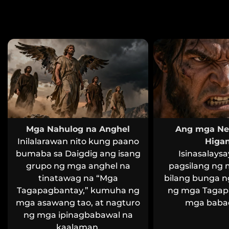
Mga Nahulog na Anghel
Ang mga Nef
Inilalarawan nito kung paano
Higan
bumaba sa Daigdig ang isang
Isinasalaysa
grupo ng mga anghel na
pagsilang ng 
tinatawag na “Mga
bilang bunga 
Tagapagbantay,” kumuha ng
ng mga Tagap
mga asawang tao, at nagturo
mga babae
ng mga ipinagbabawal na
kaalaman.