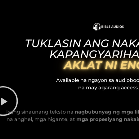
TUKLASIN ANG NA
KAPANGYARIHA
AKLAT NI E
Available na ngayon sa audiobo
na may agarang access.
Isang sinaunang teksto na
nagbubunyag ng mga li
na anghel, mga higante, at
mga propesiyang naka