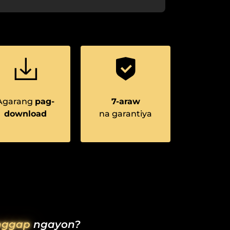
Agarang
pag-
7-araw
download
na garantiya
nggap
ngayon?