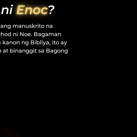
 ni
Enoc
?
unang manuskrito na
tuhod ni Noe. Bagaman
a kanon ng Bibliya, ito ay
 at binanggit sa Bagong