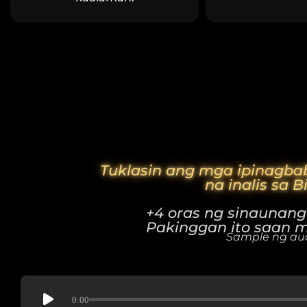
Tuklasin ang mga ipinagba
na inalis sa B
+4 oras ng sinaunan
Pakinggan ito saan 
Sample ng au
0:00