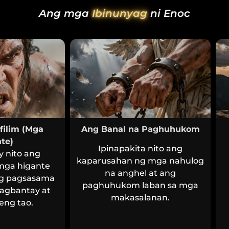
Ang mga
Ibinunyag
ni Enoc
ilim (Mga
Ang Banal na Paghuhukom
te)
Ipinapakita nito ang
y nito ang
kaparusahan ng mga nahulog
mga higante
na anghel at ang
ng pagsasama
paghuhukom laban sa mga
agbantay at
makasalanan.
ng tao.