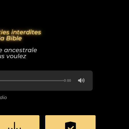
ies interdites
a Bible
e ancestrale
us voulez
0:00
dio