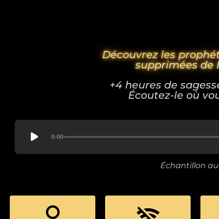
Découvrez les prophét
supprimées de l
+4 heures de sagess
Écoutez-le où vo
0:00
Échantillon au