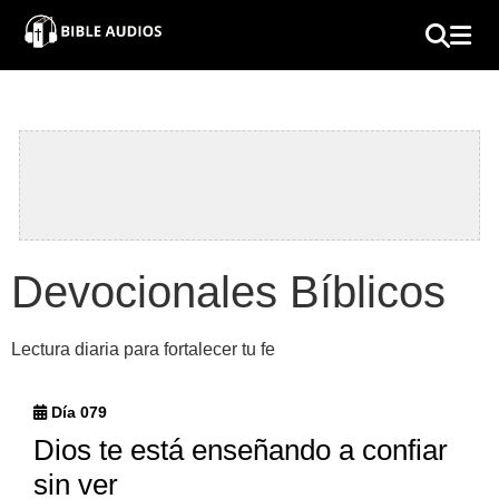
×
Home
Audio
Bible
Contacts
Devocionales Bíblicos
About
Lectura diaria para fortalecer tu fe
Copyright
Día 079
Download
Dios te está enseñando a confiar
sin ver
L.O.A