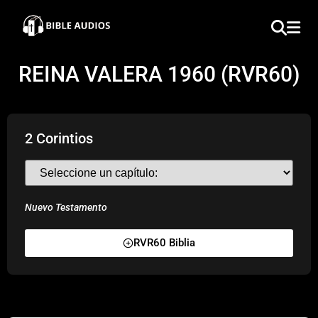
×
Home
REINA VALERA 1960 (RVR60)
Audio
Bible
2 Corintios
Contacts
About
Nuevo Testamento
Copyright
RVR60 Biblia
Download
L.O.A