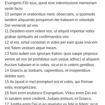
Evangelio Filii ejus, quod sine intermissione memoriam
vestri facio
10 semper in orationibus meis: obsecrans, si quomodo
tandem aliquando prosperum iter habeam in voluntate
Dei veniendi ad vos.
11 Desidero enim videre vos, ut aliquid impertiar vobis
gratiae spiritualis ad confirmandos vos:
12 id est, simul consolari in vobis per eam quae invicem
est, fidem vestram atque meam.
13 Nolo autem vos ignorare fratres: quia saepe proposui
venire ad vos (et prohibitus sum usque adhuc) ut aliquem
fructum habeam et in vobis, sicut et in ceteris gentibus.
14 Graecis ac barbaris, sapientibus, et insipientibus
debitor sum:
15 ita (quod in me) promptum est et vobis, qui Romae
estis, evangelizare.
16 Non enim erubesco Evangelium. Virtus enim Dei est
in salutem omni credenti, Judaeo primum, et Graeco.
17 Justitia enim Dei in eo revelatur ex fide in fidem: sicut