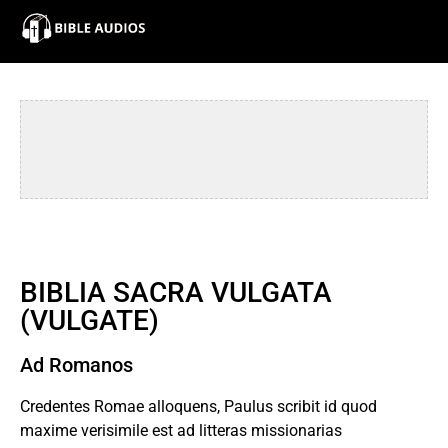
×
Home
Audio
Bible
Contacts
BIBLIA SACRA VULGATA
About
(VULGATE)
Copyright
Ad Romanos
Download
Credentes Romae alloquens, Paulus scribit id quod
maxime verisimile est ad litteras missionarias
L.O.A