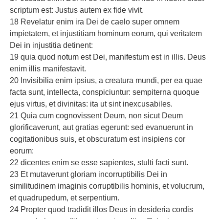
scriptum est: Justus autem ex fide vivit.
18 Revelatur enim ira Dei de caelo super omnem
impietatem, et injustitiam hominum eorum, qui veritatem
Dei in injustitia detinent:
19 quia quod notum est Dei, manifestum est in illis. Deus
enim illis manifestavit.
20 Invisibilia enim ipsius, a creatura mundi, per ea quae
facta sunt, intellecta, conspiciuntur: sempiterna quoque
ejus virtus, et divinitas: ita ut sint inexcusabiles.
21 Quia cum cognovissent Deum, non sicut Deum
glorificaverunt, aut gratias egerunt: sed evanuerunt in
cogitationibus suis, et obscuratum est insipiens cor
eorum:
22 dicentes enim se esse sapientes, stulti facti sunt.
23 Et mutaverunt gloriam incorruptibilis Dei in
similitudinem imaginis corruptibilis hominis, et volucrum,
et quadrupedum, et serpentium.
24 Propter quod tradidit illos Deus in desideria cordis