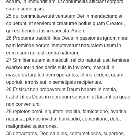
eorum, in immunditiam, ut contumeliis afficiant corpora
sua in semetipsis:
25 qui commutaverunt veritatem Dei in mendacium: et
coluerunt, et servierunt creaturae potius quam Creatori,
qui est benedictus in saecula. Amen.
26 Propterea tradidit illos Deus in passiones ignominiae:
nam feminae eorum immutaverunt naturalem usum in
eum usum qui est contra naturam.
27 Similiter autem et masculi, relicto naturali usu feminae,
exarserunt in desideriis suis in invicem, masculi in
masculos turpitudinem operantes, et mercedem, quam
oportuit, erroris sui in semetipsis recipientes.
28 Et sicut non probaverunt Deum habere in notitia,
tradidit illos Deus in reprobum sensum, ut faciant ea quae
non conveniunt,
29 repletos omni iniquitate, malitia, fornicatione, avaritia,
nequitia, plenos invidia, homicidio, contentione, dolo,
malignitate: susurrones,
30 detractores, Deo odibiles, contumeliosos, superbos,