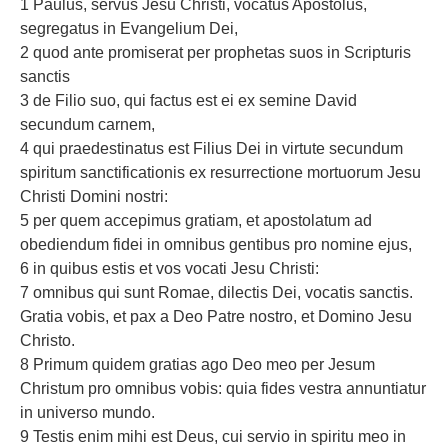
1 Paulus, servus Jesu Christi, vocatus Apostolus,
segregatus in Evangelium Dei,
2 quod ante promiserat per prophetas suos in Scripturis
sanctis
3 de Filio suo, qui factus est ei ex semine David
secundum carnem,
4 qui praedestinatus est Filius Dei in virtute secundum
spiritum sanctificationis ex resurrectione mortuorum Jesu
Christi Domini nostri:
5 per quem accepimus gratiam, et apostolatum ad
obediendum fidei in omnibus gentibus pro nomine ejus,
6 in quibus estis et vos vocati Jesu Christi:
7 omnibus qui sunt Romae, dilectis Dei, vocatis sanctis.
Gratia vobis, et pax a Deo Patre nostro, et Domino Jesu
Christo.
8 Primum quidem gratias ago Deo meo per Jesum
Christum pro omnibus vobis: quia fides vestra annuntiatur
in universo mundo.
9 Testis enim mihi est Deus, cui servio in spiritu meo in