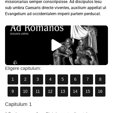
missionarias semper conscripsisse. Ad discipulos Iesu
Ebook
sub umbra Caesaris directe viventes, auxilium appellat ut
Evangelium ad occidentalem imperii partem perducat.
Eligere capitulum:
1
2
3
4
5
6
7
8
9
10
11
12
13
14
15
16
Capitulum 1