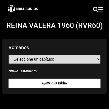
×
Home
REINA VALERA 1960 (RVR60)
Audio
Bible
Romanos
Contacts
About
Nuevo Testamento
Copyright
RVR60 Biblia
Download
L.O.A