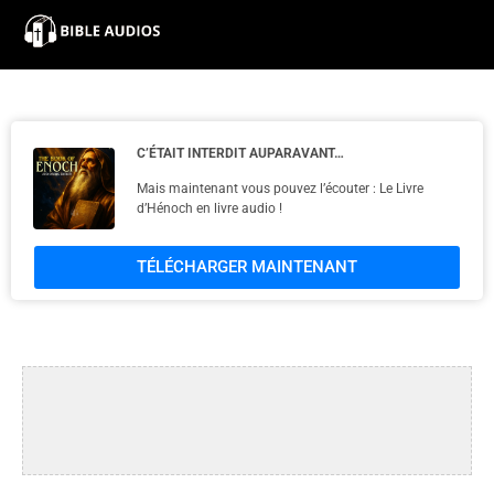
×
Home
Audio
C’ÉTAIT INTERDIT AUPARAVANT…
Mais maintenant vous pouvez l’écouter : Le Livre
Bible
d’Hénoch en livre audio !
Contacts
TÉLÉCHARGER MAINTENANT
About
Copyright
Download
L.O.A