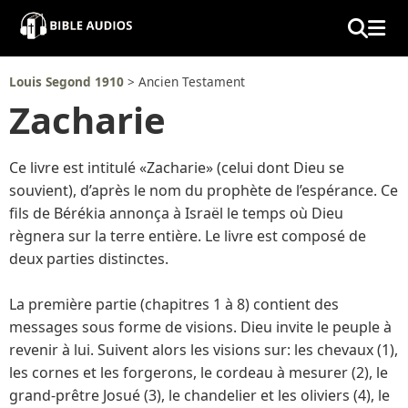
×
Home
Louis Segond 1910
> Ancien Testament
Zacharie
Audio
Ce livre est intitulé «Zacharie» (celui dont Dieu se
Bible
souvient), d’après le nom du prophète de l’espérance. Ce
fils de Bérékia annonça à Israël le temps où Dieu
Contacts
règnera sur la terre entière. Le livre est composé de
deux parties distinctes.
About
La première partie (chapitres 1 à 8) contient des
Copyright
messages sous forme de visions. Dieu invite le peuple à
revenir à lui. Suivent alors les visions sur: les chevaux (1),
Download
les cornes et les forgerons, le cordeau à mesurer (2), le
grand-prêtre Josué (3), le chandelier et les oliviers (4), le
L.O.A