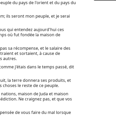
peuple du pays de l'orient et du pays du
9 Oracle, p
10 Demande
em; ils seront mon peuple, et je serai
11 Liban, o
vous qui entendez aujourd'hui ces
12 Oracle, 
mps où fut fondée la maison de
13 En ce jo
 pas sa récompense, et le salaire des
14 Voici, l
ntraient et sortaient, à cause de
s autres.
Autres liv
comme j'étais dans le temps passé, dit
Louis Sego
uit, la terre donnera ses produits, et
Livre d'Hé
es choses le reste de ce peuple.
 nations, maison de Juda et maison
édiction. Ne craignez pas, et que vos
a pensée de vous faire du mal lorsque