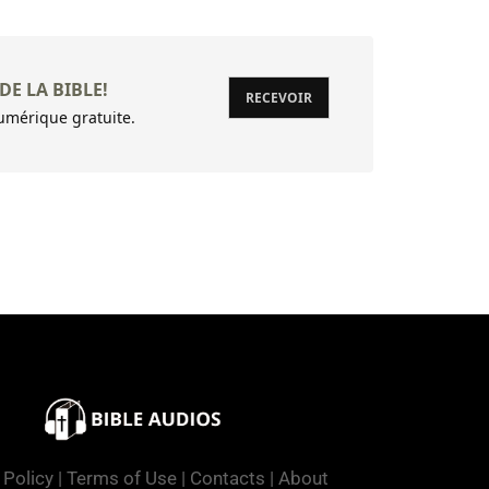
DE LA BIBLE!
RECEVOIR
mérique gratuite.
 Policy
|
Terms of Use
|
Contacts
|
About