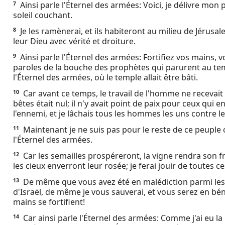
Ainsi parle l'Éternel des armées: Voici, je délivre mon 
7
Ebook
soleil couchant.
Je les ramènerai, et ils habiteront au milieu de Jérusal
8
leur Dieu avec vérité et droiture.
Ainsi parle l'Éternel des armées: Fortifiez vos mains, 
9
paroles de la bouche des prophètes qui parurent au te
l'Éternel des armées, où le temple allait être bâti.
Car avant ce temps, le travail de l'homme ne recevait
10
bêtes était nul; il n'y avait point de paix pour ceux qui e
l'ennemi, et je lâchais tous les hommes les uns contre le
Maintenant je ne suis pas pour le reste de ce peuple 
11
l'Éternel des armées.
Car les semailles prospéreront, la vigne rendra son fr
12
les cieux enverront leur rosée; je ferai jouir de toutes c
De même que vous avez été en malédiction parmi les
13
d'Israël, de même je vous sauverai, et vous serez en bén
mains se fortifient!
Car ainsi parle l'Éternel des armées: Comme j'ai eu l
14