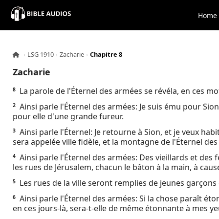
×
Home
Home
›
LSG 1910
›
Zacharie
›
Chapitre 8
Audio
Zacharie
Bible
La parole de l'Éternel des armées se révéla, en ces mo
8
Ainsi parle l'Éternel des armées: Je suis ému pour Sion 
2
Contacts
pour elle d'une grande fureur.
Ainsi parle l'Éternel: Je retourne à Sion, et je veux ha
3
About
sera appelée ville fidèle, et la montagne de l'Éternel d
Ainsi parle l'Éternel des armées: Des vieillards et de
4
Copyright
les rues de Jérusalem, chacun le bâton à la main, à cau
Les rues de la ville seront remplies de jeunes garçons e
5
Download
Ainsi parle l'Éternel des armées: Si la chose paraît é
6
en ces jours-là, sera-t-elle de même étonnante à mes yeu
L.O.A