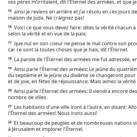
vos pères m'irritaient, dit l'Éternel des armées, et que j
ainsi je reviens en arrière et j'ai résolu en ces jours d
15
maison de Juda. Ne craignez pas!
Voici ce que vous devez faire: dites la vérité chacun 
16
selon la vérité et en vue de la paix;
que nul en son coeur ne pense le mal contre son proc
17
car ce sont là toutes choses que je hais, dit l'Éternel.
La parole de l'Éternel des armées me fut adressée, e
18
Ainsi parle l'Éternel des armées: Le jeûne du quatriè
19
du septième et le jeûne du dixième se changeront pour 
et de joie, en fêtes de réjouissance. Mais aimez la vérité 
Ainsi parle l'Éternel des armées: Il viendra encore d
20
nombre de villes.
Les habitants d'une ville iront à l'autre, en disant: Al
21
l'Éternel des armées! Nous irons aussi!
Et beaucoup de peuples et de nombreuses nations vi
22
à Jérusalem et implorer l'Éternel.