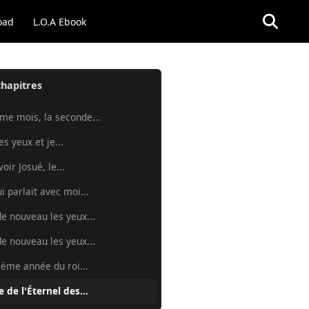
oad
L.O.A Ebook
chapitres
ème mois, la seconde...
es yeux et je...
voir Josué, le...
i parlait avec moi...
de nouveau les yeux...
de nouveau les yeux...
ième année du roi...
e de l'Éternel des...