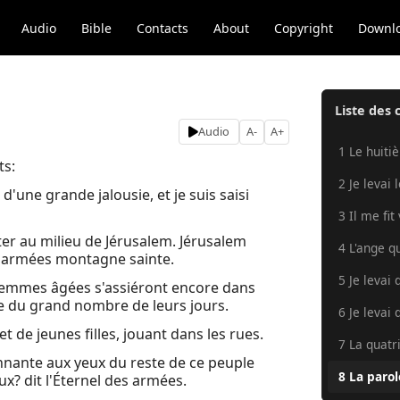
Audio
Bible
Contacts
About
Copyright
Downl
Liste des 
Audio
A-
A+
1 Le huiti
ts:
2 Je levai l
d'une grande jalousie, et je suis saisi
3 Il me fit 
biter au milieu de Jérusalem. Jérusalem
4 L'ange qu
es armées montagne sainte.
5 Je levai 
s femmes âgées s'assiéront encore dans
se du grand nombre de leurs jours.
6 Je levai 
t de jeunes filles, jouant dans les rues.
7 La quatr
tonnante aux yeux du reste de ce peuple
8 La parol
x? dit l'Éternel des armées.