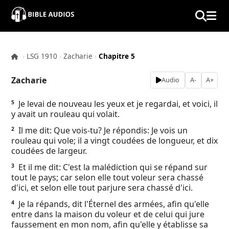
×
Home
›
LSG 1910
›
Zacharie
›
Chapitre 5
Audio
Zacharie
Audio
A-
A+
Bible
Je levai de nouveau les yeux et je regardai, et voici, il
5
y avait un rouleau qui volait.
Contacts
Il me dit: Que vois-tu? Je répondis: Je vois un
2
rouleau qui vole; il a vingt coudées de longueur, et dix
About
coudées de largeur.
Et il me dit: C'est la malédiction qui se répand sur
3
Copyright
tout le pays; car selon elle tout voleur sera chassé
d'ici, et selon elle tout parjure sera chassé d'ici.
Download
Je la répands, dit l'Éternel des armées, afin qu'elle
4
entre dans la maison du voleur et de celui qui jure
faussement en mon nom, afin qu'elle y établisse sa
L.O.A