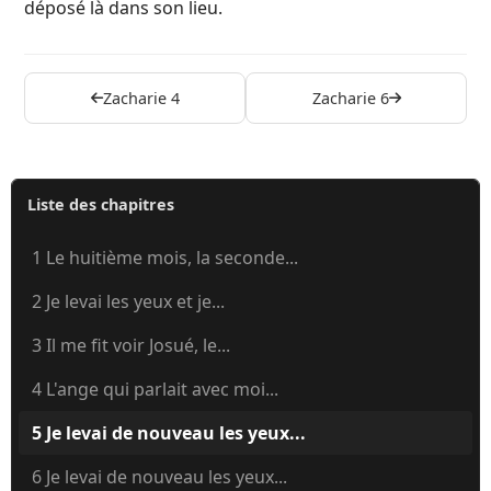
déposé là dans son lieu.
Zacharie 4
Zacharie 6
Liste des chapitres
1 Le huitième mois, la seconde...
2 Je levai les yeux et je...
3 Il me fit voir Josué, le...
4 L'ange qui parlait avec moi...
5 Je levai de nouveau les yeux...
6 Je levai de nouveau les yeux...