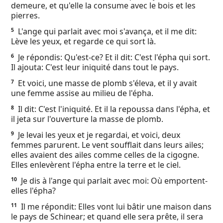
demeure, et qu'elle la consume avec le bois et les
Ebook
pierres.
L'ange qui parlait avec moi s'avança, et il me dit:
5
Lève les yeux, et regarde ce qui sort là.
Je répondis: Qu'est-ce? Et il dit: C'est l'épha qui sort.
6
Il ajouta: C'est leur iniquité dans tout le pays.
Et voici, une masse de plomb s'éleva, et il y avait
7
une femme assise au milieu de l'épha.
Il dit: C'est l'iniquité. Et il la repoussa dans l'épha, et
8
il jeta sur l'ouverture la masse de plomb.
Je levai les yeux et je regardai, et voici, deux
9
femmes parurent. Le vent soufflait dans leurs ailes;
elles avaient des ailes comme celles de la cigogne.
Elles enlevèrent l'épha entre la terre et le ciel.
Je dis à l'ange qui parlait avec moi: Où emportent-
10
elles l'épha?
Il me répondit: Elles vont lui bâtir une maison dans
11
le pays de Schinear; et quand elle sera prête, il sera