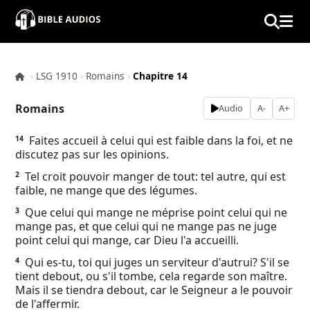
×
Home
›
LSG 1910
›
Romains
›
Chapitre 14
Audio
Romains
Audio
A-
A+
Bible
Faites accueil à celui qui est faible dans la foi, et ne
14
discutez pas sur les opinions.
Contacts
Tel croit pouvoir manger de tout: tel autre, qui est
2
faible, ne mange que des légumes.
About
Que celui qui mange ne méprise point celui qui ne
3
mange pas, et que celui qui ne mange pas ne juge
Copyright
point celui qui mange, car Dieu l'a accueilli.
Qui es-tu, toi qui juges un serviteur d'autrui? S'il se
4
Download
tient debout, ou s'il tombe, cela regarde son maître.
Mais il se tiendra debout, car le Seigneur a le pouvoir
de l'affermir.
L.O.A