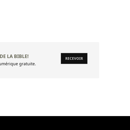
34 (34:1) D
35 De David
36 (36:1) A
37 De David
38 (38:1) 
DE LA BIBLE!
39 (39:1) A
RECEVOIR
mérique gratuite.
40 (40:1) A
41 (41:1) A
42 (42:1) A
43 Rends-m
44 (44:1) A
45 (45:1) A
46 (46:1) A