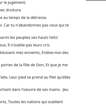
ur le jugement;
9 (9:1) Au
vec droiture.
10 Pourquoi
ge au temps de la détresse.
11 Au chef
i. Car tu n'abandonnes pas ceux qui te
12 (12:1) A
13 Au chef
parmi les peuples ses hauts faits!
x, Il n'oublie pas leurs cris.
14 Au chef
e réduisent mes ennemis, Enlève-moi des
15 Psaume 
16 Hymne d
portes de la fille de Sion, Et que je me
17 Prière d
aite, Leur pied se prend au filet qu'elles
18 (18:1) A
19 (19:1) A
 méchant dans l'oeuvre de ses mains. -Jeu
20 (20:1) A
rts, Toutes les nations qui oublient
21 (21:1) A