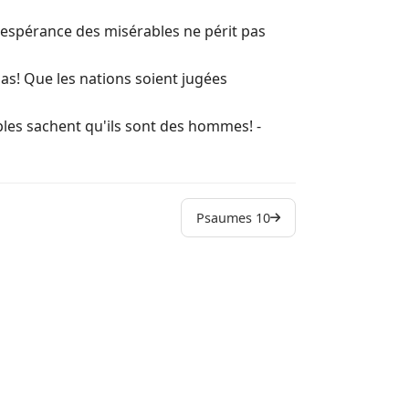
22 (22:1) A
L'espérance des misérables ne périt pas
23 Cantiqu
as! Que les nations soient jugées
24 Psaume 
ples sachent qu'ils sont des hommes! -
25 De David
26 De Davi
27 De Davi
Psaumes 10
28 De David
29 Psaume 
30 (30:1) 
31 (31:1) A
32 De Davi
33 Justes, 