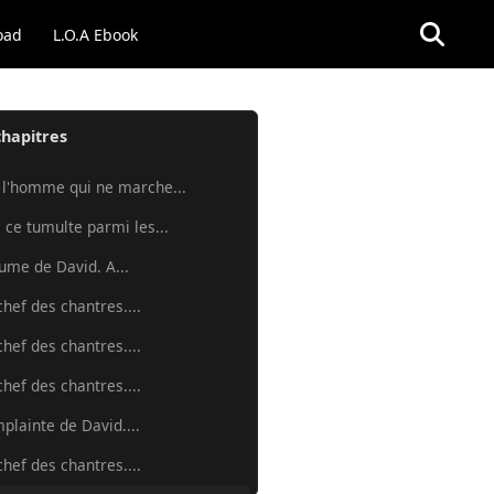
oad
L.O.A Ebook
chapitres
 l'homme qui ne marche...
 ce tumulte parmi les...
aume de David. A...
chef des chantres....
chef des chantres....
chef des chantres....
mplainte de David....
chef des chantres....