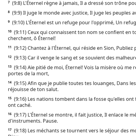
(9:8) L'Éternel règne à jamais, Il a dressé son trône po
7
Ebook
(9:9) Il juge le monde avec justice, Il juge les peuples a
8
(9:10) L'Éternel est un refuge pour l'opprimé, Un refu
9
(9:11) Ceux qui connaissent ton nom se confient en to
10
cherchent, ô Éternel!
(9:12) Chantez à l'Éternel, qui réside en Sion, Publiez 
11
(9:13) Car il venge le sang et se souvient des malheureu
12
(9:14) Aie pitié de moi, Éternel! Vois la misère où m
13
portes de la mort,
(9:15) Afin que je publie toutes tes louanges, Dans les 
14
réjouisse de ton salut.
(9:16) Les nations tombent dans la fosse qu'elles ont f
15
ont caché.
(9:17) L'Éternel se montre, il fait justice, Il enlace le
16
d'instruments. Pause.
(9:18) Les méchants se tournent vers le séjour des mo
17