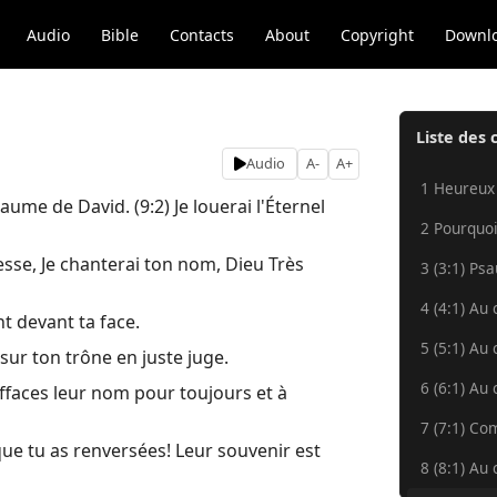
Audio
Bible
Contacts
About
Copyright
Downl
Liste des 
Audio
A-
A+
1 Heureux
aume de David. (9:2) Je louerai l'Éternel
2 Pourquoi
resse, Je chanterai ton nom, Dieu Très
3 (3:1) Ps
4 (4:1) Au 
nt devant ta face.
5 (5:1) Au 
sur ton trône en juste juge.
6 (6:1) Au 
 effaces leur nom pour toujours et à
7 (7:1) Co
 que tu as renversées! Leur souvenir est
8 (8:1) Au 