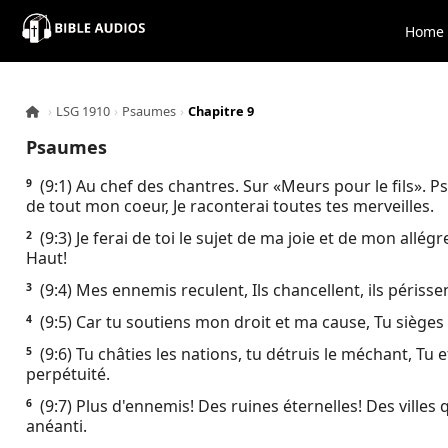
×
Home
Home
›
LSG 1910
›
Psaumes
›
Chapitre 9
Audio
Psaumes
Bible
(9:1) Au chef des chantres. Sur «Meurs pour le fils». Ps
9
de tout mon coeur, Je raconterai toutes tes merveilles.
Contacts
(9:3) Je ferai de toi le sujet de ma joie et de mon allég
2
Haut!
About
(9:4) Mes ennemis reculent, Ils chancellent, ils périsse
3
(9:5) Car tu soutiens mon droit et ma cause, Tu sièges 
4
Copyright
(9:6) Tu châties les nations, tu détruis le méchant, Tu
5
perpétuité.
Download
(9:7) Plus d'ennemis! Des ruines éternelles! Des villes
6
anéanti.
L.O.A