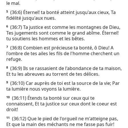
le mal.
Ebook
(36:6) Éternel! ta bonté atteint jusqu'aux cieux, Ta
5
fidélité jusqu'aux nues.
(36:7) Ta justice est comme les montagnes de Dieu,
6
Tes jugements sont comme le grand abîme. Éternel!
tu soutiens les hommes et les bêtes.
(36:8) Combien est précieuse ta bonté, ô Dieu! A
7
l'ombre de tes ailes les fils de l'homme cherchent un
refuge.
(36:9) Ils se rassasient de l'abondance de ta maison,
8
Et tu les abreuves au torrent de tes délices.
(36:10) Car auprès de toi est la source de la vie; Par
9
ta lumière nous voyons la lumière.
(36:11) Étends ta bonté sur ceux qui te
10
connaissent, Et ta justice sur ceux dont le coeur est
droit!
(36:12) Que le pied de l'orgueil ne m'atteigne pas,
11
Et que la main des méchants ne me fasse pas fuir!