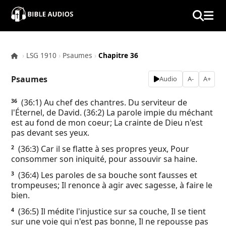
×
Home
›
LSG 1910
›
Psaumes
›
Chapitre 36
Audio
Psaumes
Audio
A-
A+
Bible
(36:1) Au chef des chantres. Du serviteur de
36
l'Éternel, de David. (36:2) La parole impie du méchant
Contacts
est au fond de mon coeur; La crainte de Dieu n'est
pas devant ses yeux.
About
(36:3) Car il se flatte à ses propres yeux, Pour
2
consommer son iniquité, pour assouvir sa haine.
Copyright
(36:4) Les paroles de sa bouche sont fausses et
3
trompeuses; Il renonce à agir avec sagesse, à faire le
bien.
Download
(36:5) Il médite l'injustice sur sa couche, Il se tient
4
sur une voie qui n'est pas bonne, Il ne repousse pas
L.O.A