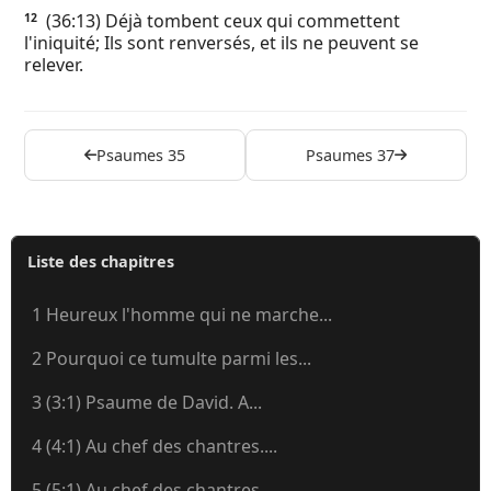
(36:13) Déjà tombent ceux qui commettent
12
l'iniquité; Ils sont renversés, et ils ne peuvent se
relever.
Psaumes 35
Psaumes 37
Liste des chapitres
1 Heureux l'homme qui ne marche...
2 Pourquoi ce tumulte parmi les...
3 (3:1) Psaume de David. A...
4 (4:1) Au chef des chantres....
5 (5:1) Au chef des chantres....