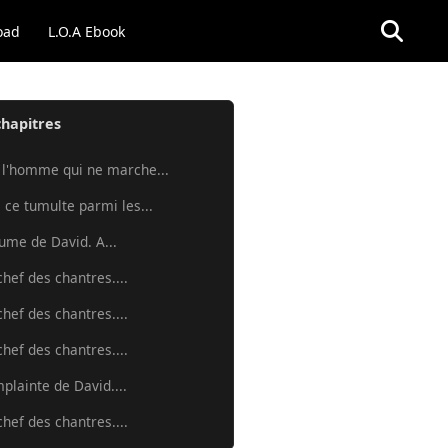
oad
L.O.A Ebook
chapitres
 l'homme qui ne marche...
 ce tumulte parmi les...
aume de David. A...
chef des chantres....
chef des chantres....
chef des chantres....
mplainte de David....
chef des chantres....