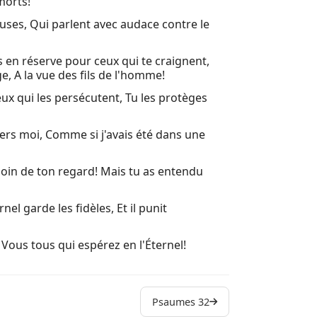
morts!
22 (22:1) A
uses, Qui parlent avec audace contre le
23 Cantiqu
 en réserve pour ceux qui te craignent,
24 Psaume 
, A la vue des fils de l'homme!
eux qui les persécutent, Tu les protèges
25 De David
26 De Davi
nvers moi, Comme si j'avais été dans une
27 De Davi
 loin de ton regard! Mais tu as entendu
28 De David
29 Psaume 
nel garde les fidèles, Et il punit
30 (30:1) 
 Vous tous qui espérez en l'Éternel!
31 (31:1) 
32 De Davi
33 Justes, 
Psaumes 32