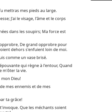
9 (9:1) Au 
 Tu mettras mes pieds au large.
10 Pourquoi
esse; J'ai le visage, l'âme et le corps
11 Au chef
12 (12:1) A
nées dans les soupirs; Ma force est
13 Au chef
d'opprobre, De grand opprobre pour
14 Au chef
oient dehors s'enfuient loin de moi.
15 Psaume 
suis comme un vase brisé.
'épouvante qui règne à l'entour, Quand
16 Hymne d
 m'ôter la vie.
17 Prière d
es mon Dieu!
18 (18:1) A
i de mes ennemis et de mes
19 (19:1) A
par ta grâce!
20 (20:1) A
 t'invoque. Que les méchants soient
21 (21:1) A