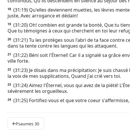
confondus, Qu'ils descendent en silence au séjour des 
(31:19) Qu'elles deviennent muettes, les lèvres mente
18
juste, Avec arrogance et dédain!
(31:20) Oh! combien est grande ta bonté, Que tu tiens
19
Que tu témoignes à ceux qui cherchent en toi leur refuge
(31:21) Tu les protèges sous l'abri de ta face contre c
20
dans ta tente contre les langues qui les attaquent.
(31:22) Béni soit l'Éternel! Car il a signalé sa grâce e
21
ville forte.
(31:23) Je disais dans ma précipitation: Je suis chassé
22
la voix de mes supplications, Quand j'ai crié vers toi.
(31:24) Aimez l'Éternel, vous qui avez de la piété! L'Éter
23
sévèrement les orgueilleux.
(31:25) Fortifiez-vous et que votre coeur s'affermisse,
24
Psaumes 30