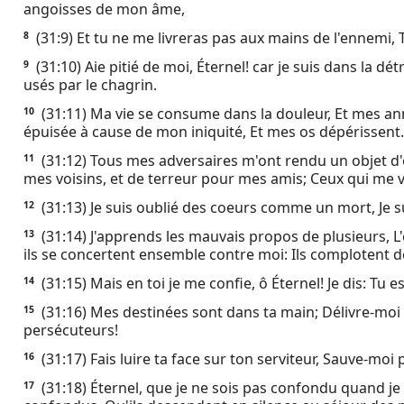
angoisses de mon âme,
Ebook
(31:9) Et tu ne me livreras pas aux mains de l'ennemi,
8
(31:10) Aie pitié de moi, Éternel! car je suis dans la détr
9
usés par le chagrin.
(31:11) Ma vie se consume dans la douleur, Et mes an
10
épuisée à cause de mon iniquité, Et mes os dépérissent.
(31:12) Tous mes adversaires m'ont rendu un objet 
11
mes voisins, et de terreur pour mes amis; Ceux qui me v
(31:13) Je suis oublié des coeurs comme un mort, Je 
12
(31:14) J'apprends les mauvais propos de plusieurs, L
13
ils se concertent ensemble contre moi: Ils complotent de
(31:15) Mais en toi je me confie, ô Éternel! Je dis: Tu 
14
(31:16) Mes destinées sont dans ta main; Délivre-mo
15
persécuteurs!
(31:17) Fais luire ta face sur ton serviteur, Sauve-moi 
16
(31:18) Éternel, que je ne sois pas confondu quand je
17