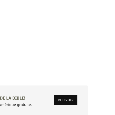
34 (34:1) D
35 De David
36 (36:1) A
37 De David
38 (38:1) 
39 (39:1) A
40 (40:1) A
41 (41:1) A
42 (42:1) A
43 Rends-m
44 (44:1) A
DE LA BIBLE!
RECEVOIR
mérique gratuite.
45 (45:1) A
46 (46:1) A