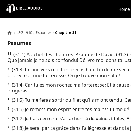
×
Home
Home
›
LSG 1910
›
Psaumes
›
Chapitre 31
Audio
Psaumes
Bible
(31:1) Au chef des chantres. Psaume de David. (31:2) 
31
Que jamais je ne sois confondu! Délivre-moi dans ta just
Contacts
(31:3) Incline vers moi ton oreille, hâte-toi de me sec
2
protecteur, une forteresse, Où je trouve mon salut!
About
(31:4) Car tu es mon rocher, ma forteresse; Et à caus
3
dirigeras.
Copyright
(31:5) Tu me feras sortir du filet qu'ils m'ont tendu; C
4
(31:6) Je remets mon esprit entre tes mains; Tu me déli
5
Download
(31:7) Je hais ceux qui s'attachent à de vaines idoles, Et
6
(31:8) Je serai par ta grâce dans l'allégresse et dans la 
7
L.O.A