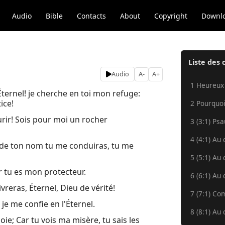
Audio
Bible
Contacts
About
Copyright
Downl
Liste des 
Audio
A-
A+
1 Heureux
Éternel! je cherche en toi mon refuge:
ice!
2 Pourquoi
ourir! Sois pour moi un rocher
3 (3:1) Ps
4 (4:1) Au 
e de ton nom tu me conduiras, tu me
5 (5:1) Au 
ar tu es mon protecteur.
6 (6:1) Au 
vreras, Éternel, Dieu de vérité!
7 (7:1) Co
 je me confie en l'Éternel.
8 (8:1) Au 
joie; Car tu vois ma misère, tu sais les