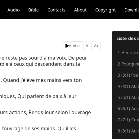
Audio
Bible
Contacts
About
Copyright
Downl
Liste des 
Audio
A-
A+
1 Heureux
! ne reste pas sourd à ma voix, De peur
lable à ceux qui descendent dans la
2 Pourquoi
3 (3:1) Ps
oi, Quand j'élève mes mains vers ton
4 (4:1) Au 
ques, Qui parlent de paix à leur
5 (5:1) Au 
6 (6:1) Au 
eurs actions, Rends-leur selon l'ouvrage
7 (7:1) Co
 l'ouvrage de ses mains. Qu'il les
8 (8:1) Au 