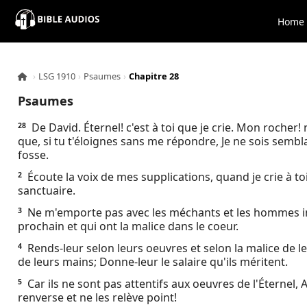
×
Home
Home
›
LSG 1910
›
Psaumes
›
Chapitre 28
Audio
Psaumes
Bible
De David. Éternel! c'est à toi que je crie. Mon rocher
28
que, si tu t'éloignes sans me répondre, Je ne sois semb
fosse.
Contacts
Écoute la voix de mes supplications, quand je crie à t
2
sanctuaire.
About
Ne m'emporte pas avec les méchants et les hommes ini
3
prochain et qui ont la malice dans le coeur.
Copyright
Rends-leur selon leurs oeuvres et selon la malice de l
4
de leurs mains; Donne-leur le salaire qu'ils méritent.
Download
Car ils ne sont pas attentifs aux oeuvres de l'Éternel, A
5
renverse et ne les relève point!
L.O.A