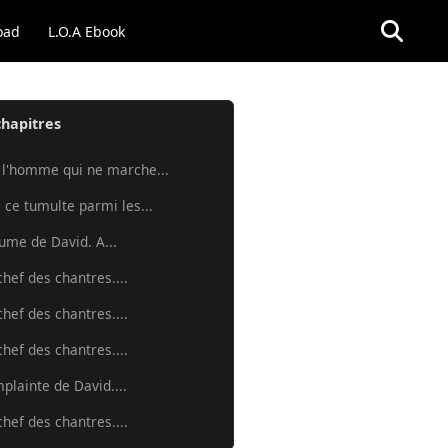
oad
L.O.A Ebook
chapitres
 l'homme qui ne marche...
 ce tumulte parmi les...
aume de David. A...
chef des chantres....
chef des chantres....
chef des chantres....
mplainte de David....
chef des chantres....