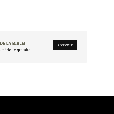
22 (22:1) A
23 Cantiqu
24 Psaume 
25 De David
DE LA BIBLE!
26 De Davi
RECEVOIR
mérique gratuite.
27 De Davi
28 De Davi
29 Psaume 
30 (30:1) 
31 (31:1) A
32 De Davi
33 Justes, 