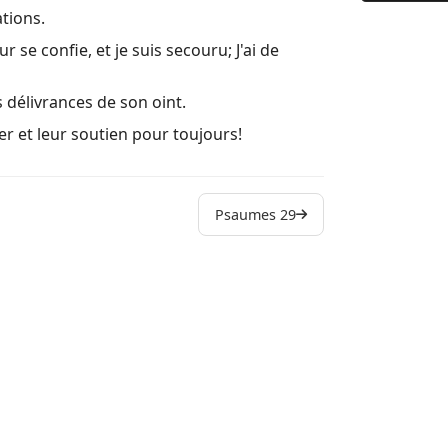
9 (9:1) Au 
ations.
10 Pourquoi
 se confie, et je suis secouru; J'ai de
11 Au chef
s délivrances de son oint.
12 (12:1) A
er et leur soutien pour toujours!
13 Au chef
14 Au chef
Psaumes 29
15 Psaume 
16 Hymne d
17 Prière d
18 (18:1) A
19 (19:1) A
20 (20:1) A
21 (21:1) A