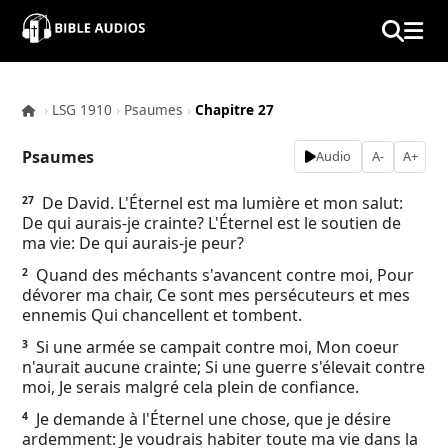
×
Home
›
LSG 1910
›
Psaumes
›
Chapitre 27
Audio
Psaumes
Audio
A-
A+
Bible
De David. L'Éternel est ma lumière et mon salut:
27
De qui aurais-je crainte? L'Éternel est le soutien de
Contacts
ma vie: De qui aurais-je peur?
Quand des méchants s'avancent contre moi, Pour
2
About
dévorer ma chair, Ce sont mes persécuteurs et mes
ennemis Qui chancellent et tombent.
Copyright
Si une armée se campait contre moi, Mon coeur
3
n'aurait aucune crainte; Si une guerre s'élevait contre
moi, Je serais malgré cela plein de confiance.
Download
Je demande à l'Éternel une chose, que je désire
4
ardemment: Je voudrais habiter toute ma vie dans la
L.O.A