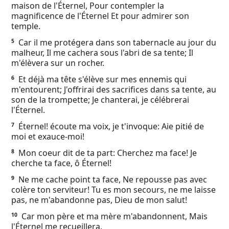
maison de l'Éternel, Pour contempler la
Ebook
magnificence de l'Éternel Et pour admirer son
temple.
Car il me protégera dans son tabernacle au jour du
5
malheur, Il me cachera sous l'abri de sa tente; Il
m'élèvera sur un rocher.
Et déjà ma tête s'élève sur mes ennemis qui
6
m'entourent; J'offrirai des sacrifices dans sa tente, au
son de la trompette; Je chanterai, je célébrerai
l'Éternel.
Éternel! écoute ma voix, je t'invoque: Aie pitié de
7
moi et exauce-moi!
Mon coeur dit de ta part: Cherchez ma face! Je
8
cherche ta face, ô Éternel!
Ne me cache point ta face, Ne repousse pas avec
9
colère ton serviteur! Tu es mon secours, ne me laisse
pas, ne m'abandonne pas, Dieu de mon salut!
Car mon père et ma mère m'abandonnent, Mais
10
l'Éternel me recueillera.