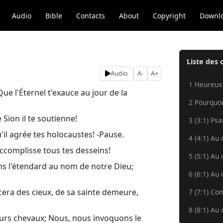
Audio
Bible
Contacts
About
Copyright
Downl
Liste des 
Audio
A-
A+
1 Heureux
ue l'Éternel t'exauce au jour de la
2 Pourquoi
 Sion il te soutienne!
3 (3:1) Ps
'il agrée tes holocaustes! -Pause.
4 (4:1) Au 
 accomplisse tous tes desseins!
5 (5:1) Au 
ns l'étendard au nom de notre Dieu;
6 (6:1) Au 
aucera des cieux, de sa sainte demeure,
7 (7:1) Co
8 (8:1) Au 
leurs chevaux; Nous, nous invoquons le