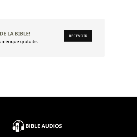
22 (22:1) A
23 Cantiqu
24 Psaume 
DE LA BIBLE!
RECEVOIR
mérique gratuite.
25 De David
26 De Davi
27 De Davi
28 De David
29 Psaume 
30 (30:1) 
31 (31:1) A
32 De Davi
33 Justes, 