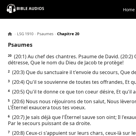
×
Home
Home
›
LSG 1910
›
Psaumes
›
Chapitre 20
Audio
Psaumes
Bible
(20:1) Au chef des chantres. Psaume de David. (20:2) Q
20
détresse, Que le nom du Dieu de Jacob te protège!
Contacts
(20:3) Que du sanctuaire il t'envoie du secours, Que de
2
(20:4) Qu'il se souvienne de toutes tes offrandes, Et qu
3
About
(20:5) Qu'il te donne ce que ton coeur désire, Et qu'il
4
(20:6) Nous nous réjouirons de ton salut, Nous lèvero
5
Copyright
L'Éternel exaucera tous tes voeux.
(20:7) Je sais déjà que l'Éternel sauve son oint; Il l'ex
6
Download
Par le secours puissant de sa droite.
(20:8) Ceux-ci s'appuient sur leurs chars, ceux-là sur 
7
L.O.A