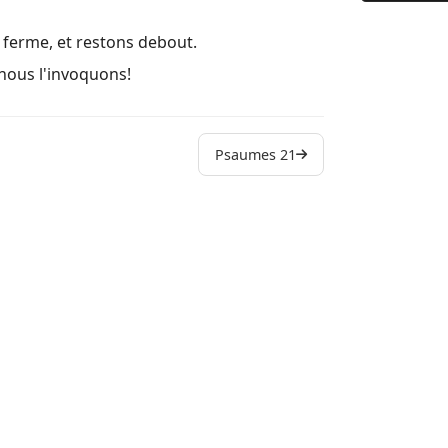
9 (9:1) Au 
s ferme, et restons debout.
10 Pourquoi
 nous l'invoquons!
11 Au chef
12 (12:1) A
13 Au chef
Psaumes 21
14 Au chef
15 Psaume 
16 Hymne d
17 Prière d
18 (18:1) A
19 (19:1) A
20 (20:1) 
21 (21:1) A