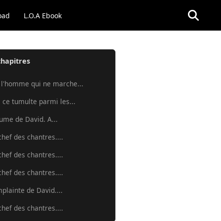
oad
L.O.A Ebook
chapitres
 l'homme qui ne marche...
 ce tumulte parmi les...
aume de David. A...
chef des chantres....
chef des chantres....
chef des chantres....
mplainte de David....
chef des chantres....