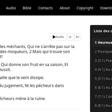
Audio
Bible
Contacts
About
Copyright
Downl
Liste des 
Audio
A-
A+
1 Heureux
es méchants, Qui ne s'arrête pas sur la
 des moqueurs, 2 Mais qui trouve son
2 Pourquoi
t!
3 (3:1) Ps
Qui donne son fruit en sa saison, Et
éussit.
4 (4:1) Au 
ille que le vent dissipe.
5 (5:1) Au 
du jugement, Ni les pécheurs dans
6 (6:1) Au 
7 (7:1) Co
 pécheurs mène à la ruine.
8 (8:1) Au 