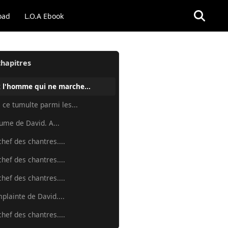
oad
L.O.A Ebook
chapitres
 l'homme qui ne marche...
 ce tumulte parmi les...
aume de David. A...
chef des chantres....
chef des chantres....
chef des chantres....
mplainte de David....
chef des chantres....