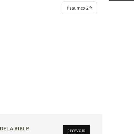
9 (9:1) Au 
Psaumes 2
10 Pourquoi
11 Au chef
12 (12:1) A
13 Au chef
14 Au chef
15 Psaume 
16 Hymne d
17 Prière d
18 (18:1) A
19 (19:1) A
20 (20:1) A
DE LA BIBLE!
RECEVOIR
21 (21:1) A