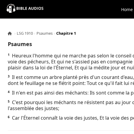
×
Home
Home
›
LSG 1910
›
Psaumes
›
Chapitre 1
Audio
Psaumes
Bible
Heureux l'homme qui ne marche pas selon le conseil d
1
voie des pécheurs, Et qui ne s'assied pas en compagnie
plaisir dans la loi de l'Éternel, Et qui la médite jour et nui
Contacts
Il est comme un arbre planté près d'un courant d'eau, 
3
dont le feuillage ne se flétrit point: Tout ce qu'il fait lui r
About
Il n'en est pas ainsi des méchants: Ils sont comme la pa
4
Copyright
C'est pourquoi les méchants ne résistent pas au jour 
5
l'assemblée des justes;
Download
Car l'Éternel connaît la voie des justes, Et la voie des
6
L.O.A