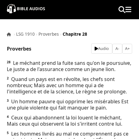
×
Home
›
LSG 1910
›
Proverbes
›
Chapitre 28
Audio
Proverbes
Audio
A-
A+
Bible
Le méchant prend la fuite sans qu'on le poursuive,
28
Le juste a de l'assurance comme un jeune lion.
Contacts
Quand un pays est en révolte, les chefs sont
2
nombreux; Mais avec un homme qui a de
About
l'intelligence et de la science, Le règne se prolonge.
Un homme pauvre qui opprime les misérables Est
3
Copyright
une pluie violente qui fait manquer le pain.
Ceux qui abandonnent la loi louent le méchant,
4
Download
Mais ceux qui observent la loi s'irritent contre lui.
Les hommes livrés au mal ne comprennent pas ce
5
L.O.A