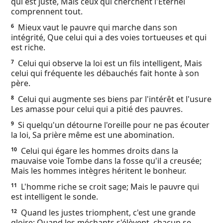
qui est juste, Mais ceux qui cherchent l'Éternel
Ebook
comprennent tout.
Mieux vaut le pauvre qui marche dans son
6
intégrité, Que celui qui a des voies tortueuses et qui
est riche.
Celui qui observe la loi est un fils intelligent, Mais
7
celui qui fréquente les débauchés fait honte à son
père.
Celui qui augmente ses biens par l'intérêt et l'usure
8
Les amasse pour celui qui a pitié des pauvres.
Si quelqu'un détourne l'oreille pour ne pas écouter
9
la loi, Sa prière même est une abomination.
Celui qui égare les hommes droits dans la
10
mauvaise voie Tombe dans la fosse qu'il a creusée;
Mais les hommes intègres héritent le bonheur.
L'homme riche se croit sage; Mais le pauvre qui
11
est intelligent le sonde.
Quand les justes triomphent, c'est une grande
12
gloire; Quand les méchants s'élèvent, chacun se