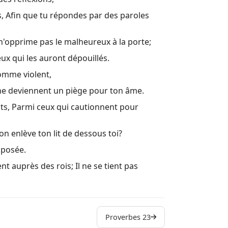
s, Afin que tu répondes par des paroles
22 La répu
23 Si tu es
 n'opprime pas le malheureux à la porte;
24 Ne por
ceux qui les auront dépouillés.
25 Voici e
omme violent,
26 Comme l
s ne deviennent un piège pour ton âme.
s, Parmi ceux qui cautionnent pour
27 Ne te v
28 Le méch
on enlève ton lit de dessous toi?
29 Un homm
 posée.
30 Paroles 
t auprès des rois; Il ne se tient pas
31 Paroles
Autres liv
Proverbes 23
Louis Sego