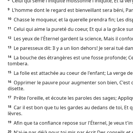
Celui qui sème l'iniquité moissonne l'iniquité, Et la ver
Ebook
L'homme dont le regard est bienveillant sera béni, Pa
9
Chasse le moqueur, et la querelle prendra fin; Les dis
10
Celui qui aime la pureté du coeur, Et qui a la grâce sur 
11
Les yeux de l'Éternel gardent la science, Mais il confo
12
Le paresseux dit: Il y a un lion dehors! Je serai tué dan
13
La bouche des étrangères est une fosse profonde; Celui
14
tombera.
La folie est attachée au coeur de l'enfant; La verge de 
15
Opprimer le pauvre pour augmenter son bien, C'est do
16
disette.
Prête l'oreille, et écoute les paroles des sages; Appli
17
Car il est bon que tu les gardes au dedans de toi, Et q
18
lèvres.
Afin que ta confiance repose sur l'Éternel, Je veux t'ins
19
N'ai-je pas déjà pour toi mis par écrit Des conseils et 
20