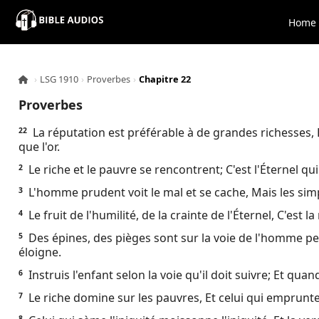
×
Home
Home
›
LSG 1910
›
Proverbes
›
Chapitre 22
Audio
Proverbes
Bible
La réputation est préférable à de grandes richesses, E
22
que l'or.
Contacts
Le riche et le pauvre se rencontrent; C'est l'Éternel qui l
2
L'homme prudent voit le mal et se cache, Mais les sim
3
About
Le fruit de l'humilité, de la crainte de l'Éternel, C'est la 
4
Des épines, des pièges sont sur la voie de l'homme pe
5
Copyright
éloigne.
Instruis l'enfant selon la voie qu'il doit suivre; Et quan
6
Download
Le riche domine sur les pauvres, Et celui qui emprunte e
7
L.O.A
8