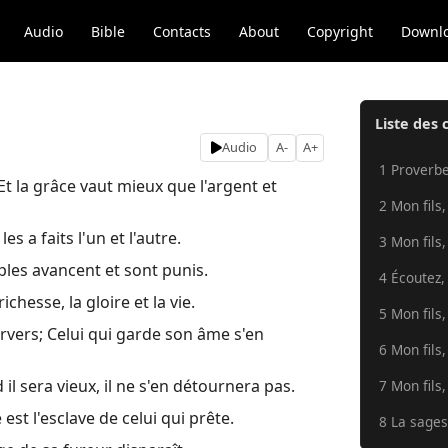
Audio
Bible
Contacts
About
Copyright
Downl
Liste des 
Audio
A-
A+
1 Proverbe
t la grâce vaut mieux que l'argent et
2 Mon fils,
es a faits l'un et l'autre.
3 Mon fils,
ples avancent et sont punis.
4 Écoutez, 
richesse, la gloire et la vie.
5 Mon fils,
rvers; Celui qui garde son âme s'en
6 Mon fils,
d il sera vieux, il ne s'en détournera pas.
7 Mon fils,
st l'esclave de celui qui prête.
8 La sagess