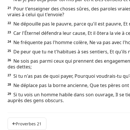
Pour t'enseigner des choses sûres, des paroles vraie
21
vraies à celui qui t'envoie?
Ne dépouille pas le pauvre, parce qu'il est pauvre, Et
22
Car l'Éternel défendra leur cause, Et il ôtera la vie à 
23
Ne fréquente pas l'homme colère, Ne va pas avec l'h
24
De peur que tu ne t'habitues à ses sentiers, Et qu'il
25
Ne sois pas parmi ceux qui prennent des engagement
26
des dettes;
Si tu n'as pas de quoi payer, Pourquoi voudrais-tu qu'
27
Ne déplace pas la borne ancienne, Que tes pères ont
28
Si tu vois un homme habile dans son ouvrage, Il se tien
29
auprès des gens obscurs.
Proverbes 21