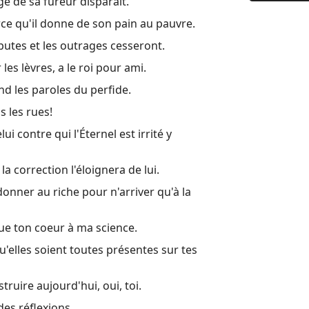
ge de sa fureur disparaît.
9 La sages
rce qu'il donne de son pain au pauvre.
10 Proverb
putes et les outrages cesseront.
11 La bala
les lèvres, a le roi pour ami.
12 Celui qu
nd les paroles du perfide.
13 Un fils 
s les rues!
14 La femm
 contre qui l'Éternel est irrité y
15 Une rép
la correction l'éloignera de lui.
16 Les pro
nner au riche pour n'arriver qu'à la
17 Mieux v
que ton coeur à ma science.
18 Celui qu
u'elles soient toutes présentes sur tes
19 Mieux v
20 Le vin 
truire aujourd'hui, oui, toi.
21 Le coeur
des réflexions,