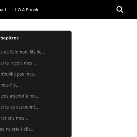
oad
L.O.A Ebook
chapitres
s de Salomon, fils de...
 si tu reçois mes...
 n'oublie pas mes...
mes fils,...
 sois attentif à ma...
 si tu as cautionné...
 retiens mes...
e ne crie-t-elle...