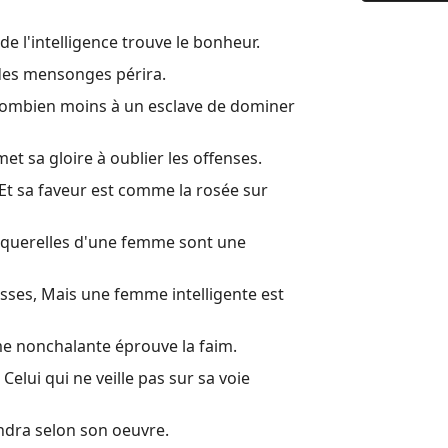
9 La sages
e l'intelligence trouve le bonheur.
10 Proverb
 des mensonges périra.
11 La bala
; Combien moins à un esclave de dominer
12 Celui qu
13 Un fils 
met sa gloire à oublier les offenses.
Et sa faveur est comme la rosée sur
14 La femm
15 Une rép
es querelles d'une femme sont une
16 Les pro
sses, Mais une femme intelligente est
17 Mieux v
18 Celui qu
me nonchalante éprouve la faim.
19 Mieux v
lui qui ne veille pas sur sa voie
20 Le vin 
rendra selon son oeuvre.
21 Le coeur