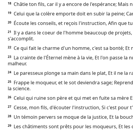
Châtie ton fils, car il y a encore de l'espérance; Mais n
18
Celui que la colère emporte doit en subir la peine; Car s
19
Écoute les conseils, et reçois l'instruction, Afin que tu
20
Il y a dans le coeur de l'homme beaucoup de projets, M
21
s'accomplit.
Ce qui fait le charme d'un homme, c'est sa bonté; Et
22
La crainte de l'Éternel mène à la vie, Et l'on passe la nu
23
malheur.
Le paresseux plonge sa main dans le plat, Et il ne la
24
Frappe le moqueur, et le sot deviendra sage; Reprend
25
la science.
Celui qui ruine son père et qui met en fuite sa mère Est 
26
Cesse, mon fils, d'écouter l'instruction, Si c'est pour 
27
Un témoin pervers se moque de la justice, Et la bouc
28
Les châtiments sont prêts pour les moqueurs, Et les 
29