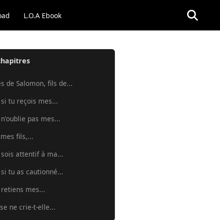
oad
L.O.A Ebook
chapitres
s de Salomon, fils de...
 si tu reçois mes...
 n'oublie pas mes...
mes fils,...
 sois attentif à ma...
 si tu as cautionné...
 retiens mes...
e ne crie-t-elle...