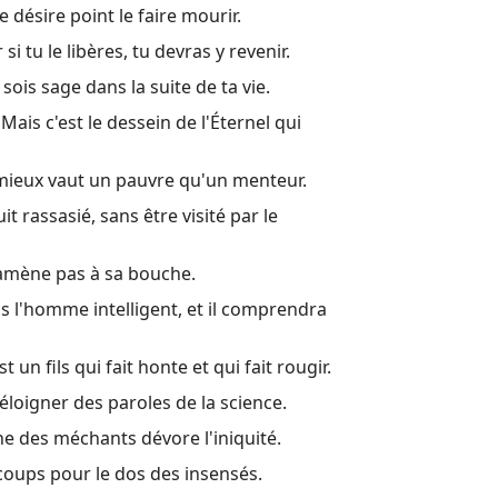
e désire point le faire mourir.
22 La répu
i tu le libères, tu devras y revenir.
23 Si tu es
 sois sage dans la suite de ta vie.
24 Ne por
ais c'est le dessein de l'Éternel qui
25 Voici e
 mieux vaut un pauvre qu'un menteur.
26 Comme l
it rassasié, sans être visité par le
27 Ne te v
 ramène pas à sa bouche.
28 Le méch
s l'homme intelligent, et il comprendra
29 Un homm
30 Paroles 
un fils qui fait honte et qui fait rougir.
31 Paroles
t'éloigner des paroles de la science.
he des méchants dévore l'iniquité.
Autres liv
coups pour le dos des insensés.
Louis Sego