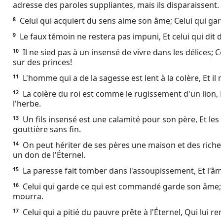
adresse des paroles suppliantes, mais ils disparaissent.
Ebook
Celui qui acquiert du sens aime son âme; Celui qui gard
8
Le faux témoin ne restera pas impuni, Et celui qui dit
9
Il ne sied pas à un insensé de vivre dans les délices
10
sur des princes!
L'homme qui a de la sagesse est lent à la colère, Et il 
11
La colère du roi est comme le rugissement d'un lion, 
12
l'herbe.
Un fils insensé est une calamité pour son père, Et l
13
gouttière sans fin.
On peut hériter de ses pères une maison et des riche
14
un don de l'Éternel.
La paresse fait tomber dans l'assoupissement, Et l'â
15
Celui qui garde ce qui est commandé garde son âme; Ce
16
mourra.
Celui qui a pitié du pauvre prête à l'Éternel, Qui lui 
17