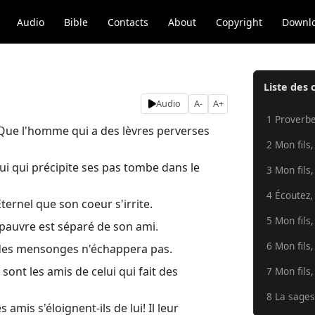
Audio
Bible
Contacts
About
Copyright
Downl
Liste des 
Audio
A-
A+
1 Proverbe
 Que l'homme qui a des lèvres perverses
2 Mon fils,
i qui précipite ses pas tombe dans le
3 Mon fils,
4 Écoutez, 
Éternel que son coeur s'irrite.
5 Mon fils,
pauvre est séparé de son ami.
6 Mon fils,
t des mensonges n'échappera pas.
ont les amis de celui qui fait des
7 Mon fils,
8 La sagess
amis s'éloignent-ils de lui! Il leur