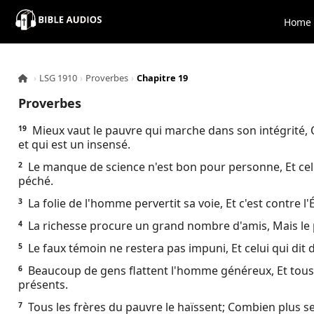
×
Home
Home
›
LSG 1910
›
Proverbes
›
Chapitre 19
Audio
Proverbes
Bible
Mieux vaut le pauvre qui marche dans son intégrité,
19
et qui est un insensé.
Contacts
Le manque de science n'est bon pour personne, Et celu
2
péché.
About
La folie de l'homme pervertit sa voie, Et c'est contre l'
3
La richesse procure un grand nombre d'amis, Mais le 
4
Copyright
Le faux témoin ne restera pas impuni, Et celui qui di
5
Beaucoup de gens flattent l'homme généreux, Et tous s
6
Download
présents.
Tous les frères du pauvre le haïssent; Combien plus ses 
7
L.O.A