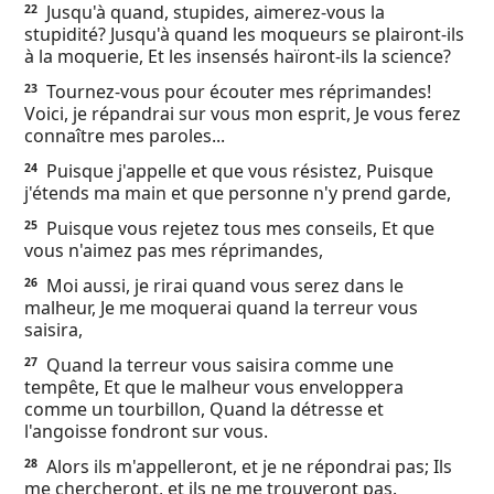
Jusqu'à quand, stupides, aimerez-vous la
22
stupidité? Jusqu'à quand les moqueurs se plairont-ils
à la moquerie, Et les insensés haïront-ils la science?
Tournez-vous pour écouter mes réprimandes!
23
Voici, je répandrai sur vous mon esprit, Je vous ferez
connaître mes paroles...
Puisque j'appelle et que vous résistez, Puisque
24
j'étends ma main et que personne n'y prend garde,
Puisque vous rejetez tous mes conseils, Et que
25
vous n'aimez pas mes réprimandes,
Moi aussi, je rirai quand vous serez dans le
26
malheur, Je me moquerai quand la terreur vous
saisira,
Quand la terreur vous saisira comme une
27
tempête, Et que le malheur vous enveloppera
comme un tourbillon, Quand la détresse et
l'angoisse fondront sur vous.
Alors ils m'appelleront, et je ne répondrai pas; Ils
28
me chercheront, et ils ne me trouveront pas.