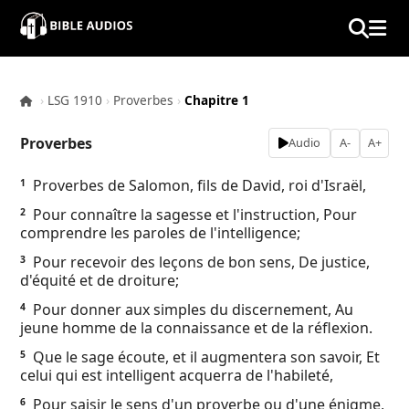
×
Home
›
LSG 1910
›
Proverbes
›
Chapitre 1
Audio
Proverbes
Audio
A-
A+
Bible
Proverbes de Salomon, fils de David, roi d'Israël,
1
Pour connaître la sagesse et l'instruction, Pour
2
Contacts
comprendre les paroles de l'intelligence;
Pour recevoir des leçons de bon sens, De justice,
About
3
d'équité et de droiture;
Copyright
Pour donner aux simples du discernement, Au
4
jeune homme de la connaissance et de la réflexion.
Download
Que le sage écoute, et il augmentera son savoir, Et
5
celui qui est intelligent acquerra de l'habileté,
L.O.A
Pour saisir le sens d'un proverbe ou d'une énigme,
6