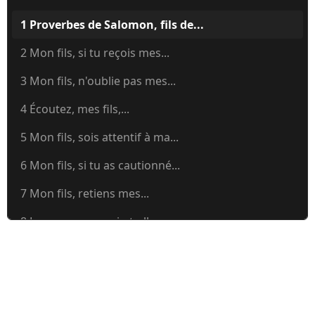
1 Proverbes de Salomon, fils de...
2 Mon fils, si tu reçois mes...
3 Mon fils, n'oublie pas mes...
4 Écoutez, mes fils,...
5 Mon fils, sois attentif à ma...
6 Mon fils, si tu as cautionné...
7 Mon fils, retiens mes...
8 La sagesse ne crie-t-elle...
9 La sagesse a bâti sa maison,...
10 Proverbes de Salomon. Un fils...
11 La balance fausse est en...