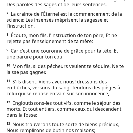
Des paroles des sages et de leurs sentences.
Ebook
La crainte de l'Éternel est le commencement de la
7
science; Les insensés méprisent la sagesse et
l'instruction.
Écoute, mon fils, l'instruction de ton père, Et ne
8
rejette pas l'enseignement de ta mère;
Car c'est une couronne de grâce pour ta tête, Et
9
une parure pour ton cou.
Mon fils, si des pécheurs veulent te séduire, Ne te
10
laisse pas gagner.
S'ils disent: Viens avec nous! dressons des
11
embûches, versons du sang, Tendons des pièges à
celui qui se repose en vain sur son innocence,
Engloutissons-les tout vifs, comme le séjour des
12
morts, Et tout entiers, comme ceux qui descendent
dans la fosse;
Nous trouverons toute sorte de biens précieux,
13
Nous remplirons de butin nos maisons;