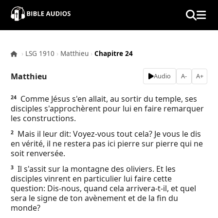
×
Home
›
LSG 1910
›
Matthieu
›
Chapitre 24
Audio
Matthieu
Audio
A-
A+
Bible
Comme Jésus s'en allait, au sortir du temple, ses
24
disciples s'approchèrent pour lui en faire remarquer
Contacts
les constructions.
Mais il leur dit: Voyez-vous tout cela? Je vous le dis
2
About
en vérité, il ne restera pas ici pierre sur pierre qui ne
soit renversée.
Copyright
Il s'assit sur la montagne des oliviers. Et les
3
disciples vinrent en particulier lui faire cette
question: Dis-nous, quand cela arrivera-t-il, et quel
Download
sera le signe de ton avènement et de la fin du
monde?
L.O.A