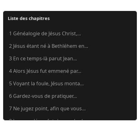
Liste des chapitres
1 Généalogie de Jésus Christ,...
2 Jésus étant né à Bethléhem en...
3 En ce temps-là parut Jean...
4 Alors Jésus fut emmené par...
5 Voyant la foule, Jésus monta...
6 Gardez-vous de pratiquer...
7 Ne jugez point, afin que vous...
8 Lorsque Jésus fut descendu de...
9 Jésus, étant monté dans une...