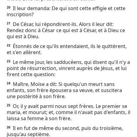
Il leur demanda: De qui sont cette effigie et cette
20
inscription?
De César, lui répondirent-ils. Alors il leur dit:
21
Rendez donc à César ce qui est à César, et à Dieu ce
qui est à Dieu.
Étonnés de ce qu'ils entendaient, ils le quittèrent,
22
et s'en allèrent.
Le même jour, les sadducéens, qui disent qu'il n'y a
23
point de résurrection, vinrent auprès de Jésus, et lui
firent cette question:
Maître, Moïse a dit: Si quelqu'un meurt sans
24
enfants, son frère épousera sa veuve, et suscitera
une postérité à son frère.
Or, il y avait parmi nous sept frères. Le premier se
25
maria, et mourut; et, comme il n'avait pas d'enfants, il
laissa sa femme à son frère.
Il en fut de même du second, puis du troisième,
26
jusqu'au septième.