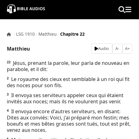
×
Home
›
LSG 1910
›
Matthieu
›
Chapitre 22
Audio
Matthieu
Audio
A-
A+
Bible
Jésus, prenant la parole, leur parla de nouveau en
22
parabole, et il dit:
Contacts
Le royaume des cieux est semblable à un roi qui fit
2
des noces pour son fils.
About
Il envoya ses serviteurs appeler ceux qui étaient
3
invités aux noces; mais ils ne voulurent pas venir.
Copyright
Il envoya encore d'autres serviteurs, en disant:
4
Dites aux conviés: Voici, j'ai préparé mon festin; mes
Download
boeufs et mes bêtes grasses sont tués, tout est prêt,
venez aux noces.
L.O.A