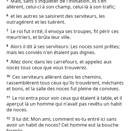
Mais, sans s'inquiéter de l'invitation, ils s'en
5
Ebook
allèrent, celui-ci à son champ, celui-là à son trafic;
et les autres se saisirent des serviteurs, les
6
outragèrent et les tuèrent.
Le roi fut irrité; il envoya ses troupes, fit périr ces
7
meurtriers, et brûla leur ville.
Alors il dit à ses serviteurs: Les noces sont prêtes;
8
mais les conviés n'en étaient pas dignes.
Allez donc dans les carrefours, et appelez aux
9
noces tous ceux que vous trouverez.
Ces serviteurs allèrent dans les chemins,
10
rassemblèrent tous ceux qu'ils trouvèrent, méchants
et bons, et la salle des noces fut pleine de convives.
Le roi entra pour voir ceux qui étaient à table, et il
11
aperçut là un homme qui n'avait pas revêtu un habit
de noces.
Il lui dit: Mon ami, comment es-tu entré ici sans
12
avoir un habit de noces? Cet homme eut la bouche
fermée.