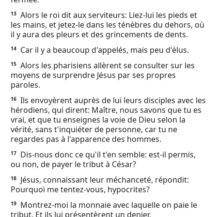
Alors le roi dit aux serviteurs: Liez-lui les pieds et
13
les mains, et jetez-le dans les ténèbres du dehors, où
il y aura des pleurs et des grincements de dents.
Car il y a beaucoup d'appelés, mais peu d'élus.
14
Alors les pharisiens allèrent se consulter sur les
15
moyens de surprendre Jésus par ses propres
paroles.
Ils envoyèrent auprès de lui leurs disciples avec les
16
hérodiens, qui dirent: Maître, nous savons que tu es
vrai, et que tu enseignes la voie de Dieu selon la
vérité, sans t'inquiéter de personne, car tu ne
regardes pas à l'apparence des hommes.
Dis-nous donc ce qu'il t'en semble: est-il permis,
17
ou non, de payer le tribut à César?
Jésus, connaissant leur méchanceté, répondit:
18
Pourquoi me tentez-vous, hypocrites?
Montrez-moi la monnaie avec laquelle on paie le
19
tribut. Et ils lui présentèrent un denier.