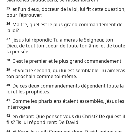
et l'un d'eux, docteur de la loi, lui fit cette question,
35
pour l'éprouver:
Maître, quel est le plus grand commandement de
36
la loi?
Jésus lui répondit: Tu aimeras le Seigneur, ton
37
Dieu, de tout ton coeur, de toute ton âme, et de toute
ta pensée.
C'est le premier et le plus grand commandement.
38
Et voici le second, qui lui est semblable: Tu aimeras
39
ton prochain comme toi-même.
De ces deux commandements dépendent toute la
40
loi et les prophètes.
Comme les pharisiens étaient assemblés, Jésus les
41
interrogea,
en disant: Que pensez-vous du Christ? De qui est-il
42
fils? Ils lui répondirent: De David.
Et Jésus leur dit: Comment donc David, animé par
43