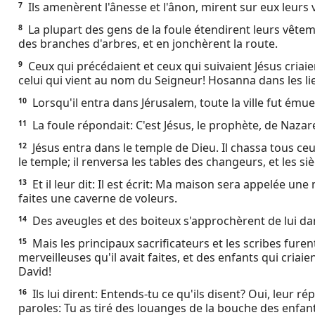
Ils amenèrent l'ânesse et l'ânon, mirent sur eux leurs 
7
Ebook
La plupart des gens de la foule étendirent leurs vête
8
des branches d'arbres, et en jonchèrent la route.
Ceux qui précédaient et ceux qui suivaient Jésus criaie
9
celui qui vient au nom du Seigneur! Hosanna dans les li
Lorsqu'il entra dans Jérusalem, toute la ville fut émue, e
10
La foule répondait: C'est Jésus, le prophète, de Nazare
11
Jésus entra dans le temple de Dieu. Il chassa tous ce
12
le temple; il renversa les tables des changeurs, et les 
Et il leur dit: Il est écrit: Ma maison sera appelée un
13
faites une caverne de voleurs.
Des aveugles et des boiteux s'approchèrent de lui dans 
14
Mais les principaux sacrificateurs et les scribes furen
15
merveilleuses qu'il avait faites, et des enfants qui criai
David!
Ils lui dirent: Entends-tu ce qu'ils disent? Oui, leur r
16
paroles: Tu as tiré des louanges de la bouche des enfan