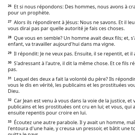
Et si nous répondons: Des hommes, nous avons à crain
26
pour un prophète.
Alors ils répondirent à Jésus: Nous ne savons. Et il leu
27
vous dirai pas par quelle autorité je fais ces choses.
Que vous en semble? Un homme avait deux fils; et, s'a
28
enfant, va travailler aujourd'hui dans ma vigne.
Il répondit: Je ne veux pas. Ensuite, il se repentit, et il a
29
S'adressant à l'autre, il dit la même chose. Et ce fils ré
30
pas.
Lequel des deux a fait la volonté du père? Ils répondire
31
vous le dis en vérité, les publicains et les prostituées
Dieu.
Car Jean est venu à vous dans la voie de la justice, et 
32
publicains et les prostituées ont cru en lui; et vous, qui
ensuite repentis pour croire en lui.
Écoutez une autre parabole. Il y avait un homme, maît
33
l'entoura d'une haie, y creusa un pressoir, et bâtit une to
quitta le pays.