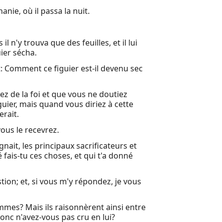
thanie, où il passa la nuit.
22 Jésus, p
23 Alors Jé
l n'y trouva que des feuilles, et il lui
24 Comme J
uier sécha.
nt: Comment ce figuier est-il devenu sec
25 Alors l
26 Lorsque
viez de la foi et que vous ne doutiez
guier, mais quand vous diriez à cette
27 Dès que
erait.
28 Après le
ous le recevrez.
gnait, les principaux sacrificateurs et
Autres liv
é fais-tu ces choses, et qui t'a donné
Louis Sego
tion; et, si vous m'y répondez, je vous
Livre d'Hé
ommes? Mais ils raisonnèrent ainsi entre
donc n'avez-vous pas cru en lui?