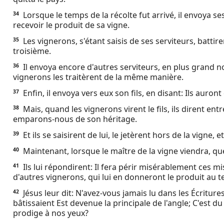
Lorsque le temps de la récolte fut arrivé, il envoya se
34
recevoir le produit de sa vigne.
Les vignerons, s'étant saisis de ses serviteurs, battiren
35
troisième.
Il envoya encore d'autres serviteurs, en plus grand n
36
vignerons les traitèrent de la même manière.
Enfin, il envoya vers eux son fils, en disant: Ils auron
37
Mais, quand les vignerons virent le fils, ils dirent entre
38
emparons-nous de son héritage.
Et ils se saisirent de lui, le jetèrent hors de la vigne, e
39
Maintenant, lorsque le maître de la vigne viendra, que
40
Ils lui répondirent: Il fera périr misérablement ces mis
41
d'autres vignerons, qui lui en donneront le produit au t
Jésus leur dit: N'avez-vous jamais lu dans les Écriture
42
bâtissaient Est devenue la principale de l'angle; C'est du
prodige à nos yeux?