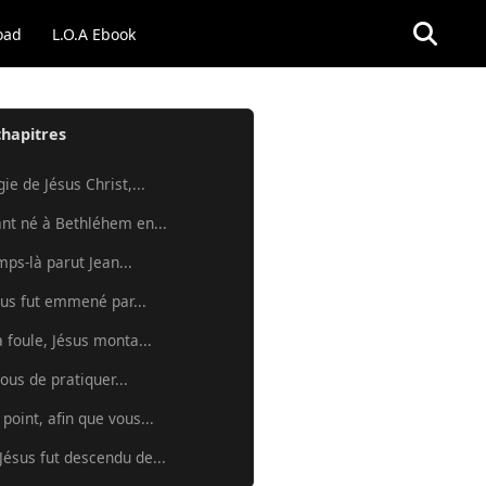
oad
L.O.A Ebook
chapitres
ie de Jésus Christ,...
ant né à Bethléhem en...
mps-là parut Jean...
sus fut emmené par...
a foule, Jésus monta...
ous de pratiquer...
point, afin que vous...
Jésus fut descendu de...