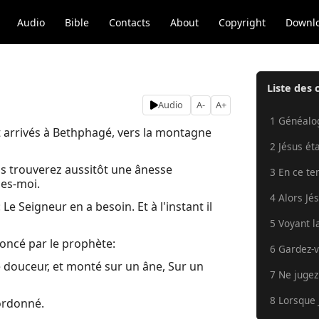
Audio
Bible
Contacts
About
Copyright
Downl
Liste des 
Audio
A-
A+
1 Généalog
t arrivés à Bethphagé, vers la montagne
2 Jésus ét
ous trouverez aussitôt une ânesse
3 En ce te
les-moi.
4 Alors Jé
e Seigneur en a besoin. Et à l'instant il
5 Voyant l
nnoncé par le prophète:
6 Gardez-v
n de douceur, et monté sur un âne, Sur un
7 Ne jugez 
8 Lorsque 
 ordonné.