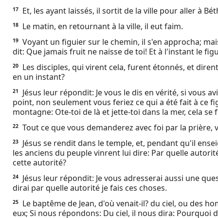
Et, les ayant laissés, il sortit de la ville pour aller à Bé
17
Le matin, en retournant à la ville, il eut faim.
18
Voyant un figuier sur le chemin, il s'en approcha; mais i
19
dit: Que jamais fruit ne naisse de toi! Et à l'instant le fig
Les disciples, qui virent cela, furent étonnés, et dire
20
en un instant?
Jésus leur répondit: Je vous le dis en vérité, si vous a
21
point, non seulement vous feriez ce qui a été fait à ce fi
montagne: Ote-toi de là et jette-toi dans la mer, cela se f
Tout ce que vous demanderez avec foi par la prière, v
22
Jésus se rendit dans le temple, et, pendant qu'il ensei
23
les anciens du peuple vinrent lui dire: Par quelle autorit
cette autorité?
Jésus leur répondit: Je vous adresserai aussi une ques
24
dirai par quelle autorité je fais ces choses.
Le baptême de Jean, d'où venait-il? du ciel, ou des h
25
eux; Si nous répondons: Du ciel, il nous dira: Pourquoi 