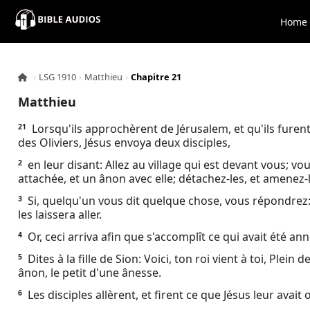
×
Home
Home
›
LSG 1910
›
Matthieu
›
Chapitre 21
Audio
Matthieu
Bible
Lorsqu'ils approchèrent de Jérusalem, et qu'ils furen
21
des Oliviers, Jésus envoya deux disciples,
Contacts
en leur disant: Allez au village qui est devant vous; v
2
attachée, et un ânon avec elle; détachez-les, et amenez-
About
Si, quelqu'un vous dit quelque chose, vous répondrez: L
3
les laissera aller.
Copyright
Or, ceci arriva afin que s'accomplît ce qui avait été a
4
Dites à la fille de Sion: Voici, ton roi vient à toi, Plei
5
Download
ânon, le petit d'une ânesse.
Les disciples allèrent, et firent ce que Jésus leur avait
6
L.O.A