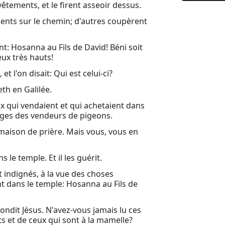
vêtements, et le firent asseoir dessus.
9 Jésus, é
ments sur le chemin; d'autres coupèrent
10 Puis, a
11 Lorsque
nt: Hosanna au Fils de David! Béni soit
eux très hauts!
12 En ce t
t l'on disait: Qui est celui-ci?
13 Ce même
th en Galilée.
14 En ce t
ux qui vendaient et qui achetaient dans
15 Alors d
sièges des vendeurs de pigeons.
e maison de prière. Mais vous, vous en
16 Les phar
17 Six jour
le temple. Et il les guérit.
18 En ce m
t indignés, à la vue des choses
ent dans le temple: Hosanna au Fils de
19 Lorsque
20 Car le 
épondit Jésus. N'avez-vous jamais lu ces
ts et de ceux qui sont à la mamelle?
21 Lorsqu'