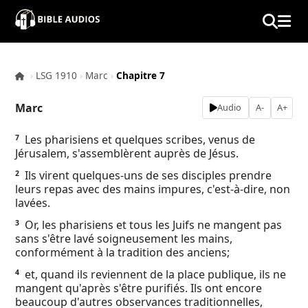
×
Home
›
LSG 1910
›
Marc
›
Chapitre 7
Audio
Marc
Audio
A-
A+
Bible
Les pharisiens et quelques scribes, venus de
7
Jérusalem, s'assemblèrent auprès de Jésus.
Contacts
Ils virent quelques-uns de ses disciples prendre
2
leurs repas avec des mains impures, c'est-à-dire, non
About
lavées.
Or, les pharisiens et tous les Juifs ne mangent pas
3
Copyright
sans s'être lavé soigneusement les mains,
conformément à la tradition des anciens;
Download
et, quand ils reviennent de la place publique, ils ne
4
mangent qu'après s'être purifiés. Ils ont encore
beaucoup d'autres observances traditionnelles,
L.O.A