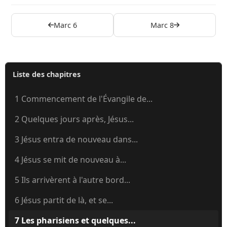
Marc 6
Marc 8
Liste des chapitres
1 Commencement de l'Évangile de...
2 Quelques jours après, Jésus...
3 Jésus entra de nouveau dans...
4 Jésus se mit de nouveau à...
5 Ils arrivèrent à l'autre bord...
6 Jésus partit de là, et se...
7 Les pharisiens et quelques...