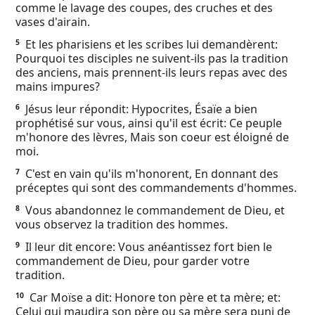
comme le lavage des coupes, des cruches et des
Ebook
vases d'airain.
Et les pharisiens et les scribes lui demandèrent:
5
Pourquoi tes disciples ne suivent-ils pas la tradition
des anciens, mais prennent-ils leurs repas avec des
mains impures?
Jésus leur répondit: Hypocrites, Ésaïe a bien
6
prophétisé sur vous, ainsi qu'il est écrit: Ce peuple
m'honore des lèvres, Mais son coeur est éloigné de
moi.
C'est en vain qu'ils m'honorent, En donnant des
7
préceptes qui sont des commandements d'hommes.
Vous abandonnez le commandement de Dieu, et
8
vous observez la tradition des hommes.
Il leur dit encore: Vous anéantissez fort bien le
9
commandement de Dieu, pour garder votre
tradition.
Car Moïse a dit: Honore ton père et ta mère; et:
10
Celui qui maudira son père ou sa mère sera puni de