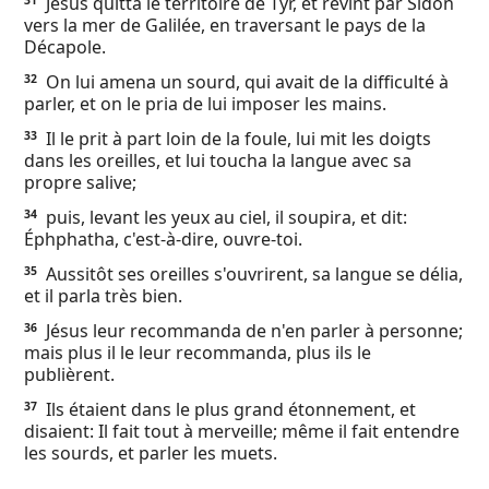
Jésus quitta le territoire de Tyr, et revint par Sidon
31
vers la mer de Galilée, en traversant le pays de la
Décapole.
On lui amena un sourd, qui avait de la difficulté à
32
parler, et on le pria de lui imposer les mains.
Il le prit à part loin de la foule, lui mit les doigts
33
dans les oreilles, et lui toucha la langue avec sa
propre salive;
puis, levant les yeux au ciel, il soupira, et dit:
34
Éphphatha, c'est-à-dire, ouvre-toi.
Aussitôt ses oreilles s'ouvrirent, sa langue se délia,
35
et il parla très bien.
Jésus leur recommanda de n'en parler à personne;
36
mais plus il le leur recommanda, plus ils le
publièrent.
Ils étaient dans le plus grand étonnement, et
37
disaient: Il fait tout à merveille; même il fait entendre
les sourds, et parler les muets.