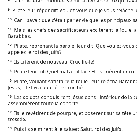
La foule, étant montée, se mit à demander ce qu'il ava
Ebook
Pilate leur répondit: Voulez-vous que je vous relâche le
9
Car il savait que c'était par envie que les principaux sac
10
Mais les chefs des sacrificateurs excitèrent la foule, a
11
Barabbas.
Pilate, reprenant la parole, leur dit: Que voulez-vous
12
appelez le roi des Juifs?
Ils crièrent de nouveau: Crucifie-le!
13
Pilate leur dit: Quel mal a-t-il fait? Et ils crièrent encor
14
Pilate, voulant satisfaire la foule, leur relâcha Barabb
15
Jésus, il le livra pour être crucifié.
Les soldats conduisirent Jésus dans l'intérieur de la cou
16
assemblèrent toute la cohorte.
Ils le revêtirent de pourpre, et posèrent sur sa tête 
17
tressée.
Puis ils se mirent à le saluer: Salut, roi des Juifs!
18