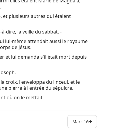
armi elles étaient Marie de Magdala,
,
e, et plusieurs autres qui étaient
-dire, la veille du sabbat, -
qui lui-même attendait aussi le royaume
corps de Jésus.
nier et lui demanda s'il était mort depuis
 Joseph.
a croix, l'enveloppa du linceul, et le
une pierre à l'entrée du sépulcre.
nt où on le mettait.
Marc 16