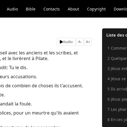
Audio
Bible
Contacts
About
Copyright
Downl
Liste des 
Audio
A-
A+
1 Commenc
eil avec les anciens et les scribes, et
et le livrèrent à Pilate.
2 Quelques
dit: Tu le dis.
3 Jésus en
ieurs accusations.
4 Jésus se
is de combien de choses ils t'accusent.
5 Ils arriv
te.
6 Jésus par
andait la foule.
7 Les phar
ices, pour un meurtre qu'ils avaient
8 En ces jo