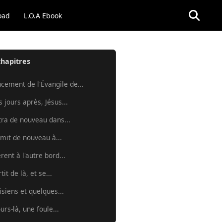
oad
L.O.A Ebook
chapitres
ement de l'Évangile de...
 jours après, Jésus...
tra de nouveau dans...
 mit de nouveau à...
èrent à l'autre bord...
tit de là, et se...
isiens et quelques...
urs-là, une foule...