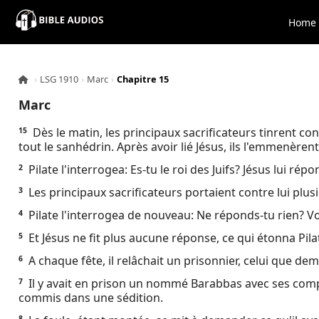
×
Home
Home
›
LSG 1910
›
Marc
›
Chapitre 15
Audio
Marc
Bible
Dès le matin, les principaux sacrificateurs tinrent cons
15
tout le sanhédrin. Après avoir lié Jésus, ils l'emmenèrent, 
Contacts
Pilate l'interrogea: Es-tu le roi des Juifs? Jésus lui répon
2
Les principaux sacrificateurs portaient contre lui plus
3
About
Pilate l'interrogea de nouveau: Ne réponds-tu rien? Vo
4
Et Jésus ne fit plus aucune réponse, ce qui étonna Pila
5
Copyright
A chaque fête, il relâchait un prisonnier, celui que dem
6
Download
Il y avait en prison un nommé Barabbas avec ses compl
7
commis dans une sédition.
L.O.A
8