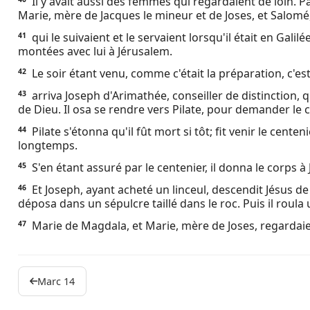
Il y avait aussi des femmes qui regardaient de loin. P
Marie, mère de Jacques le mineur et de Joses, et Salomé
qui le suivaient et le servaient lorsqu'il était en Galilé
41
montées avec lui à Jérusalem.
Le soir étant venu, comme c'était la préparation, c'est-à
42
arriva Joseph d'Arimathée, conseiller de distinction, 
43
de Dieu. Il osa se rendre vers Pilate, pour demander le 
Pilate s'étonna qu'il fût mort si tôt; fit venir le cente
44
longtemps.
S'en étant assuré par le centenier, il donna le corps à
45
Et Joseph, ayant acheté un linceul, descendit Jésus de l
46
déposa dans un sépulcre taillé dans le roc. Puis il roula 
Marie de Magdala, et Marie, mère de Joses, regardaie
47
Marc 14