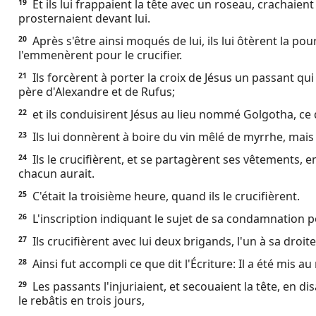
Et ils lui frappaient la tête avec un roseau, crachaient s
19
prosternaient devant lui.
Après s'être ainsi moqués de lui, ils lui ôtèrent la po
20
l'emmenèrent pour le crucifier.
Ils forcèrent à porter la croix de Jésus un passant q
21
père d'Alexandre et de Rufus;
et ils conduisirent Jésus au lieu nommé Golgotha, ce q
22
Ils lui donnèrent à boire du vin mêlé de myrrhe, mais il
23
Ils le crucifièrent, et se partagèrent ses vêtements, e
24
chacun aurait.
C'était la troisième heure, quand ils le crucifièrent.
25
L'inscription indiquant le sujet de sa condamnation por
26
Ils crucifièrent avec lui deux brigands, l'un à sa droite
27
Ainsi fut accompli ce que dit l'Écriture: Il a été mis 
28
Les passants l'injuriaient, et secouaient la tête, en dis
29
le rebâtis en trois jours,