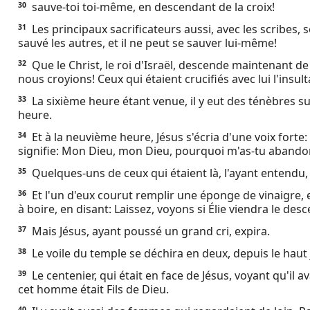
sauve-toi toi-même, en descendant de la croix!
30
Les principaux sacrificateurs aussi, avec les scribes, s
31
sauvé les autres, et il ne peut se sauver lui-même!
Que le Christ, le roi d'Israël, descende maintenant de
32
nous croyions! Ceux qui étaient crucifiés avec lui l'insult
La sixième heure étant venue, il y eut des ténèbres su
33
heure.
Et à la neuvième heure, Jésus s'écria d'une voix forte: 
34
signifie: Mon Dieu, mon Dieu, pourquoi m'as-tu aband
Quelques-uns de ceux qui étaient là, l'ayant entendu, di
35
Et l'un d'eux courut remplir une éponge de vinaigre, et
36
à boire, en disant: Laissez, voyons si Élie viendra le des
Mais Jésus, ayant poussé un grand cri, expira.
37
Le voile du temple se déchira en deux, depuis le haut
38
Le centenier, qui était en face de Jésus, voyant qu'il a
39
cet homme était Fils de Dieu.
40