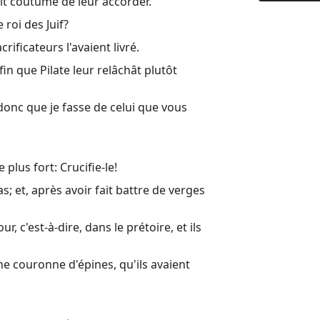
it coutume de leur accorder.
9 Il leur d
 roi des Juif?
10 Jésus, é
rificateurs l'avaient livré.
11 Lorsqu'
fin que Pilate leur relâchât plutôt
12 Jésus se
 donc que je fasse de celui que vous
13 Lorsque 
14 La fête
15 Dès le 
e plus fort: Crucifie-le!
16 Lorsque
as; et, après avoir fait battre de verges
Autres liv
r, c'est-à-dire, dans le prétoire, et ils
Louis Sego
une couronne d'épines, qu'ils avaient
Livre d'Hé