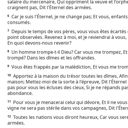
salaire du mercenaire, Qui oppriment la veuve et l'orphel
Ebook
craignent pas, Dit l'Éternel des armées.
Car je suis l'Éternel, je ne change pas; Et vous, enfant
6
consumés.
Depuis le temps de vos pères, vous vous êtes écartés
7
point observées. Revenez à moi, et je reviendrai à vous, 
En quoi devons-nous revenir?
Un homme trompe-t-il Dieu? Car vous me trompez, Et v
8
trompé? Dans les dîmes et les offrandes.
Vous êtes frappés par la malédiction, Et vous me tromp
9
Apportez à la maison du trésor toutes les dîmes, Afin 
10
maison; Mettez-moi de la sorte à l'épreuve, Dit l'Éternel
pas pour vous les écluses des cieux, Si je ne répands pa
abondance.
Pour vous je menacerai celui qui dévore, Et il ne vous d
11
vigne ne sera pas stérile dans vos campagnes, Dit l'Éte
Toutes les nations vous diront heureux, Car vous serez
12
armées.