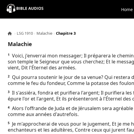
×
Home
Home
›
LSG 1910
›
Malachie
›
Chapitre 3
Audio
Malachie
Bible
Voici, j'enverrai mon messager; Il préparera le chemi
1
son temple le Seigneur que vous cherchez; Et le messager 
vient, Dit l'Éternel des armées.
Contacts
Qui pourra soutenir le jour de sa venue? Qui restera de
2
comme le feu du fondeur, Comme la potasse des foulon
About
Il s'assiéra, fondra et purifiera l'argent; Il purifiera le
3
épure l'or et l'argent, Et ils présenteront à l'Éternel des
Copyright
Alors l'offrande de Juda et de Jérusalem sera agréable
4
comme aux années d'autrefois.
Download
Je m'approcherai de vous pour le jugement, Et je me h
5
enchanteurs et les adultères, Contre ceux qui jurent fa
L.O.A