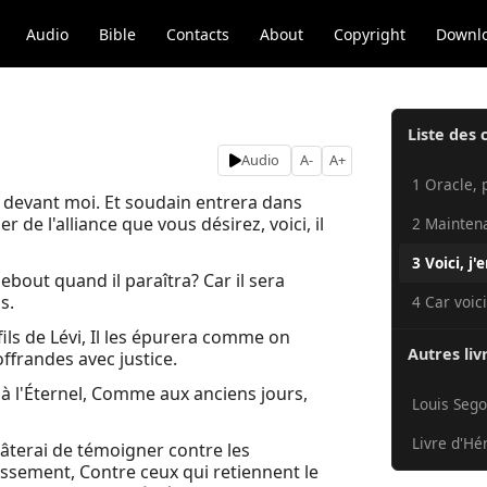
Audio
Bible
Contacts
About
Copyright
Downl
Liste des 
Audio
A-
A+
1 Oracle, p
n devant moi. Et soudain entrera dans
de l'alliance que vous désirez, voici, il
2 Maintena
3 Voici, j'
bout quand il paraîtra? Car il sera
s.
4 Car voici,
s fils de Lévi, Il les épurera comme on
Autres liv
 offrandes avec justice.
 à l'Éternel, Comme aux anciens jours,
Louis Sego
Livre d'Hé
âterai de témoigner contre les
ussement, Contre ceux qui retiennent le