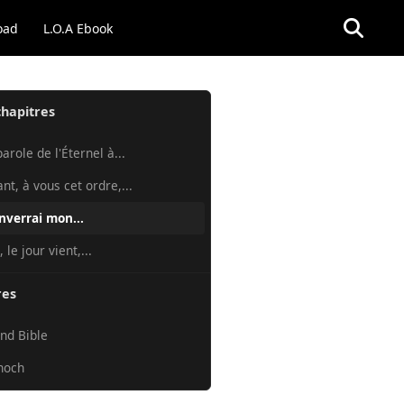
oad
L.O.A Ebook
chapitres
arole de l'Éternel à...
nt, à vous cet ordre,...
enverrai mon...
 le jour vient,...
res
nd Bible
noch