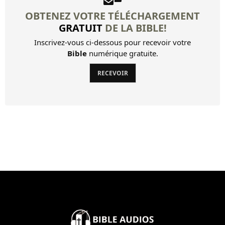
19 Jésus, étant entré dans...
OBTENEZ VOTRE TÉLÉCHARGEMENT
GRATUIT
DE LA BIBLE!
20 Un de ces jours-là, comme...
Inscrivez-vous ci-dessous pour recevoir votre
21 Jésus, ayant levé les yeux,...
Bible
numérique gratuite.
22 La fête des pains sans...
RECEVOIR
23 Ils se levèrent tous, et ils...
24 Le premier jour de la...
Autres livres
Louis Segond Bible
Livre d'Hénoch