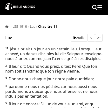
×
Home
›
LSG 1910
›
Luc
›
Chapitre 11
Audio
Luc
Audio
A-
A+
Bible
Jésus priait un jour en un certain lieu. Lorsqu'il eut
11
achevé, un de ses disciples lui dit: Seigneur, enseigne-
Contacts
nous à prier, comme Jean l'a enseigné à ses disciples.
Il leur dit: Quand vous priez, dites: Père! Que ton
2
About
nom soit sanctifié; que ton règne vienne.
Donne-nous chaque jour notre pain quotidien;
3
Copyright
pardonne-nous nos péchés, car nous aussi nous
4
pardonnons à quiconque nous offense; et ne nous
Download
induis pas en tentation.
Il leur dit encore: Si l'un de vous a un ami, et qu'il
5
L.O.A