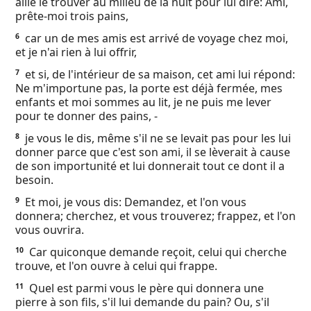
aille le trouver au milieu de la nuit pour lui dire: Ami,
Ebook
prête-moi trois pains,
car un de mes amis est arrivé de voyage chez moi,
6
et je n'ai rien à lui offrir,
et si, de l'intérieur de sa maison, cet ami lui répond:
7
Ne m'importune pas, la porte est déjà fermée, mes
enfants et moi sommes au lit, je ne puis me lever
pour te donner des pains, -
je vous le dis, même s'il ne se levait pas pour les lui
8
donner parce que c'est son ami, il se lèverait à cause
de son importunité et lui donnerait tout ce dont il a
besoin.
Et moi, je vous dis: Demandez, et l'on vous
9
donnera; cherchez, et vous trouverez; frappez, et l'on
vous ouvrira.
Car quiconque demande reçoit, celui qui cherche
10
trouve, et l'on ouvre à celui qui frappe.
Quel est parmi vous le père qui donnera une
11
pierre à son fils, s'il lui demande du pain? Ou, s'il