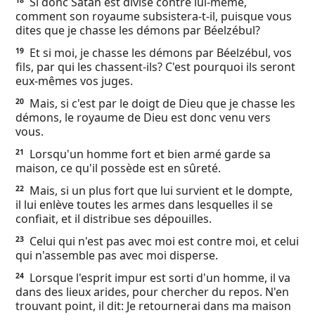
Si donc Satan est divisé contre lui-même,
18
comment son royaume subsistera-t-il, puisque vous
dites que je chasse les démons par Béelzébul?
Et si moi, je chasse les démons par Béelzébul, vos
19
fils, par qui les chassent-ils? C'est pourquoi ils seront
eux-mêmes vos juges.
Mais, si c'est par le doigt de Dieu que je chasse les
20
démons, le royaume de Dieu est donc venu vers
vous.
Lorsqu'un homme fort et bien armé garde sa
21
maison, ce qu'il possède est en sûreté.
Mais, si un plus fort que lui survient et le dompte,
22
il lui enlève toutes les armes dans lesquelles il se
confiait, et il distribue ses dépouilles.
Celui qui n'est pas avec moi est contre moi, et celui
23
qui n'assemble pas avec moi disperse.
Lorsque l'esprit impur est sorti d'un homme, il va
24
dans des lieux arides, pour chercher du repos. N'en
trouvant point, il dit: Je retournerai dans ma maison