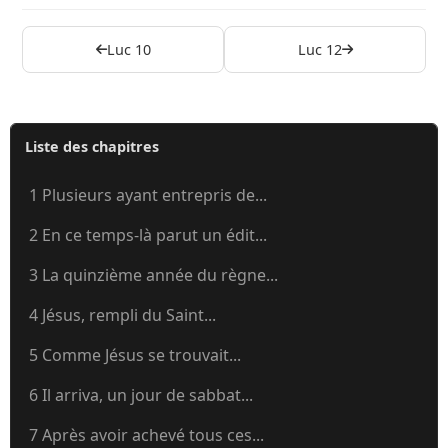
Luc 10
Luc 12
Liste des chapitres
1 Plusieurs ayant entrepris de...
2 En ce temps-là parut un édit...
3 La quinzième année du règne...
4 Jésus, rempli du Saint...
5 Comme Jésus se trouvait...
6 Il arriva, un jour de sabbat...
7 Après avoir achevé tous ces...