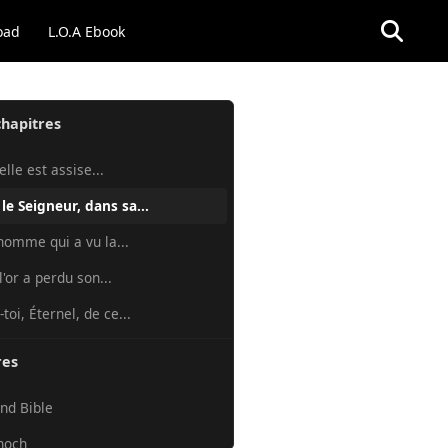
oad
L.O.A Ebook
chapitres
elle est assise...
 le Seigneur, dans sa...
'homme qui a vu la...
l'or a perdu son...
toi, Éternel, de ce...
res
nd Bible
noch