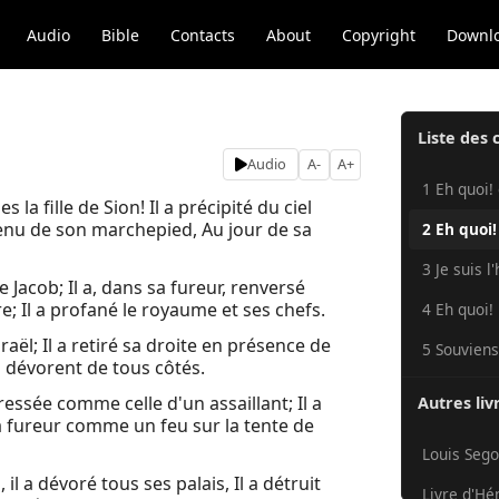
Audio
Bible
Contacts
About
Copyright
Downl
Liste des 
Audio
A-
A+
1 Eh quoi! 
la fille de Sion! Il a précipité du ciel
uvenu de son marchepied, Au jour de sa
2 Eh quoi!
3 Je suis l
 Jacob; Il a, dans sa fureur, renversé
erre; Il a profané le royaume et ses chefs.
4 Eh quoi! 
raël; Il a retiré sa droite en présence de
5 Souviens-
i dévorent de tous côtés.
essée comme celle d'un assaillant; Il a
Autres liv
 sa fureur comme un feu sur la tente de
Louis Sego
l a dévoré tous ses palais, Il a détruit
Livre d'Hé