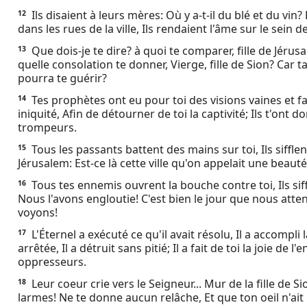
Ils disaient à leurs mères: Où y a-t-il du blé et du vi
12
dans les rues de la ville, Ils rendaient l'âme sur le sein 
Que dois-je te dire? à quoi te comparer, fille de Jérus
13
quelle consolation te donner, Vierge, fille de Sion? Car 
pourra te guérir?
Tes prophètes ont eu pour toi des visions vaines et fa
14
iniquité, Afin de détourner de toi la captivité; Ils t'on
trompeurs.
Tous les passants battent des mains sur toi, Ils sifflent,
15
Jérusalem: Est-ce là cette ville qu'on appelait une beauté 
Tous tes ennemis ouvrent la bouche contre toi, Ils siffl
16
Nous l'avons engloutie! C'est bien le jour que nous atten
voyons!
L'Éternel a exécuté ce qu'il avait résolu, Il a accompli
17
arrêtée, Il a détruit sans pitié; Il a fait de toi la joie de l
oppresseurs.
Leur coeur crie vers le Seigneur... Mur de la fille de S
18
larmes! Ne te donne aucun relâche, Et que ton oeil n'ait