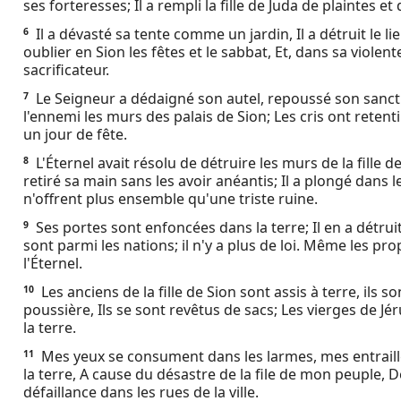
ses forteresses; Il a rempli la fille de Juda de plaintes 
Ebook
Il a dévasté sa tente comme un jardin, Il a détruit le li
6
oublier en Sion les fêtes et le sabbat, Et, dans sa violente c
sacrificateur.
Le Seigneur a dédaigné son autel, repoussé son sanctuai
7
l'ennemi les murs des palais de Sion; Les cris ont reten
un jour de fête.
L'Éternel avait résolu de détruire les murs de la fille de
8
retiré sa main sans les avoir anéantis; Il a plongé dans l
n'offrent plus ensemble qu'une triste ruine.
Ses portes sont enfoncées dans la terre; Il en a détrui
9
sont parmi les nations; il n'y a plus de loi. Même les p
l'Éternel.
Les anciens de la fille de Sion sont assis à terre, ils s
10
poussière, Ils se sont revêtus de sacs; Les vierges de Jé
la terre.
Mes yeux se consument dans les larmes, mes entraill
11
la terre, A cause du désastre de la file de mon peuple, 
défaillance dans les rues de la ville.