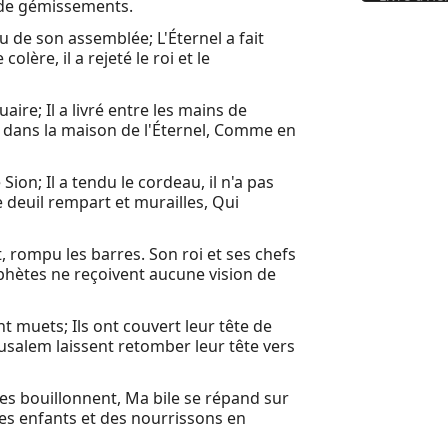
et de gémissements.
eu de son assemblée; L'Éternel a fait
olère, il a rejeté le roi et le
re; Il a livré entre les mains de
ti dans la maison de l'Éternel, Comme en
 Sion; Il a tendu le cordeau, il n'a pas
e deuil rempart et murailles, Qui
t, rompu les barres. Son roi et ses chefs
rophètes ne reçoivent aucune vision de
ont muets; Ils ont couvert leur tête de
rusalem laissent retomber leur tête vers
es bouillonnent, Ma bile se répand sur
Des enfants et des nourrissons en