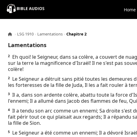
×
Home
Home
›
LSG 1910
›
Lamentations
›
Chapitre 2
Audio
Lamentations
Bible
Eh quoi! le Seigneur, dans sa colère, a couvert de nuages 
2
sur la terre la magnificence d'Israël! Il ne s'est pas so
colère!
Contacts
Le Seigneur a détruit sans pitié toutes les demeures de
2
les forteresses de la fille de Juda, Il les a fait rouler à t
About
Il a, dans son ardente colère, abattu toute la force d'Is
3
l'ennemi; Il a allumé dans Jacob des flammes de feu, Qu
Copyright
Il a tendu son arc comme un ennemi; Sa droite s'est dr
4
fait périr tout ce qui plaisait aux regards; Il a répandu
Download
la fille de Sion.
Le Seigneur a été comme un ennemi; Il a dévoré Israël, i
5
L.O.A