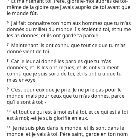
Et maintenant toi, Père, glorifie-moi auprès de toi-
5
Ebook
même de la gloire que j'avais auprès de toi avant que
le monde fût.
J'ai fait connaître ton nom aux hommes que tu m'as
6
donnés du milieu du monde. Ils étaient à toi, et tu me
les as donnés; et ils ont gardé ta parole.
Maintenant ils ont connu que tout ce que tu m'as
7
donné vient de toi.
Car je leur ai donné les paroles que tu m'as
8
données; et ils les ont reçues, et ils ont vraiment
connu que je suis sorti de toi, et ils ont cru que tu
m'as envoyé.
C'est pour eux que je prie. Je ne prie pas pour le
9
monde, mais pour ceux que tu m'as donnés, parce
qu'ils sont à toi; -
et tout ce qui est à moi est à toi, et ce qui est à toi
10
est à moi; -et je suis glorifié en eux.
Je ne suis plus dans le monde, et ils sont dans le
11
monde, et je vais à toi. Père saint, garde en ton nom