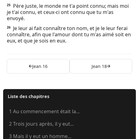
Père juste, le monde ne t'a point connu; mais moi
25
je t'ai connu, et ceux-ci ont connu que tu m'as
envoyé.
Je leur ai fait connaître ton nom, et je le leur ferai
26
connaître, afin que l'amour dont tu m'as aimé soit en
eux, et que je sois en eux.
Jean 16
Jean 18
Liste des chapitres
1 Au commencement était la...
2 Trois jours après, il y eut...
3 Mais il y eut un homme...