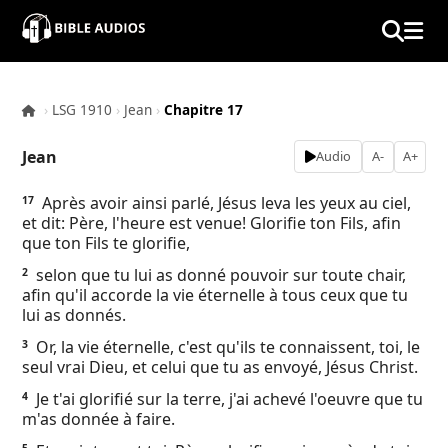
×
Home
›
LSG 1910
›
Jean
›
Chapitre 17
Audio
Jean
Audio
A-
A+
Bible
Après avoir ainsi parlé, Jésus leva les yeux au ciel,
17
et dit: Père, l'heure est venue! Glorifie ton Fils, afin
Contacts
que ton Fils te glorifie,
selon que tu lui as donné pouvoir sur toute chair,
2
About
afin qu'il accorde la vie éternelle à tous ceux que tu
lui as donnés.
Copyright
Or, la vie éternelle, c'est qu'ils te connaissent, toi, le
3
seul vrai Dieu, et celui que tu as envoyé, Jésus Christ.
Download
Je t'ai glorifié sur la terre, j'ai achevé l'oeuvre que tu
4
m'as donnée à faire.
L.O.A