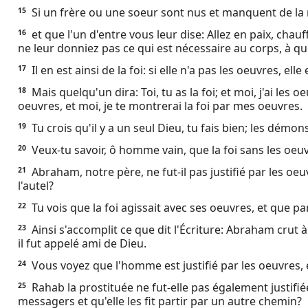
Si un frère ou une soeur sont nus et manquent de la 
15
et que l'un d'entre vous leur dise: Allez en paix, chau
16
ne leur donniez pas ce qui est nécessaire au corps, à quoi
Il en est ainsi de la foi: si elle n'a pas les oeuvres, el
17
Mais quelqu'un dira: Toi, tu as la foi; et moi, j'ai les 
18
oeuvres, et moi, je te montrerai la foi par mes oeuvres.
Tu crois qu'il y a un seul Dieu, tu fais bien; les démons
19
Veux-tu savoir, ô homme vain, que la foi sans les oeuv
20
Abraham, notre père, ne fut-il pas justifié par les oeuvr
21
l'autel?
Tu vois que la foi agissait avec ses oeuvres, et que par
22
Ainsi s'accomplit ce que dit l'Écriture: Abraham crut à D
23
il fut appelé ami de Dieu.
Vous voyez que l'homme est justifié par les oeuvres, 
24
Rahab la prostituée ne fut-elle pas également justifiée
25
messagers et qu'elle les fit partir par un autre chemin?