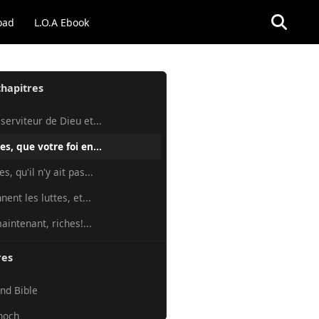
oad
L.O.A Ebook
chapitres
serviteur de Dieu et...
es, que votre foi en...
s, qu'il n'y ait pas...
nent les luttes, et...
aintenant, riches!...
res
nd Bible
noch