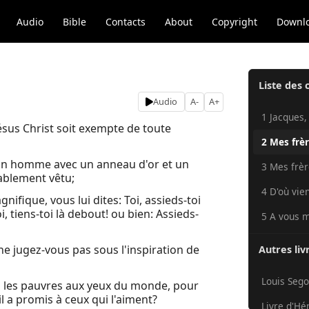
Audio
Bible
Contacts
About
Copyright
Downl
Liste des 
Audio
A-
A+
1 Jacques, 
ésus Christ soit exempte de toute
2 Mes frèr
 un homme avec un anneau d'or et un
3 Mes frère
rablement vêtu;
4 D'où vien
nifique, vous lui dites: Toi, assieds-toi
i, tiens-toi là debout! ou bien: Assieds-
5 A vous m
e jugez-vous pas sous l'inspiration de
Autres liv
Louis Sego
si les pauvres aux yeux du monde, pour
il a promis à ceux qui l'aiment?
Livre d'Hé