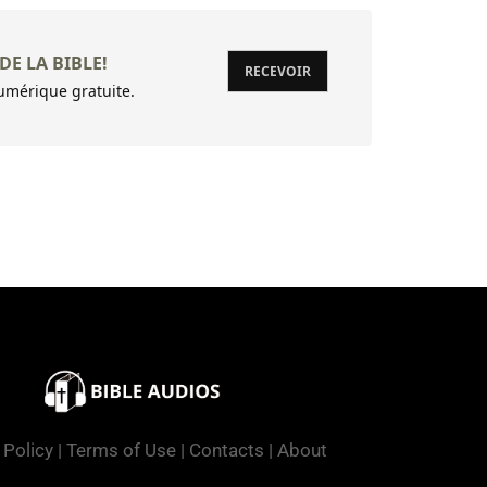
DE LA BIBLE!
RECEVOIR
mérique gratuite.
 Policy
|
Terms of Use
|
Contacts
|
About