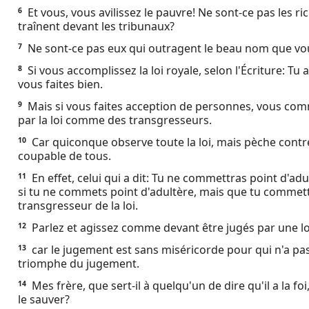
Et vous, vous avilissez le pauvre! Ne sont-ce pas les r
6
Ebook
traînent devant les tribunaux?
Ne sont-ce pas eux qui outragent le beau nom que vo
7
Si vous accomplissez la loi royale, selon l'Écriture: 
8
vous faites bien.
Mais si vous faites acception de personnes, vous co
9
par la loi comme des transgresseurs.
Car quiconque observe toute la loi, mais pèche con
10
coupable de tous.
En effet, celui qui a dit: Tu ne commettras point d'adul
11
si tu ne commets point d'adultère, mais que tu commet
transgresseur de la loi.
Parlez et agissez comme devant être jugés par une loi
12
car le jugement est sans miséricorde pour qui n'a pas
13
triomphe du jugement.
Mes frère, que sert-il à quelqu'un de dire qu'il a la foi,
14
le sauver?