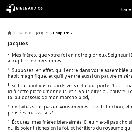
×
Home
Home
›
LSG 1910
›
Jacques
›
Chapitre 2
Audio
Jacques
Bible
Mes frères, que votre foi en notre glorieux Seigneur J
2
acception de personnes.
Contacts
Supposez, en effet, qu'il entre dans votre assemblée
2
habit magnifique, et qu'il y entre aussi un pauvre misé
About
si, tournant vos regards vers celui qui porte l'habit mag
3
ici à cette place d'honneur! et si vous dites au pauvre: To
toi au-dessous de mon marche-pied,
Copyright
ne faites vous pas en vous-mêmes une distinction, et n
4
pensées mauvaises?
Download
Écoutez, mes frères bien-aimés: Dieu n'a-t-il pas choi
5
qu'ils soient riches en la foi, et héritiers du royaume qu'
L.O.A