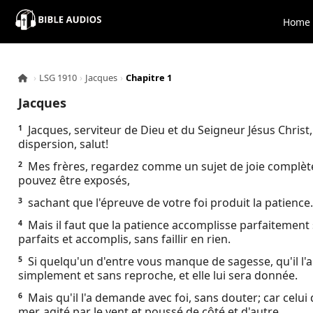
×
Home
Home
›
LSG 1910
›
Jacques
›
Chapitre 1
Audio
Jacques
Bible
Jacques, serviteur de Dieu et du Seigneur Jésus Christ,
1
dispersion, salut!
Contacts
Mes frères, regardez comme un sujet de joie complète
2
pouvez être exposés,
About
sachant que l'épreuve de votre foi produit la patience.
3
Mais il faut que la patience accomplisse parfaitement
4
Copyright
parfaits et accomplis, sans faillir en rien.
Si quelqu'un d'entre vous manque de sagesse, qu'il l'
5
Download
simplement et sans reproche, et elle lui sera donnée.
Mais qu'il l'a demande avec foi, sans douter; car celui 
6
L.O.A
mer, agité par le vent et poussé de côté et d'autre.