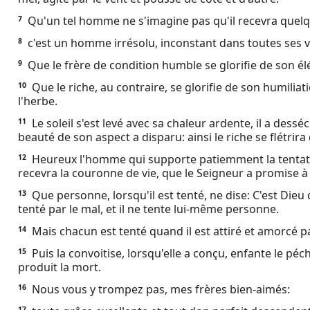
Ebook
Qu'un tel homme ne s'imagine pas qu'il recevra quel
7
c'est un homme irrésolu, inconstant dans toutes ses v
8
Que le frère de condition humble se glorifie de son él
9
Que le riche, au contraire, se glorifie de son humiliat
10
l'herbe.
Le soleil s'est levé avec sa chaleur ardente, il a desséc
11
beauté de son aspect a disparu: ainsi le riche se flétrira
Heureux l'homme qui supporte patiemment la tentation
12
recevra la couronne de vie, que le Seigneur a promise à 
Que personne, lorsqu'il est tenté, ne dise: C'est Dieu
13
tenté par le mal, et il ne tente lui-même personne.
Mais chacun est tenté quand il est attiré et amorcé p
14
Puis la convoitise, lorsqu'elle a conçu, enfante le pé
15
produit la mort.
Nous vous y trompez pas, mes frères bien-aimés:
16
17