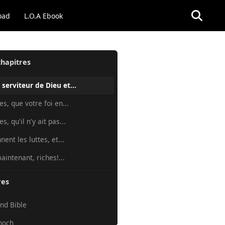
oad
L.O.A Ebook
chapitres
 serviteur de Dieu et...
s, que votre foi en...
s, qu'il n'y ait pas...
nent les luttes, et...
aintenant, riches!...
res
nd Bible
noch