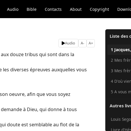
Audio
Bible
Contacts
About
Copyright
Downl
Liste des 
Audio
A-
A+
1 Jacques,
 aux douze tribus qui sont dans la
2 Mes frère
 les diverses épreuves auxquelles vous
3 Mes frère
4 D'où vien
5 A vous m
 son oeuvre, afin que vous soyez
Autres liv
a demande à Dieu, qui donne à tous
Louis Sego
qui doute est semblable au flot de la
Livre d'Hé