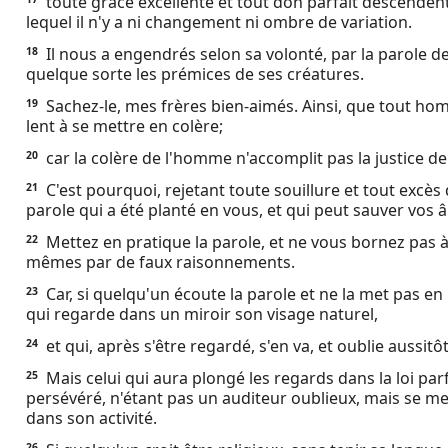
toute grâce excellente et tout don parfait descendent
lequel il n'y a ni changement ni ombre de variation.
Il nous a engendrés selon sa volonté, par la parole d
18
quelque sorte les prémices de ses créatures.
Sachez-le, mes frères bien-aimés. Ainsi, que tout hom
19
lent à se mettre en colère;
car la colère de l'homme n'accomplit pas la justice de
20
C'est pourquoi, rejetant toute souillure et tout excès
21
parole qui a été planté en vous, et qui peut sauver vos 
Mettez en pratique la parole, et ne vous bornez pas à
22
mêmes par de faux raisonnements.
Car, si quelqu'un écoute la parole et ne la met pas e
23
qui regarde dans un miroir son visage naturel,
et qui, après s'être regardé, s'en va, et oublie aussitôt 
24
Mais celui qui aura plongé les regards dans la loi parfai
25
persévéré, n'étant pas un auditeur oublieux, mais se met
dans son activité.
26