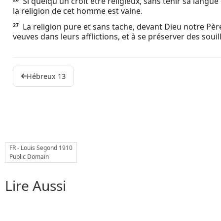
Si quelqu'un croit être religieux, sans tenir sa langu
la religion de cet homme est vaine.
La religion pure et sans tache, devant Dieu notre Père,
27
veuves dans leurs afflictions, et à se préserver des sou
Hébreux 13
FR - Louis Segond 1910
Public Domain
Lire Aussi