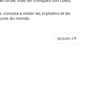
e en bride, mais en trompant son coeur,
 consiste à visiter les orphelins et les
illures du monde.
Jacques 2