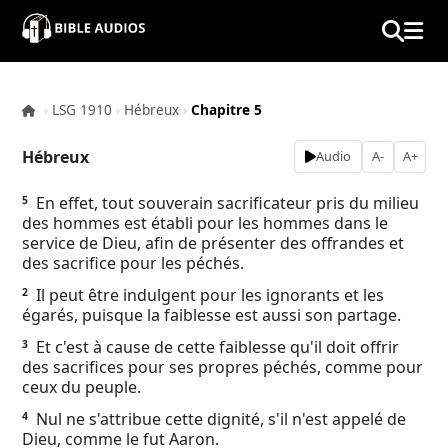
×
Home
›
LSG 1910
›
Hébreux
›
Chapitre 5
Audio
Hébreux
Audio
A-
A+
Bible
En effet, tout souverain sacrificateur pris du milieu
5
des hommes est établi pour les hommes dans le
Contacts
service de Dieu, afin de présenter des offrandes et
des sacrifice pour les péchés.
About
Il peut être indulgent pour les ignorants et les
2
égarés, puisque la faiblesse est aussi son partage.
Copyright
Et c'est à cause de cette faiblesse qu'il doit offrir
3
des sacrifices pour ses propres péchés, comme pour
ceux du peuple.
Download
Nul ne s'attribue cette dignité, s'il n'est appelé de
4
Dieu, comme le fut Aaron.
L.O.A