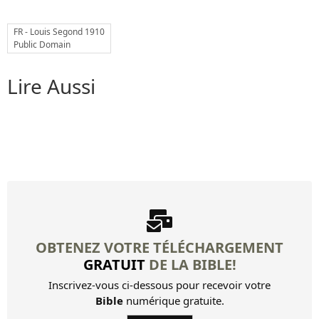
11 Or la foi est une ferme...
FR - Louis Segond 1910
12 Nous donc aussi, puisque nous...
Public Domain
13 Persévérez dans l'amour...
Lire Aussi
Autres livres
Louis Segond Bible
Livre d'Hénoch
OBTENEZ VOTRE TÉLÉCHARGEMENT
GRATUIT
DE LA BIBLE!
Inscrivez-vous ci-dessous pour recevoir votre
Bible
numérique gratuite.