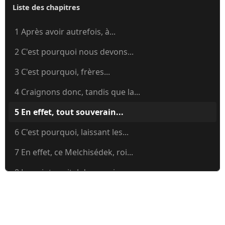
Liste des chapitres
1 Après avoir autrefois, à...
2 C'est pourquoi nous devons...
3 C'est pourquoi, frères...
4 Craignons donc, tandis que la...
5 En effet, tout souverain...
6 C'est pourquoi, laissant les...
7 En effet, ce Melchisédek, roi...
8 Le point capital de ce qui...
9 La première alliance avait...
10 En effet, la loi, qui possède...