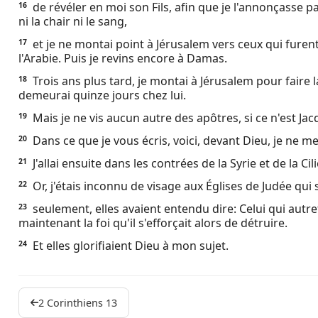
de révéler en moi son Fils, afin que je l'annonçasse pa
16
ni la chair ni le sang,
et je ne montai point à Jérusalem vers ceux qui furen
17
l'Arabie. Puis je revins encore à Damas.
Trois ans plus tard, je montai à Jérusalem pour faire 
18
demeurai quinze jours chez lui.
Mais je ne vis aucun autre des apôtres, si ce n'est Jac
19
Dans ce que je vous écris, voici, devant Dieu, je ne m
20
J'allai ensuite dans les contrées de la Syrie et de la Cili
21
Or, j'étais inconnu de visage aux Églises de Judée qui 
22
seulement, elles avaient entendu dire: Celui qui autr
23
maintenant la foi qu'il s'efforçait alors de détruire.
Et elles glorifiaient Dieu à mon sujet.
24
2 Corinthiens 13