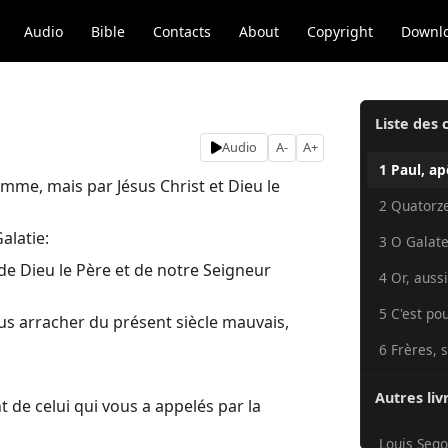
Audio
Bible
Contacts
About
Copyright
Downl
Liste des 
Audio
A-
A+
1 Paul, ap
mme, mais par Jésus Christ et Dieu le
2 Quatorze
alatie:
3 O Galate
 de Dieu le Père et de notre Seigneur
4 Or, auss
5 C'est pou
us arracher du présent siècle mauvais,
6 Frères, 
Autres liv
de celui qui vous a appelés par la
Louis Sego