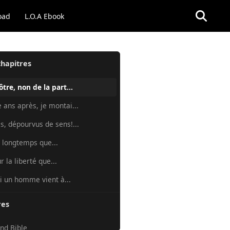
oad
L.O.A Ebook
chapitres
ôtre, non de la part...
 ans après, je montai...
s, dépourvus de sens!...
i longtemps que...
r la liberté que...
si un homme vient à...
res
nd Bible