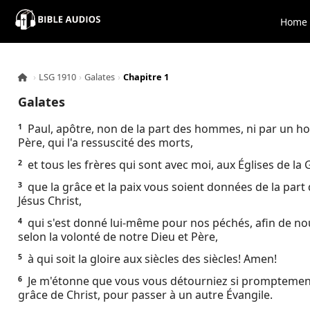
×
Home
Home
›
LSG 1910
›
Galates
›
Chapitre 1
Audio
Galates
Bible
Paul, apôtre, non de la part des hommes, ni par un ho
1
Père, qui l'a ressuscité des morts,
Contacts
et tous les frères qui sont avec moi, aux Églises de la G
2
que la grâce et la paix vous soient données de la part
3
About
Jésus Christ,
qui s'est donné lui-même pour nos péchés, afin de no
4
Copyright
selon la volonté de notre Dieu et Père,
à qui soit la gloire aux siècles des siècles! Amen!
5
Download
Je m'étonne que vous vous détourniez si promptement 
6
grâce de Christ, pour passer à un autre Évangile.
L.O.A