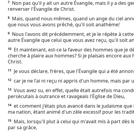
Non pas qu'il y ait un autre Évangile, mais il y a des g
7
Ebook
renverser l'Évangile de Christ.
Mais, quand nous-mêmes, quand un ange du ciel annon
8
que nous vous avons prêché, qu'il soit anathème!
Nous l'avons dit précédemment, et je le répète à cett
9
autre Évangile que celui que vous avez reçu, qu'il soit 
Et maintenant, est-ce la faveur des hommes que je dés
10
cherche à plaire aux hommes? Si je plaisais encore aux 
Christ.
Je vous déclare, frères, que l'Évangile qui a été anno
11
car je ne l'ai ni reçu ni appris d'un homme, mais par u
12
Vous avez su, en effet, quelle était autrefois ma con
13
persécutais à outrance et ravageais l'Église de Dieu,
et comment j'étais plus avancé dans le judaïsme qu
14
ma nation, étant animé d'un zèle excessif pour les trad
Mais, lorsqu'il plut à celui qui m'avait mis à part dès
15
par sa grâce,