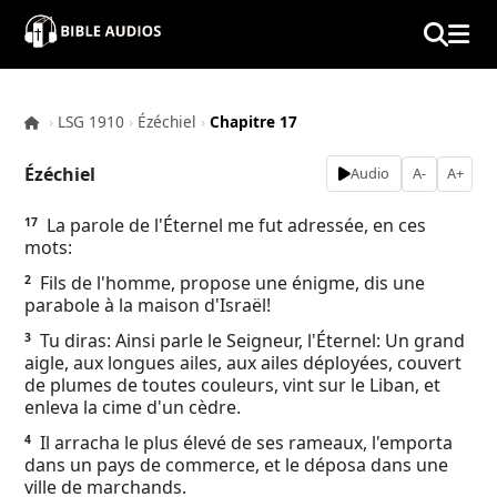
×
Home
›
LSG 1910
›
Ézéchiel
›
Chapitre 17
Audio
Ézéchiel
Audio
A-
A+
Bible
La parole de l'Éternel me fut adressée, en ces
17
mots:
Contacts
Fils de l'homme, propose une énigme, dis une
2
parabole à la maison d'Israël!
About
Tu diras: Ainsi parle le Seigneur, l'Éternel: Un grand
3
aigle, aux longues ailes, aux ailes déployées, couvert
Copyright
de plumes de toutes couleurs, vint sur le Liban, et
enleva la cime d'un cèdre.
Download
Il arracha le plus élevé de ses rameaux, l'emporta
4
dans un pays de commerce, et le déposa dans une
ville de marchands.
L.O.A