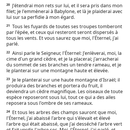
J'étendrai mon rets sur lui, et il sera pris dans mon
20
filet; je l'emmènerai à Babylone, et là je plaiderai avec
lui sur sa perfidie à mon égard.
Tous les fuyards de toutes ses troupes tomberont
21
par l'épée, et ceux qui resteront seront dispersés à
tous les vents. Et vous saurez que moi, l'Éternel, j'ai
parlé.
Ainsi parle le Seigneur, l'Éternel: J'enlèverai, moi, la
22
cime d'un grand cèdre, et je la placerai; j'arracherai
du sommet de ses branches un tendre rameau, et je
le planterai sur une montagne haute et élevée.
Je le planterai sur une haute montagne d'Israël; il
23
produira des branches et portera du fruit, il
deviendra un cèdre magnifique. Les oiseaux de toute
espèce reposeront sous lui, tout ce qui a des ailes
reposera sous l'ombre de ses rameaux.
Et tous les arbres des champs sauront que moi,
24
l'Éternel, j'ai abaissé l'arbre qui s'élevait et élevé
l'arbre qui était abaissé, que j'ai desséché l'arbre vert
et fait verdir l'arbre sec. Moi, l'Éternel, j'ai parlé, et