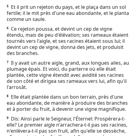
Ebook
Et il prit un rejeton du pays, et le plaça dans un sol
5
fertile; il le mit près d'une eau abondante, et le planta
comme un saule.
Ce rejeton poussa, et devint un cep de vigne
6
étendu, mais de peu d'élévation; ses rameaux étaient
tournés vers l'aigle, et ses racines étaient sous lui; il
devint un cep de vigne, donna des jets, et produisit
des branches.
Il y avait un autre aigle, grand, aux longues ailes, au
7
plumage épais. Et voici, du parterre où elle était
plantée, cette vigne étendit avec avidité ses racines
de son côté et dirigea ses rameaux vers lui, afin qu'il
l'arrosât.
Elle était plantée dans un bon terrain, près d'une
8
eau abondante, de manière à produire des branches
et à porter du fruit, à devenir une vigne magnifique.
Dis: Ainsi parle le Seigneur, l'Éternel: Prospérera-t-
9
elle? Le premier aigle n'arrachera-t-il pas ses racines,
n'enlèvera-t-il pas son fruit, afin qu'elle se dessèche,