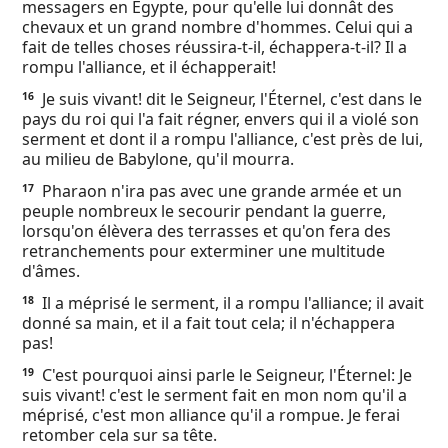
messagers en Égypte, pour qu'elle lui donnât des
chevaux et un grand nombre d'hommes. Celui qui a
fait de telles choses réussira-t-il, échappera-t-il? Il a
rompu l'alliance, et il échapperait!
Je suis vivant! dit le Seigneur, l'Éternel, c'est dans le
16
pays du roi qui l'a fait régner, envers qui il a violé son
serment et dont il a rompu l'alliance, c'est près de lui,
au milieu de Babylone, qu'il mourra.
Pharaon n'ira pas avec une grande armée et un
17
peuple nombreux le secourir pendant la guerre,
lorsqu'on élèvera des terrasses et qu'on fera des
retranchements pour exterminer une multitude
d'âmes.
Il a méprisé le serment, il a rompu l'alliance; il avait
18
donné sa main, et il a fait tout cela; il n'échappera
pas!
C'est pourquoi ainsi parle le Seigneur, l'Éternel: Je
19
suis vivant! c'est le serment fait en mon nom qu'il a
méprisé, c'est mon alliance qu'il a rompue. Je ferai
retomber cela sur sa tête.