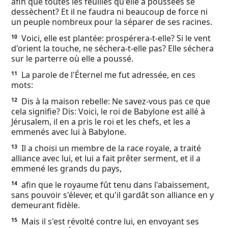
afin que toutes les feuilles qu'elle a poussées se
dessèchent? Et il ne faudra ni beaucoup de force ni
un peuple nombreux pour la séparer de ses racines.
Voici, elle est plantée: prospérera-t-elle? Si le vent
10
d'orient la touche, ne séchera-t-elle pas? Elle séchera
sur le parterre où elle a poussé.
La parole de l'Éternel me fut adressée, en ces
11
mots:
Dis à la maison rebelle: Ne savez-vous pas ce que
12
cela signifie? Dis: Voici, le roi de Babylone est allé à
Jérusalem, il en a pris le roi et les chefs, et les a
emmenés avec lui à Babylone.
Il a choisi un membre de la race royale, a traité
13
alliance avec lui, et lui a fait prêter serment, et il a
emmené les grands du pays,
afin que le royaume fût tenu dans l'abaissement,
14
sans pouvoir s'élever, et qu'il gardât son alliance en y
demeurant fidèle.
Mais il s'est révolté contre lui, en envoyant ses
15