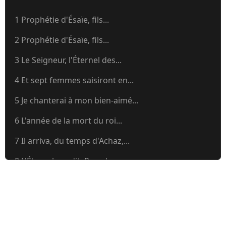
1 Prophétie d'Ésaïe, fils...
2 Prophétie d'Ésaïe, fils...
3 Le Seigneur, l'Éternel des...
4 Et sept femmes saisiront en...
5 Je chanterai à mon bien-aimé...
6 L'année de la mort du roi...
7 Il arriva, du temps d'Achaz,...
8 L'Éternel me dit: Prends une...
9 (8:23) Mais les ténèbres ne...
10 Malheur à ceux qui prononcent...
11 Puis un rameau sortira du...