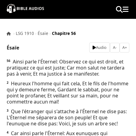
×
Home
›
LSG 1910
›
Ésaïe
›
Chapitre 56
Audio
Ésaïe
Audio
A-
A+
Bible
Ainsi parle l'Éternel: Observez ce qui est droit, et
56
pratiquez ce qui est juste; Car mon salut ne tardera
Contacts
pas à venir, Et ma justice à se manifester.
Heureux l'homme qui fait cela, Et le fils de l'homme
2
About
qui y demeure ferme, Gardant le sabbat, pour ne
point le profaner, Et veillant sur sa main, pour ne
commettre aucun mal!
Copyright
Que l'étranger qui s'attache à l'Éternel ne dise pas:
3
L'Éternel me séparera de son peuple! Et que
Download
l'eunuque ne dise pas: Voici, je suis un arbre sec!
Car ainsi parle l'Éternel: Aux eunuques qui
4
L.O.A