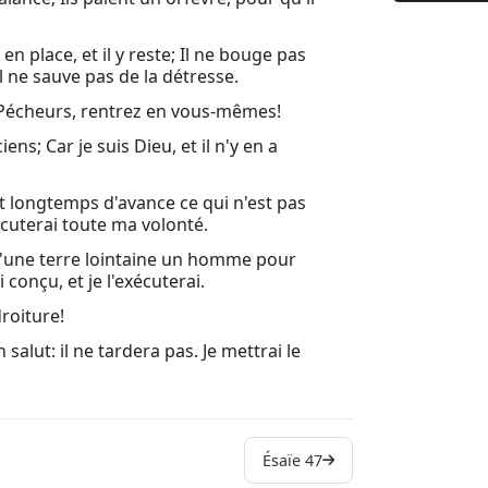
9 (8:23) Ma
10 Malheur
 en place, et il y reste; Il ne bouge pas
Il ne sauve pas de la détresse.
11 Puis un
Pécheurs, rentrez en vous-mêmes!
12 Tu diras
s; Car je suis Dieu, et il n'y en a
13 Oracle 
t longtemps d'avance ce qui n'est pas
14 Car l'Ét
écuterai toute ma volonté.
15 Oracle 
 D'une terre lointaine un homme pour
ai conçu, et je l'exécuterai.
16 Envoyez
roiture!
17 Oracle 
 salut: il ne tardera pas. Je mettrai le
18 Terre, o
19 Oracle s
20 L'année
Ésaïe 47
21 Oracle s