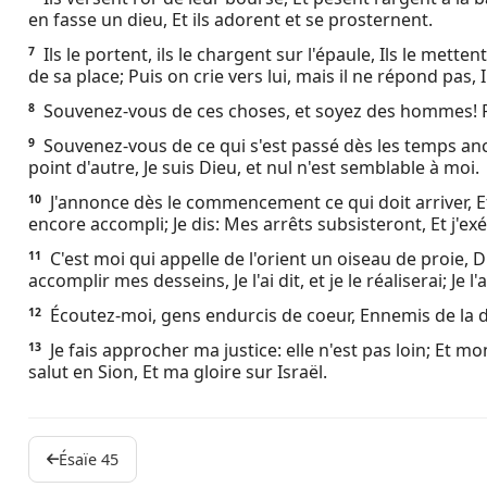
en fasse un dieu, Et ils adorent et se prosternent.
Ebook
Ils le portent, ils le chargent sur l'épaule, Ils le mettent
7
de sa place; Puis on crie vers lui, mais il ne répond pas, 
Souvenez-vous de ces choses, et soyez des hommes! 
8
Souvenez-vous de ce qui s'est passé dès les temps ancien
9
point d'autre, Je suis Dieu, et nul n'est semblable à moi.
J'annonce dès le commencement ce qui doit arriver, E
10
encore accompli; Je dis: Mes arrêts subsisteront, Et j'ex
C'est moi qui appelle de l'orient un oiseau de proie,
11
accomplir mes desseins, Je l'ai dit, et je le réaliserai; Je l'
Écoutez-moi, gens endurcis de coeur, Ennemis de la d
12
Je fais approcher ma justice: elle n'est pas loin; Et mon
13
salut en Sion, Et ma gloire sur Israël.
Ésaïe 45