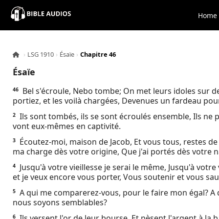
×
Home
Home
›
LSG 1910
›
Ésaïe
›
Chapitre 46
Audio
Ésaïe
Bible
Bel s'écroule, Nebo tombe; On met leurs idoles sur d
46
portiez, et les voilà chargées, Devenues un fardeau pour
Contacts
Ils sont tombés, ils se sont écroulés ensemble, Ils ne p
2
vont eux-mêmes en captivité.
About
Écoutez-moi, maison de Jacob, Et vous tous, restes de l
3
ma charge dès votre origine, Que j'ai portés dès votre 
Copyright
Jusqu'à votre vieillesse je serai le même, Jusqu'à votre vi
4
et je veux encore vous porter, Vous soutenir et vous sau
Download
A qui me comparerez-vous, pour le faire mon égal? A 
5
nous soyons semblables?
L.O.A
Ils versent l'or de leur bourse, Et pèsent l'argent à la b
6