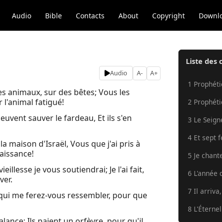
Audio
Bible
Contacts
About
Copyright
Downl
Liste des 
Audio
A-
A+
1 Prophétie
es animaux, sur des bêtes; Vous les
 l'animal fatigué!
2 Prophétie
euvent sauver le fardeau, Et ils s'en
3 Le Seigne
4 Et sept 
a maison d'Israël, Vous que j'ai pris à
naissance!
5 Je chant
eillesse je vous soutiendrai; Je l'ai fait,
6 L'année d
ver.
7 Il arriva
qui me ferez-vous ressembler, pour que
8 L'Éternel
alance; Ils paient un orfèvre, pour qu'il