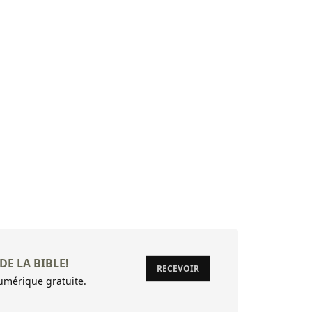
22 Oracle s
23 Oracle s
24 Voici, l
25 O Étern
26 En ce jo
27 En ce jo
28 Malheur
29 Malheur 
30 Malheur,
31 Malheur
DE LA BIBLE!
RECEVOIR
32 Alors le
mérique gratuite.
33 Malheur