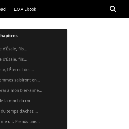
oad
L.O.A Ebook
chapitres
 d'Ésaïe, fils...
 d'Ésaïe, fils...
ur, l'Éternel des...
femmes saisiront en...
erai à mon bien-aimé...
e la mort du roi...
, du temps d'Achaz,...
 me dit: Prends une...