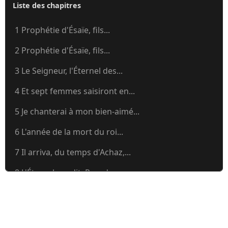
Liste des chapitres
1 Prophétie d'Ésaïe, fils...
2 Prophétie d'Ésaïe, fils...
3 Le Seigneur, l'Éternel des...
4 Et sept femmes saisiront en...
5 Je chanterai à mon bien-aimé...
6 L'année de la mort du roi...
7 Il arriva, du temps d'Achaz,...
8 L'Éternel me dit: Prends une...
9 (8:23) Mais les ténèbres ne...
10 Malheur à ceux qui prononcent...