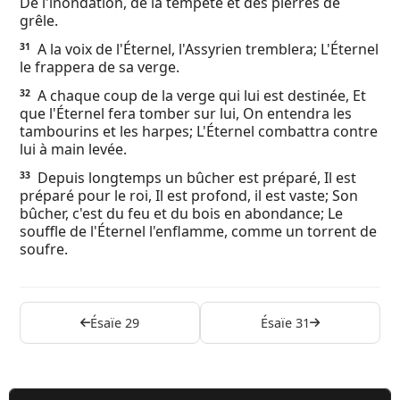
De l'inondation, de la tempête et des pierres de
grêle.
A la voix de l'Éternel, l'Assyrien tremblera; L'Éternel
31
le frappera de sa verge.
A chaque coup de la verge qui lui est destinée, Et
32
que l'Éternel fera tomber sur lui, On entendra les
tambourins et les harpes; L'Éternel combattra contre
lui à main levée.
Depuis longtemps un bûcher est préparé, Il est
33
préparé pour le roi, Il est profond, il est vaste; Son
bûcher, c'est du feu et du bois en abondance; Le
souffle de l'Éternel l'enflamme, comme un torrent de
soufre.
Ésaïe 29
Ésaïe 31