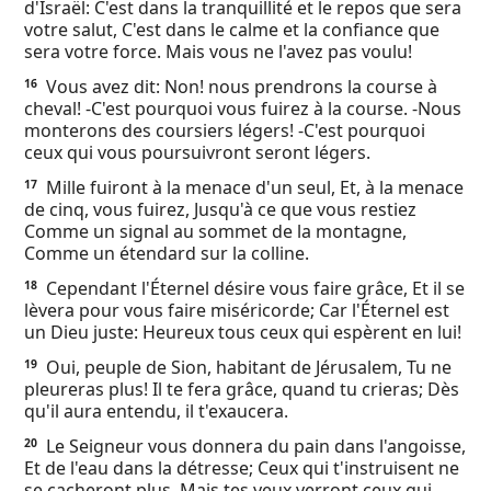
d'Israël: C'est dans la tranquillité et le repos que sera
votre salut, C'est dans le calme et la confiance que
sera votre force. Mais vous ne l'avez pas voulu!
Vous avez dit: Non! nous prendrons la course à
16
cheval! -C'est pourquoi vous fuirez à la course. -Nous
monterons des coursiers légers! -C'est pourquoi
ceux qui vous poursuivront seront légers.
Mille fuiront à la menace d'un seul, Et, à la menace
17
de cinq, vous fuirez, Jusqu'à ce que vous restiez
Comme un signal au sommet de la montagne,
Comme un étendard sur la colline.
Cependant l'Éternel désire vous faire grâce, Et il se
18
lèvera pour vous faire miséricorde; Car l'Éternel est
un Dieu juste: Heureux tous ceux qui espèrent en lui!
Oui, peuple de Sion, habitant de Jérusalem, Tu ne
19
pleureras plus! Il te fera grâce, quand tu crieras; Dès
qu'il aura entendu, il t'exaucera.
Le Seigneur vous donnera du pain dans l'angoisse,
20
Et de l'eau dans la détresse; Ceux qui t'instruisent ne
se cacheront plus, Mais tes yeux verront ceux qui