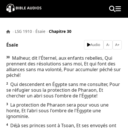
×
Home
›
LSG 1910
›
Ésaïe
›
Chapitre 30
Audio
Ésaïe
Audio
A-
A+
Bible
Malheur, dit l'Éternel, aux enfants rebelles, Qui
30
prennent des résolutions sans moi, Et qui font des
Contacts
alliances sans ma volonté, Pour accumuler péché sur
péché!
About
Qui descendent en Égypte sans me consulter, Pour
2
se réfugier sous la protection de Pharaon, Et
chercher un abri sous l'ombre de l'Égypte!
Copyright
La protection de Pharaon sera pour vous une
3
honte, Et l'abri sous l'ombre de l'Égypte une
Download
ignominie.
Déjà ses princes sont à Tsoan, Et ses envoyés ont
4
L.O.A