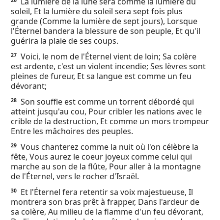
La lumière de la lune sera comme la lumière du
26
soleil, Et la lumière du soleil sera sept fois plus
grande (Comme la lumière de sept jours), Lorsque
l'Éternel bandera la blessure de son peuple, Et qu'il
guérira la plaie de ses coups.
Voici, le nom de l'Éternel vient de loin; Sa colère
27
est ardente, c'est un violent incendie; Ses lèvres sont
pleines de fureur, Et sa langue est comme un feu
dévorant;
Son souffle est comme un torrent débordé qui
28
atteint jusqu'au cou, Pour cribler les nations avec le
crible de la destruction, Et comme un mors trompeur
Entre les mâchoires des peuples.
Vous chanterez comme la nuit où l'on célèbre la
29
fête, Vous aurez le coeur joyeux comme celui qui
marche au son de la flûte, Pour aller à la montagne
de l'Éternel, vers le rocher d'Israël.
Et l'Éternel fera retentir sa voix majestueuse, Il
30
montrera son bras prêt à frapper, Dans l'ardeur de
sa colère, Au milieu de la flamme d'un feu dévorant,