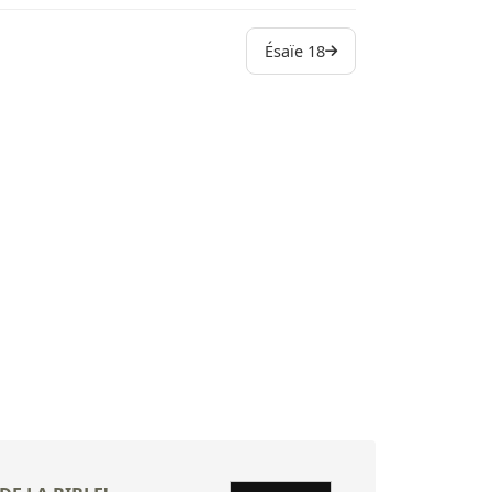
22 Oracle s
Ésaïe 18
23 Oracle s
24 Voici, l
25 O Étern
26 En ce jo
27 En ce jo
28 Malheur
29 Malheur 
30 Malheur,
31 Malheur
32 Alors le
33 Malheur