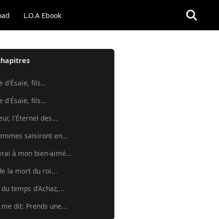
oad
L.O.A Ebook
chapitres
 d'Ésaïe, fils...
 d'Ésaïe, fils...
ur, l'Éternel des...
femmes saisiront en...
erai à mon bien-aimé...
e la mort du roi...
, du temps d'Achaz,...
 me dit: Prends une...