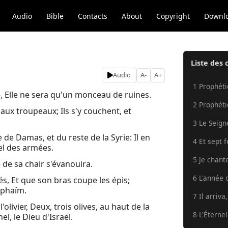
Audio
Bible
Contacts
About
Copyright
Downl
Liste des 
Audio
A-
A+
1 Prophétie
, Elle ne sera qu'un monceau de ruines.
2 Prophétie
 aux troupeaux; Ils s'y couchent, et
3 Le Seigne
 de Damas, et du reste de la Syrie: Il en
4 Et sept 
nel des armées.
5 Je chant
se de sa chair s'évanouira.
6 L'année d
s, Et que son bras coupe les épis;
ephaïm.
7 Il arriva
ivier, Deux, trois olives, au haut de la
8 L'Éternel
el, le Dieu d'Israël.