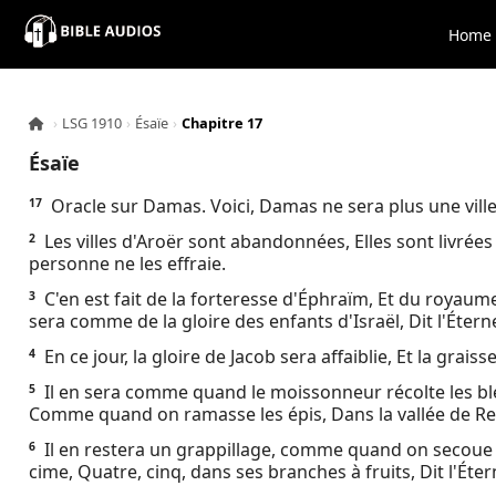
×
Home
Home
›
LSG 1910
›
Ésaïe
›
Chapitre 17
Audio
Ésaïe
Bible
Oracle sur Damas. Voici, Damas ne sera plus une ville
17
Les villes d'Aroër sont abandonnées, Elles sont livrées
2
Contacts
personne ne les effraie.
C'en est fait de la forteresse d'Éphraïm, Et du royaume
3
About
sera comme de la gloire des enfants d'Israël, Dit l'Éter
En ce jour, la gloire de Jacob sera affaiblie, Et la grais
4
Copyright
Il en sera comme quand le moissonneur récolte les blé
5
Comme quand on ramasse les épis, Dans la vallée de R
Download
Il en restera un grappillage, comme quand on secoue l'ol
6
cime, Quatre, cinq, dans ses branches à fruits, Dit l'Étern
L.O.A