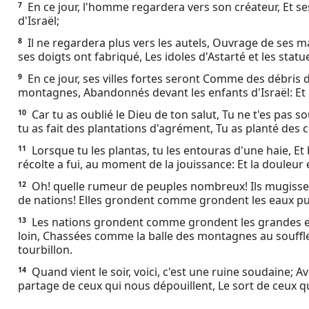
En ce jour, l'homme regardera vers son créateur, Et se
7
Ebook
d'Israël;
Il ne regardera plus vers les autels, Ouvrage de ses ma
8
ses doigts ont fabriqué, Les idoles d'Astarté et les statue
En ce jour, ses villes fortes seront Comme des débris d
9
montagnes, Abandonnés devant les enfants d'Israël: Et 
Car tu as oublié le Dieu de ton salut, Tu ne t'es pas 
10
tu as fait des plantations d'agrément, Tu as planté des 
Lorsque tu les plantas, tu les entouras d'une haie, Et b
11
récolte a fui, au moment de la jouissance: Et la douleur
Oh! quelle rumeur de peuples nombreux! Ils mugisse
12
de nations! Elles grondent comme grondent les eaux pu
Les nations grondent comme grondent les grandes eaux
13
loin, Chassées comme la balle des montagnes au souffl
tourbillon.
Quand vient le soir, voici, c'est une ruine soudaine; Ava
14
partage de ceux qui nous dépouillent, Le sort de ceux qu