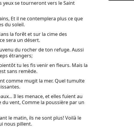
s yeux se tourneront vers le Saint
9 (8:23) Ma
10 Malheur
ins, Et il ne contemplera plus ce que
s du soleil.
11 Puis un
ans la forêt et sur la cime des
12 Tu diras
ce sera un désert.
13 Oracle 
souvenu du rocher de ton refuge. Aussi
ceps étrangers;
14 Car l'Ét
ientôt tu les fis venir en fleurs. Mais la
15 Oracle 
 est sans remède.
16 Envoyez
nt comme mugit la mer. Quel tumulte
issantes.
17 Oracle 
... Il les menace, et elles fuient au
18 Terre, o
e du vent, Comme la poussière par un
19 Oracle s
nt le matin, ils ne sont plus! Voilà le
20 L'année
i nous pillent.
21 Oracle s