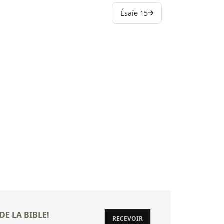
Ésaïe 15
47 Descend
48 Écoutez
49 Iles, é
50 Ainsi pa
51 Écoutez
52 Réveille-
53 Qui a cr
54 Réjouis-t
55 Vous tou
56 Ainsi pa
57 Le juste 
DE LA BIBLE!
58 Crie à p
RECEVOIR