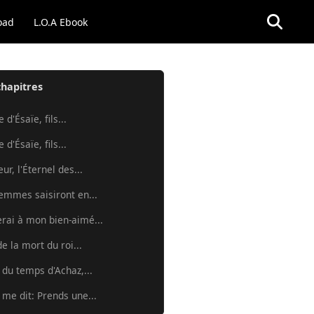
oad
L.O.A Ebook
chapitres
 d'Ésaïe, fils...
 d'Ésaïe, fils...
ur, l'Éternel des...
femmes saisiront en...
erai à mon bien-aimé...
e la mort du roi...
, du temps d'Achaz,...
 me dit: Prends une...