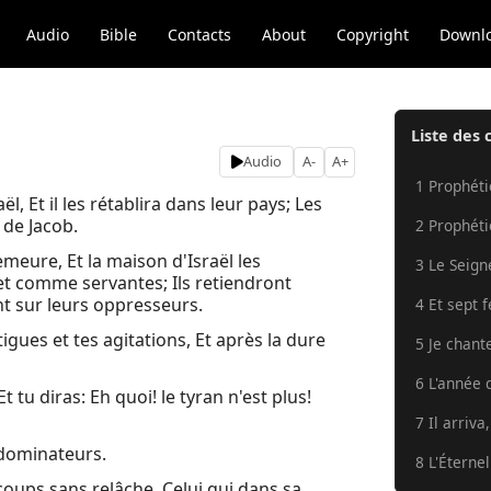
Audio
Bible
Contacts
About
Copyright
Downl
Liste des 
Audio
A-
A+
1 Prophétie
ël, Et il les rétablira dans leur pays; Les
 de Jacob.
2 Prophétie
meure, Et la maison d'Israël les
3 Le Seigne
et comme servantes; Ils retiendront
ont sur leurs oppresseurs.
4 Et sept 
igues et tes agitations, Et après la dure
5 Je chant
6 L'année d
 tu diras: Eh quoi! le tyran n'est plus!
7 Il arriva
 dominateurs.
8 L'Éternel
coups sans relâche, Celui qui dans sa