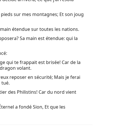
34 Approch
ux pieds sur mes montagnes; Et son joug
35 Le déser
36 La quat
la main étendue sur toutes les nations.
37 Lorsque 
opposera? Sa main est étendue: qui la
38 En ce t
ncé:
39 En ce 
ge qui te frappait est brisée! Car de la
40 Console
n dragon volant.
41 Iles, fa
eux reposer en sécurité; Mais je ferai
 tué.
42 Voici mo
ier des Philistins! Car du nord vient
43 Ainsi p
ernel a fondé Sion, Et que les
44 Écoute 
45 Ainsi pa
46 Bel s'é