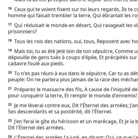
Ceux qui te voient fixent sur toi leurs regards, Ils te 
16
homme qui faisait trembler la terre, Qui ébranlait les 
Qui réduisait le monde en désert, Qui ravageait les vil
17
prisonniers?
Tous les rois des nations, oui, tous, Reposent avec 
18
Mais toi, tu as été jeté loin de ton sépulcre, Comm
19
dépouille de gens tués à coups d'épée, Et précipités su
cadavre foulé aux pieds.
Tu n'es pas réuni à eux dans le sépulcre, Car tu as détr
20
peuple: On ne parlera plus jamais de la race des méchan
Préparez le massacre des fils, A cause de l'iniquité de
21
pour conquérir la terre, Et remplir le monde d'ennemis! 
Je me lèverai contre eux, Dit l'Éternel des armées; J'a
22
Ses descendants et sa postérité, dit l'Éternel.
J'en ferai le gîte du hérisson et un marécage, Et je la b
23
Dit l'Éternel des armées.
L'Éternel des armées l'a juré, en disant: Oui, ce que j'a
24