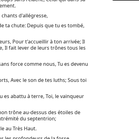
9 (8:23) Ma
gement.
10 Malheur
n chants d'allégresse,
de ta chute: Depuis que tu es tombé,
11 Puis un
12 Tu diras
, Pour t'accueillir à ton arrivée; Il
, Il fait lever de leurs trônes tous les
13 Oracle 
14 Car l'Ét
es sans force comme nous, Tu es devenu
15 Oracle 
s, Avec le son de tes luths; Sous toi
16 Envoyez
17 Oracle 
Tu es abattu à terre, Toi, le vainqueur
18 Terre, o
i mon trône au-dessus des étoiles de
19 Oracle s
extrémité du septentrion;
20 L'année
le au Très Haut.
21 Oracle s
ns les profondeurs de la fosse.