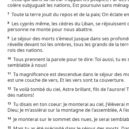
colère subjuguait les nations, Est poursuivi sans ména
Ebook
Toute la terre jouit du repos et de la paix; On éclate e
7
Les cyprès même, les cèdres du Liban, se réjouissent 
8
personne ne monte pour nous abattre.
Le séjour des morts s'émeut jusque dans ses profondeurs
9
réveille devant toi les ombres, tous les grands de la terre
rois des nations.
Tous prennent la parole pour te dire: Toi aussi, tu 
10
semblable à nous!
Ta magnificence est descendue dans le séjour des mort
11
est une couche de vers, Et les vers sont ta couverture.
Te voilà tombé du ciel, Astre brillant, fils de l'aurore! 
12
des nations!
Tu disais en ton coeur: Je monterai au ciel, J'élèvera
13
Dieu; Je m'assiérai sur la montagne de l'assemblée, A l'
Je monterai sur le sommet des nues, Je serai semblab
14
Mais tu as été précipité dans le séjour des morts, Da
15