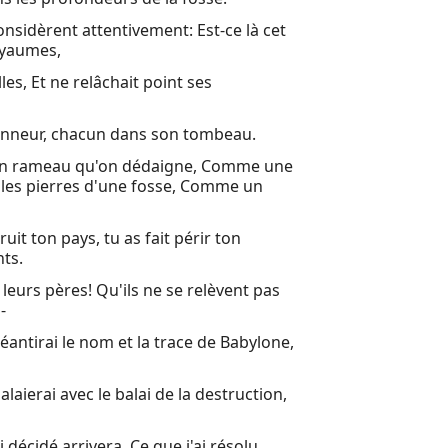
considèrent attentivement: Est-ce là cet
22 Oracle s
royaumes,
23 Oracle s
les, Et ne relâchait point ses
24 Voici, l
honneur, chacun dans son tombeau.
25 O Étern
e un rameau qu'on dédaigne, Comme une
26 En ce jo
r les pierres d'une fosse, Comme un
27 En ce jo
uit ton pays, tu as fait périr ton
28 Malheur
ts.
29 Malheur 
 leurs pères! Qu'ils ne se relèvent pas
-
30 Malheur,
néantirai le nom et la trace de Babylone,
31 Malheur
32 Alors le
alaierai avec le balai de la destruction,
33 Malheur
i décidé arrivera, Ce que j'ai résolu