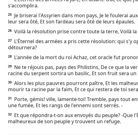
s'accomplira.
Je briserai l'Assyrien dans mon pays, Je le foulerai a
25
leur sera ôté, Et son fardeau sera ôté de leurs épaules.
Voilà la résolution prise contre toute la terre, Voilà 
26
L'Éternel des armées a pris cette résolution: qui s'y 
27
détournera?
L'année de la mort du roi Achaz, cet oracle fut prono
28
Ne te réjouis pas, pays des Philistins, De ce que la ver
29
racine du serpent sortira un basilic, Et son fruit sera u
Alors les plus pauvres pourront paître, Et les malheur
30
mourir ta racine par la faim, Et ce qui restera de toi sera
Porte, gémis! ville, lamente-toi! Tremble, pays tout ent
31
une fumée, Et les rangs de l'ennemi sont serrés. -
Et que répondra-t-on aux envoyés du peuple? -Que l'Ét
32
malheureux de son peuple y trouvent un refuge.