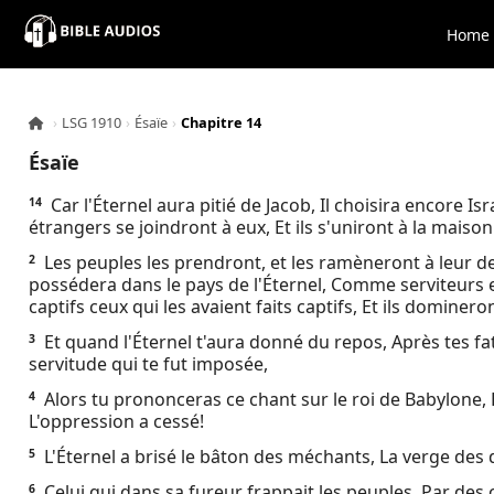
×
Home
Home
›
LSG 1910
›
Ésaïe
›
Chapitre 14
Audio
Ésaïe
Bible
Car l'Éternel aura pitié de Jacob, Il choisira encore Isra
14
étrangers se joindront à eux, Et ils s'uniront à la maison
Contacts
Les peuples les prendront, et les ramèneront à leur de
2
possédera dans le pays de l'Éternel, Comme serviteurs 
captifs ceux qui les avaient faits captifs, Et ils dominer
About
Et quand l'Éternel t'aura donné du repos, Après tes fat
3
servitude qui te fut imposée,
Copyright
Alors tu prononceras ce chant sur le roi de Babylone, Et
4
L'oppression a cessé!
Download
L'Éternel a brisé le bâton des méchants, La verge des
5
L.O.A
Celui qui dans sa fureur frappait les peuples, Par des 
6