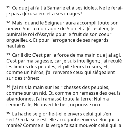
Ce que j'ai fait à Samarie et à ses idoles, Ne le ferai-
11
je pas à Jérusalem et à ses images?
Mais, quand le Seigneur aura accompli toute son
12
oeuvre Sur la montagne de Sion et à Jérusalem, Je
punirai le roi d'Assyrie pour le fruit de son coeur
orgueilleux, Et pour l'arrogance de ses regards
hautains.
Car il dit: C'est par la force de ma main que j'ai agi,
13
C'est par ma sagesse, car je suis intelligent; J'ai reculé
les limites des peuples, et pillé leurs trésors, Et,
comme un héros, j'ai renversé ceux qui siégeaient
sur des trônes;
J'ai mis la main sur les richesses des peuples,
14
comme sur un nid, Et, comme on ramasse des oeufs
abandonnés, J'ai ramassé toute la terre: Nul n'a
remué l'aile, Ni ouvert le bec, ni poussé un cri. -
La hache se glorifie-t-elle envers celui qui s'en
15
sert? Ou la scie est-elle arrogante envers celui qui la
manie? Comme si la verge faisait mouvoir celui qui la