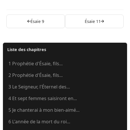
Ésaïe 9
Ésaïe 11
Liste des chapitres
1 Prophétie d'Ésaïe, fils...
2 Prophétie d'Ésaïe, fils...
3 Le Seigneur, l'Éternel des...
4 Et sept femmes saisiront en...
5 Je chanterai à mon bien-aimé...
6 L'année de la mort du roi...