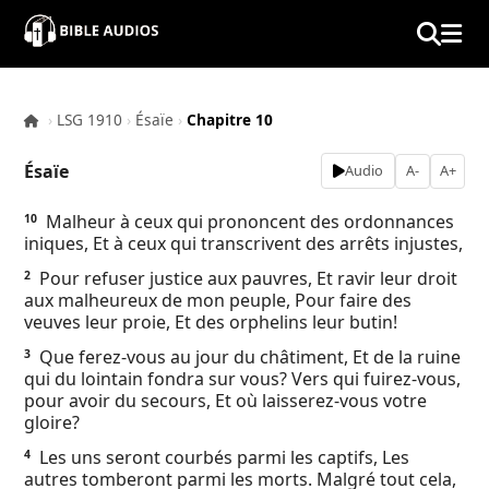
×
Home
›
LSG 1910
›
Ésaïe
›
Chapitre 10
Audio
Ésaïe
Audio
A-
A+
Bible
Malheur à ceux qui prononcent des ordonnances
10
iniques, Et à ceux qui transcrivent des arrêts injustes,
Contacts
Pour refuser justice aux pauvres, Et ravir leur droit
2
aux malheureux de mon peuple, Pour faire des
About
veuves leur proie, Et des orphelins leur butin!
Que ferez-vous au jour du châtiment, Et de la ruine
3
Copyright
qui du lointain fondra sur vous? Vers qui fuirez-vous,
pour avoir du secours, Et où laisserez-vous votre
gloire?
Download
Les uns seront courbés parmi les captifs, Les
4
autres tomberont parmi les morts. Malgré tout cela,
L.O.A