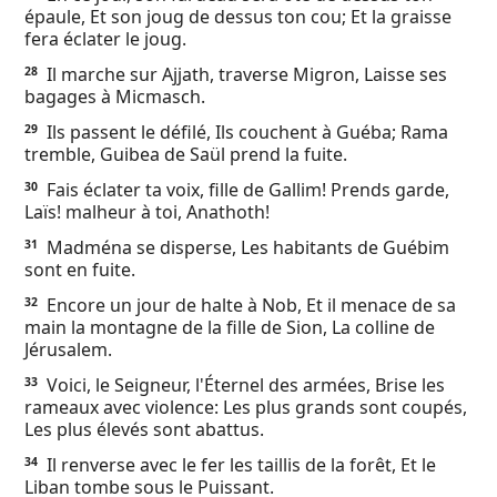
épaule, Et son joug de dessus ton cou; Et la graisse
fera éclater le joug.
Il marche sur Ajjath, traverse Migron, Laisse ses
28
bagages à Micmasch.
Ils passent le défilé, Ils couchent à Guéba; Rama
29
tremble, Guibea de Saül prend la fuite.
Fais éclater ta voix, fille de Gallim! Prends garde,
30
Laïs! malheur à toi, Anathoth!
Madména se disperse, Les habitants de Guébim
31
sont en fuite.
Encore un jour de halte à Nob, Et il menace de sa
32
main la montagne de la fille de Sion, La colline de
Jérusalem.
Voici, le Seigneur, l'Éternel des armées, Brise les
33
rameaux avec violence: Les plus grands sont coupés,
Les plus élevés sont abattus.
Il renverse avec le fer les taillis de la forêt, Et le
34
Liban tombe sous le Puissant.