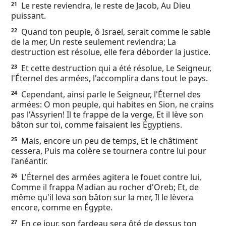
Le reste reviendra, le reste de Jacob, Au Dieu
21
puissant.
Quand ton peuple, ô Israël, serait comme le sable
22
de la mer, Un reste seulement reviendra; La
destruction est résolue, elle fera déborder la justice.
Et cette destruction qui a été résolue, Le Seigneur,
23
l'Éternel des armées, l'accomplira dans tout le pays.
Cependant, ainsi parle le Seigneur, l'Éternel des
24
armées: O mon peuple, qui habites en Sion, ne crains
pas l'Assyrien! Il te frappe de la verge, Et il lève son
bâton sur toi, comme faisaient les Égyptiens.
Mais, encore un peu de temps, Et le châtiment
25
cessera, Puis ma colère se tournera contre lui pour
l'anéantir.
L'Éternel des armées agitera le fouet contre lui,
26
Comme il frappa Madian au rocher d'Oreb; Et, de
même qu'il leva son bâton sur la mer, Il le lèvera
encore, comme en Égypte.
En ce jour, son fardeau sera ôté de dessus ton
27