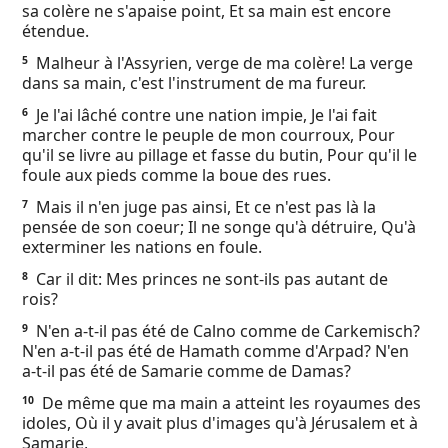
sa colère ne s'apaise point, Et sa main est encore
Ebook
étendue.
Malheur à l'Assyrien, verge de ma colère! La verge
5
dans sa main, c'est l'instrument de ma fureur.
Je l'ai lâché contre une nation impie, Je l'ai fait
6
marcher contre le peuple de mon courroux, Pour
qu'il se livre au pillage et fasse du butin, Pour qu'il le
foule aux pieds comme la boue des rues.
Mais il n'en juge pas ainsi, Et ce n'est pas là la
7
pensée de son coeur; Il ne songe qu'à détruire, Qu'à
exterminer les nations en foule.
Car il dit: Mes princes ne sont-ils pas autant de
8
rois?
N'en a-t-il pas été de Calno comme de Carkemisch?
9
N'en a-t-il pas été de Hamath comme d'Arpad? N'en
a-t-il pas été de Samarie comme de Damas?
De même que ma main a atteint les royaumes des
10
idoles, Où il y avait plus d'images qu'à Jérusalem et à
Samarie,