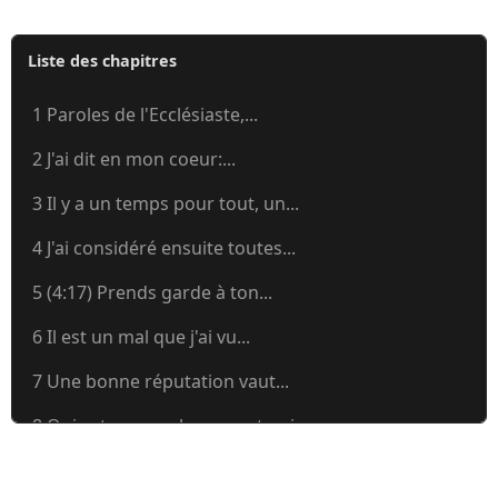
Liste des chapitres
1 Paroles de l'Ecclésiaste,...
2 J'ai dit en mon coeur:...
3 Il y a un temps pour tout, un...
4 J'ai considéré ensuite toutes...
5 (4:17) Prends garde à ton...
6 Il est un mal que j'ai vu...
7 Une bonne réputation vaut...
8 Qui est comme le sage, et qui...
9 Oui, j'ai appliqué mon coeur...