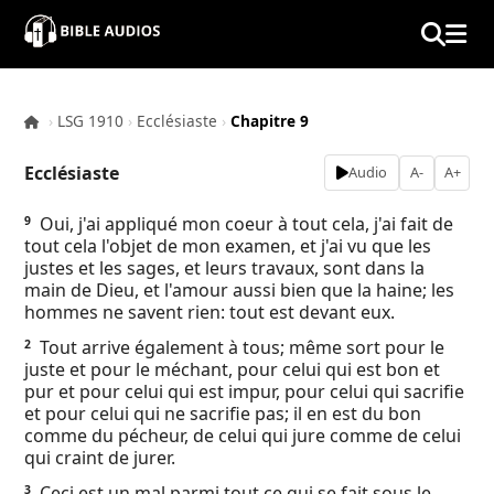
×
Home
›
LSG 1910
›
Ecclésiaste
›
Chapitre 9
Audio
Ecclésiaste
Audio
A-
A+
Bible
Oui, j'ai appliqué mon coeur à tout cela, j'ai fait de
9
tout cela l'objet de mon examen, et j'ai vu que les
Contacts
justes et les sages, et leurs travaux, sont dans la
main de Dieu, et l'amour aussi bien que la haine; les
hommes ne savent rien: tout est devant eux.
About
Tout arrive également à tous; même sort pour le
2
juste et pour le méchant, pour celui qui est bon et
Copyright
pur et pour celui qui est impur, pour celui qui sacrifie
et pour celui qui ne sacrifie pas; il en est du bon
Download
comme du pécheur, de celui qui jure comme de celui
qui craint de jurer.
L.O.A
Ceci est un mal parmi tout ce qui se fait sous le
3