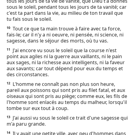
tous les jours de ta vie de vanité, que Dieu t'a donnés
sous le soleil, pendant tous les jours de ta vanité; car
c'est ta part dans la vie, au milieu de ton travail que
tu fais sous le soleil.
Tout ce que ta main trouve à faire avec ta force,
10
fais-le; car il n'y a ni oeuvre, ni pensée, ni science, ni
sagesse, dans le séjour des morts, où tu vas.
J'ai encore vu sous le soleil que la course n'est
11
point aux agiles ni la guerre aux vaillants, ni le pain
aux sages, ni la richesse aux intelligents, ni la faveur
aux savants; car tout dépend pour eux du temps et
des circonstances.
L'homme ne connaît pas non plus son heure,
12
pareil aux poissons qui sont pris au filet fatal, et aux
oiseaux qui sont pris au piège; comme eux, les fils de
l'homme sont enlacés au temps du malheur, lorsqu'il
tombe sur eux tout à coup.
J'ai aussi vu sous le soleil ce trait d'une sagesse qui
13
m'a paru grande.
Il y avait une petite ville, avec peu d'hommes dans
14