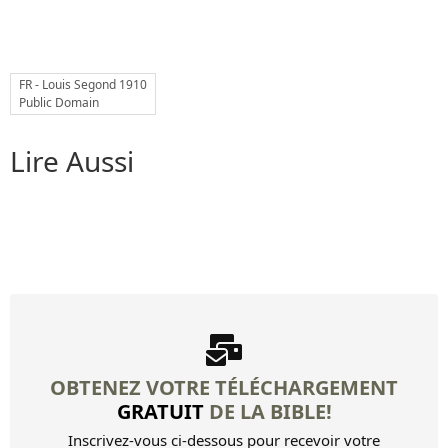
10 Les mouches mortes infectent...
11 Jette ton pain sur la face...
FR - Louis Segond 1910
12 (12:3) Mais souviens-toi de...
Public Domain
Autres livres
Lire Aussi
Louis Segond Bible
Livre d'Hénoch
OBTENEZ VOTRE TÉLÉCHARGEMENT
GRATUIT
DE LA BIBLE!
Inscrivez-vous ci-dessous pour recevoir votre