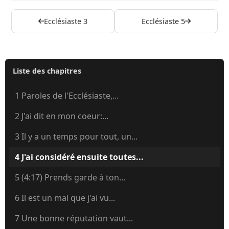
Ecclésiaste 3
Ecclésiaste 5
Liste des chapitres
1 Paroles de l'Ecclésiaste,...
2 J'ai dit en mon coeur:...
3 Il y a un temps pour tout, un...
4 J'ai considéré ensuite toutes...
5 (4:17) Prends garde à ton...
6 Il est un mal que j'ai vu...
7 Une bonne réputation vaut...