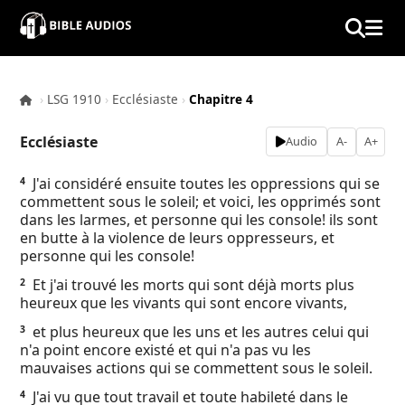
×
Home
›
LSG 1910
›
Ecclésiaste
›
Chapitre 4
Audio
Ecclésiaste
Audio
A-
A+
Bible
J'ai considéré ensuite toutes les oppressions qui se
4
commettent sous le soleil; et voici, les opprimés sont
Contacts
dans les larmes, et personne qui les console! ils sont
en butte à la violence de leurs oppresseurs, et
personne qui les console!
About
Et j'ai trouvé les morts qui sont déjà morts plus
2
heureux que les vivants qui sont encore vivants,
Copyright
et plus heureux que les uns et les autres celui qui
3
n'a point encore existé et qui n'a pas vu les
Download
mauvaises actions qui se commettent sous le soleil.
J'ai vu que tout travail et toute habileté dans le
4
L.O.A