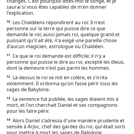
changés. C'est pourquoi dites-moi le songe, et je
saurai si vous êtes capables de m'en donner
l'explication.
Les Chaldéens répondirent au roi: Il n'est
10
personne sur la terre qui puisse dire ce que
demande le roi; aussi jamais roi, quelque grand et
puissant qu'il ait été, n'a exigé une pareille chose
d'aucun magicien, astrologue ou Chaldéen.
Ce que le roi demande est difficile; il n'y a
11
personne qui puisse le dire au roi, excepté les dieux,
dont la demeure n'est pas parmi les hommes.
Là-dessus le roi se mit en colère, et s'irrita
12
violemment. Il ordonna qu'on fasse périr tous les
sages de Babylone.
La sentence fut publiée, les sages étaient mis à
13
mort, et l'on cherchait Daniel et ses compagnons
pour les faire périr.
Alors Daniel s'adressa d'une manière prudente et
14
sensée à Arjoc, chef des gardes du roi, qui était sorti
pour mettre à mort les sages de Babylone.