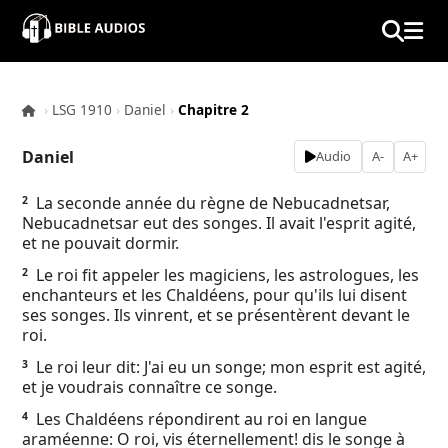
×
Home
›
LSG 1910
›
Daniel
›
Chapitre 2
Audio
Daniel
Audio
A-
A+
Bible
La seconde année du règne de Nebucadnetsar,
2
Nebucadnetsar eut des songes. Il avait l'esprit agité,
Contacts
et ne pouvait dormir.
Le roi fit appeler les magiciens, les astrologues, les
2
About
enchanteurs et les Chaldéens, pour qu'ils lui disent
ses songes. Ils vinrent, et se présentèrent devant le
roi.
Copyright
Le roi leur dit: J'ai eu un songe; mon esprit est agité,
3
et je voudrais connaître ce songe.
Download
Les Chaldéens répondirent au roi en langue
4
araméenne: O roi, vis éternellement! dis le songe à
L.O.A