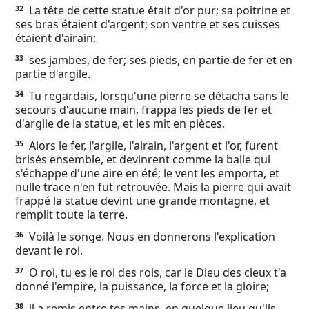
La tête de cette statue était d'or pur; sa poitrine et
32
ses bras étaient d'argent; son ventre et ses cuisses
étaient d'airain;
ses jambes, de fer; ses pieds, en partie de fer et en
33
partie d'argile.
Tu regardais, lorsqu'une pierre se détacha sans le
34
secours d'aucune main, frappa les pieds de fer et
d'argile de la statue, et les mit en pièces.
Alors le fer, l'argile, l'airain, l'argent et l'or, furent
35
brisés ensemble, et devinrent comme la balle qui
s'échappe d'une aire en été; le vent les emporta, et
nulle trace n'en fut retrouvée. Mais la pierre qui avait
frappé la statue devint une grande montagne, et
remplit toute la terre.
Voilà le songe. Nous en donnerons l'explication
36
devant le roi.
O roi, tu es le roi des rois, car le Dieu des cieux t'a
37
donné l'empire, la puissance, la force et la gloire;
il a remis entre tes mains, en quelque lieu qu'ils
38