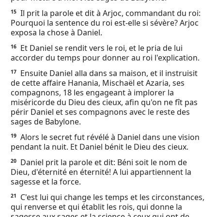
Il prit la parole et dit à Arjoc, commandant du roi:
15
Pourquoi la sentence du roi est-elle si sévère? Arjoc
exposa la chose à Daniel.
Et Daniel se rendit vers le roi, et le pria de lui
16
accorder du temps pour donner au roi l'explication.
Ensuite Daniel alla dans sa maison, et il instruisit
17
de cette affaire Hanania, Mischaël et Azaria, ses
compagnons, 18 les engageant à implorer la
miséricorde du Dieu des cieux, afin qu'on ne fît pas
périr Daniel et ses compagnons avec le reste des
sages de Babylone.
Alors le secret fut révélé à Daniel dans une vision
19
pendant la nuit. Et Daniel bénit le Dieu des cieux.
Daniel prit la parole et dit: Béni soit le nom de
20
Dieu, d'éternité en éternité! A lui appartiennent la
sagesse et la force.
C'est lui qui change les temps et les circonstances,
21
qui renverse et qui établit les rois, qui donne la
sagesse aux sages et la science à ceux qui ont de