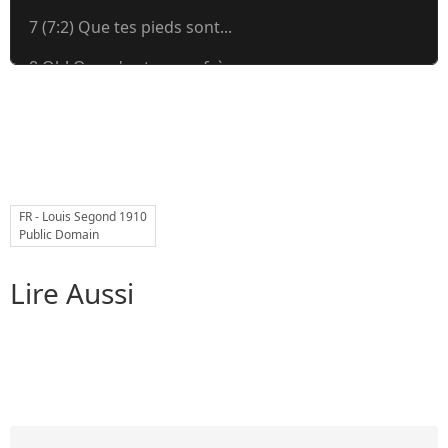
7 (7:2) Que tes pieds sont...
8 Oh! Que n'es-tu mon frère,...
Autres livres
Louis Segond Bible
Livre d'Hénoch
FR - Louis Segond 1910
Public Domain
Lire Aussi