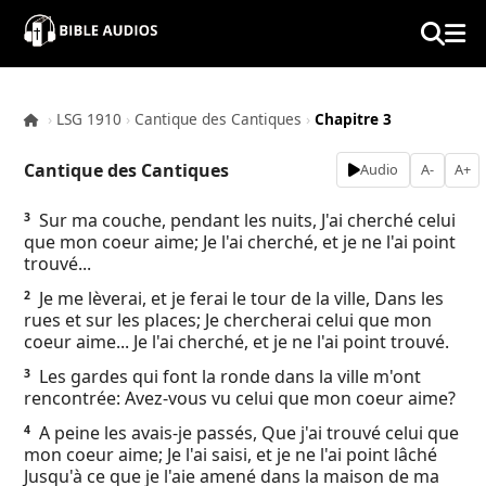
×
Home
›
LSG 1910
›
Cantique des Cantiques
›
Chapitre 3
Audio
Cantique des Cantiques
Audio
A-
A+
Bible
Sur ma couche, pendant les nuits, J'ai cherché celui
3
que mon coeur aime; Je l'ai cherché, et je ne l'ai point
Contacts
trouvé...
Je me lèverai, et je ferai le tour de la ville, Dans les
2
About
rues et sur les places; Je chercherai celui que mon
coeur aime... Je l'ai cherché, et je ne l'ai point trouvé.
Copyright
Les gardes qui font la ronde dans la ville m'ont
3
rencontrée: Avez-vous vu celui que mon coeur aime?
Download
A peine les avais-je passés, Que j'ai trouvé celui que
4
mon coeur aime; Je l'ai saisi, et je ne l'ai point lâché
Jusqu'à ce que je l'aie amené dans la maison de ma
L.O.A