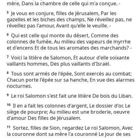
mère, Dans la chambre de celle qui m'a conçue. -
Ebook
Je vous en conjure, filles de Jérusalem, Par les
5
gazelles et les biches des champs, Ne réveillez pas, ne
réveillez pas l'amour, Avant qu'elle le veuille. -
Qui est celle qui monte du désert, Comme des
6
colonnes de fumée, Au milieu des vapeurs de myrrhe
et d'encens Et de tous les aromates des marchands? -
Voici la litière de Salomon, Et autour d'elle soixante
7
vaillants hommes, Des plus vaillants d'Israël.
Tous sont armés de l'épée, Sont exercés au combat;
8
Chacun porte l'épée sur sa hanche, En vue des alarmes
nocturnes.
Le roi Salomon s'est fait une litière De bois du Liban.
9
Il en a fait les colonnes d'argent, Le dossier d'or, Le
10
siège de pourpre; Au milieu est une broderie, oeuvre
d'amour Des filles de Jérusalem.
Sortez, filles de Sion, regardez Le roi Salomon, Avec
11
la couronne dont sa mère l'a couronné Le jour de ses