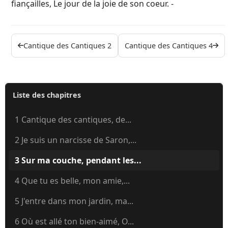
fiançailles, Le jour de la joie de son coeur. -
Cantique des Cantiques 2
Cantique des Cantiques 4
Liste des chapitres
1 Cantique des cantiques, de...
2 Je suis un narcisse de Saron,...
3 Sur ma couche, pendant les...
4 Que tu es belle, mon amie,...
5 J'entre dans mon jardin, ma...
6 Où est allé ton bien-aimé, O...