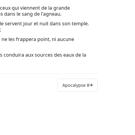
nt ceux qui viennent de la grande
22 Et il m
hies dans le sang de l'agneau.
 le servent jour et nuit dans son temple.
Autres liv
;
Louis Sego
eil ne les frappera point, ni aucune
Livre d'Hé
les conduira aux sources des eaux de la
Apocalypse 8