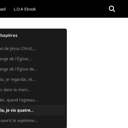
oad
L.O.A Ebook
chapitres
n de Jésus Christ,...
'ange de l'Église...
'ange de l'Église de...
a, je regardai, et...
is dans la main...
dai, quand l'agneau...
a, je vis quatre...
 ouvrit le septième...