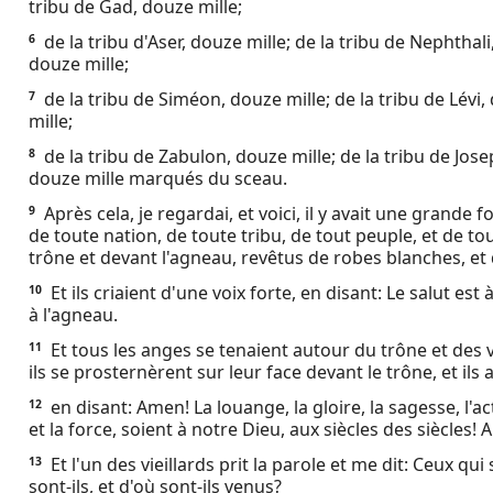
tribu de Gad, douze mille;
Ebook
de la tribu d'Aser, douze mille; de la tribu de Nephthal
6
douze mille;
de la tribu de Siméon, douze mille; de la tribu de Lévi, 
7
mille;
de la tribu de Zabulon, douze mille; de la tribu de Jose
8
douze mille marqués du sceau.
Après cela, je regardai, et voici, il y avait une grande
9
de toute nation, de toute tribu, de tout peuple, et de tou
trône et devant l'agneau, revêtus de robes blanches, et
Et ils criaient d'une voix forte, en disant: Le salut est 
10
à l'agneau.
Et tous les anges se tenaient autour du trône et des vi
11
ils se prosternèrent sur leur face devant le trône, et ils
en disant: Amen! La louange, la gloire, la sagesse, l'ac
12
et la force, soient à notre Dieu, aux siècles des siècles!
Et l'un des vieillards prit la parole et me dit: Ceux qu
13
sont-ils, et d'où sont-ils venus?