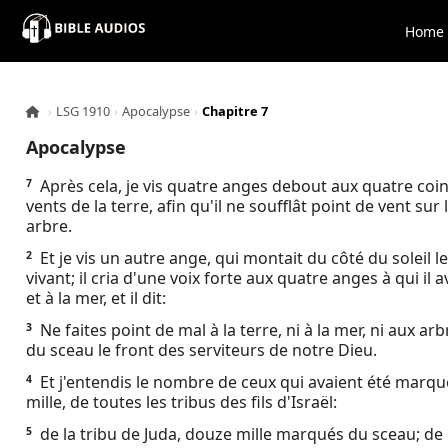
×
Home
Home
›
LSG 1910
›
Apocalypse
›
Chapitre 7
Audio
Apocalypse
Bible
Après cela, je vis quatre anges debout aux quatre coins 
7
vents de la terre, afin qu'il ne soufflât point de vent sur 
arbre.
Contacts
Et je vis un autre ange, qui montait du côté du soleil le
2
vivant; il cria d'une voix forte aux quatre anges à qui il 
About
et à la mer, et il dit:
Ne faites point de mal à la terre, ni à la mer, ni aux 
3
Copyright
du sceau le front des serviteurs de notre Dieu.
Et j'entendis le nombre de ceux qui avaient été marq
4
Download
mille, de toutes les tribus des fils d'Israël:
de la tribu de Juda, douze mille marqués du sceau; de l
5
L.O.A