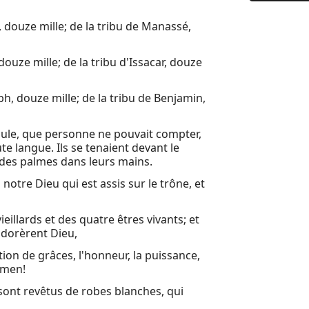
9 Le cinqu
i, douze mille; de la tribu de Manassé,
10 Je vis u
11 On me 
douze mille; de la tribu d'Issacar, douze
12 Un gran
ph, douze mille; de la tribu de Benjamin,
13 Et il se
14 Je regar
 foule, que personne ne pouvait compter,
te langue. Ils se tenaient devant le
15 Puis je 
 des palmes dans leurs mains.
16 Et j'ent
à notre Dieu qui est assis sur le trône, et
17 Puis un
eillards et des quatre êtres vivants; et
18 Après c
 adorèrent Dieu,
tion de grâces, l'honneur, la puissance,
19 Après ce
 Amen!
20 Puis je 
i sont revêtus de robes blanches, qui
21 Puis je 