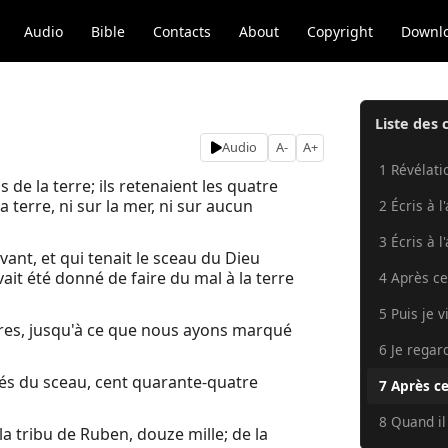
Audio
Bible
Contacts
About
Copyright
Downl
Liste des 
Audio
A-
A+
1 Révélatio
de la terre; ils retenaient les quatre
la terre, ni sur la mer, ni sur aucun
2 Écris à l
3 Écris à l
vant, et qui tenait le sceau du Dieu
avait été donné de faire du mal à la terre
4 Après cel
5 Puis je v
arbres, jusqu'à ce que nous ayons marqué
6 Je regar
ués du sceau, cent quarante-quatre
7 Après cel
8 Quand il
a tribu de Ruben, douze mille; de la