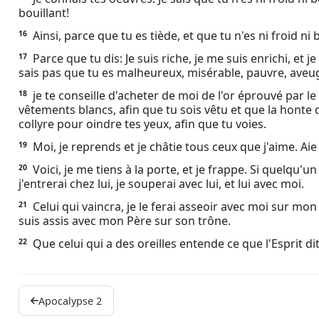
bouillant!
Ainsi, parce que tu es tiède, et que tu n'es ni froid ni
16
Parce que tu dis: Je suis riche, je me suis enrichi, et j
17
sais pas que tu es malheureux, misérable, pauvre, aveug
je te conseille d'acheter de moi de l'or éprouvé par le
18
vêtements blancs, afin que tu sois vêtu et que la honte 
collyre pour oindre tes yeux, afin que tu voies.
Moi, je reprends et je châtie tous ceux que j'aime. Aie
19
Voici, je me tiens à la porte, et je frappe. Si quelqu'u
20
j'entrerai chez lui, je souperai avec lui, et lui avec moi.
Celui qui vaincra, je le ferai asseoir avec moi sur mo
21
suis assis avec mon Père sur son trône.
Que celui qui a des oreilles entende ce que l'Esprit dit
22
Apocalypse 2