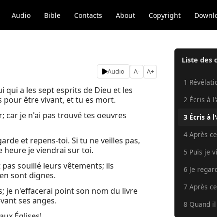
Audio
Bible
Contacts
About
Copyright
Downl
Liste des 
Audio
A-
A+
1 Révélatio
ui qui a les sept esprits de Dieu et les
s pour être vivant, et tu es mort.
2 Écris à l
r; car je n'ai pas trouvé tes oeuvres
3 Écris à l
4 Après cel
de et repens-toi. Si tu ne veilles pas,
 heure je viendrai sur toi.
5 Puis je v
as souillé leurs vêtements; ils
6 Je regar
en sont dignes.
7 Après cel
; je n'effacerai point son nom du livre
evant ses anges.
8 Quand il
aux Églises!