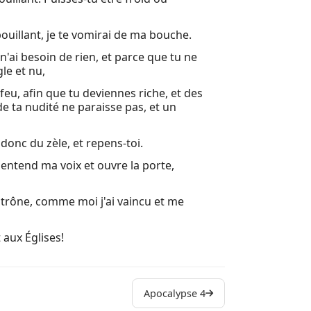
22 Et il m
 bouillant, je te vomirai de ma bouche.
Autres liv
e n'ai besoin de rien, et parce que tu ne
le et nu,
Louis Sego
 feu, afin que tu deviennes riche, et des
de ta nudité ne paraisse pas, et un
Livre d'Hé
 donc du zèle, et repens-toi.
n entend ma voix et ouvre la porte,
n trône, comme moi j'ai vaincu et me
 aux Églises!
Apocalypse 4