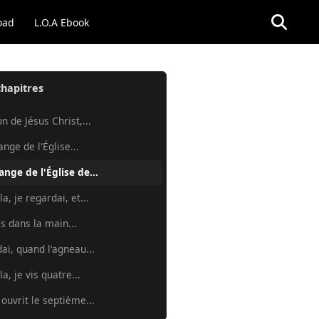
oad
L.O.A Ebook
chapitres
n de Jésus Christ,...
'ange de l'Église...
'ange de l'Église de...
a, je regardai, et...
is dans la main...
dai, quand l'agneau...
a, je vis quatre...
 ouvrit le septième...