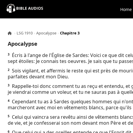
×
Home
Home
›
LSG 1910
›
Apocalypse
›
Chapitre 3
Audio
Apocalypse
Bible
Écris à l'ange de l'Église de Sardes: Voici ce que dit cel
3
sept étoiles: Je connais tes oeuvres. Je sais que tu passe
Contacts
Sois vigilant, et affermis le reste qui est près de mouri
2
parfaites devant mon Dieu.
About
Rappelle-toi donc comment tu as reçu et entendu, et gar
3
je viendrai comme un voleur, et tu ne sauras pas à quelle
Copyright
Cependant tu as à Sardes quelques hommes qui n'ont p
4
marcheront avec moi en vêtements blancs, parce qu'ils 
Download
Celui qui vaincra sera revêtu ainsi de vêtements blancs
5
de vie, et je confesserai son nom devant mon Père et d
L.O.A
Que celui qui a des oreilles entende ce que l'Esprit dit 
6