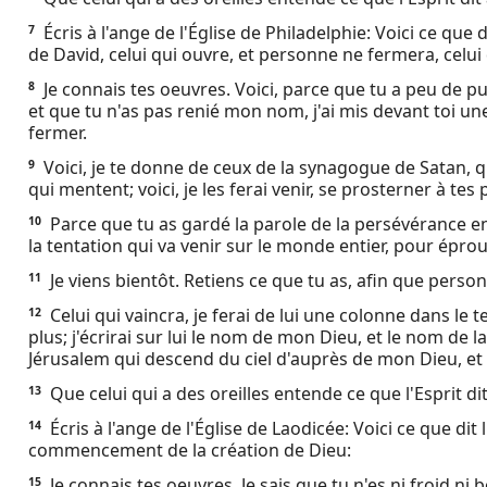
Ebook
Écris à l'ange de l'Église de Philadelphie: Voici ce que dit
7
de David, celui qui ouvre, et personne ne fermera, celui
Je connais tes oeuvres. Voici, parce que tu a peu de p
8
et que tu n'as pas renié mon nom, j'ai mis devant toi u
fermer.
Voici, je te donne de ceux de la synagogue de Satan, qui
9
qui mentent; voici, je les ferai venir, se prosterner à tes 
Parce que tu as gardé la parole de la persévérance en 
10
la tentation qui va venir sur le monde entier, pour éprou
Je viens bientôt. Retiens ce que tu as, afin que pers
11
Celui qui vaincra, je ferai de lui une colonne dans le t
12
plus; j'écrirai sur lui le nom de mon Dieu, et le nom de l
Jérusalem qui descend du ciel d'auprès de mon Dieu, 
Que celui qui a des oreilles entende ce que l'Esprit dit
13
Écris à l'ange de l'Église de Laodicée: Voici ce que dit 
14
commencement de la création de Dieu:
Je connais tes oeuvres. Je sais que tu n'es ni froid ni b
15