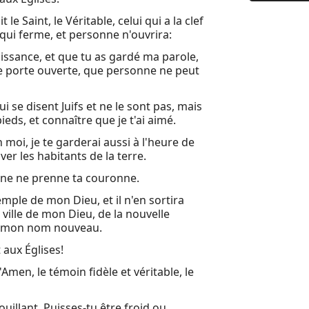
9 Le cinqu
 le Saint, le Véritable, celui qui a la clef
10 Je vis u
 qui ferme, et personne n'ouvrira:
uissance, et que tu as gardé ma parole,
11 On me 
ne porte ouverte, que personne ne peut
12 Un gran
 se disent Juifs et ne le sont pas, mais
13 Et il se
pieds, et connaître que je t'ai aimé.
14 Je regar
moi, je te garderai aussi à l'heure de
ver les habitants de la terre.
15 Puis je 
onne ne prenne ta couronne.
16 Et j'ent
emple de mon Dieu, et il n'en sortira
17 Puis un
a ville de mon Dieu, de la nouvelle
et mon nom nouveau.
18 Après c
 aux Églises!
19 Après ce
l'Amen, le témoin fidèle et véritable, le
20 Puis je 
21 Puis je 
ouillant. Puisses-tu être froid ou