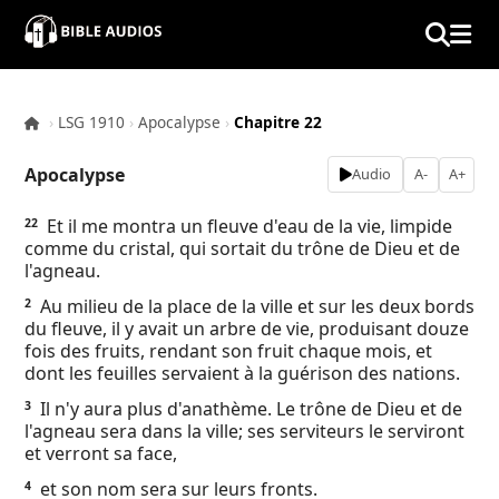
×
Home
›
LSG 1910
›
Apocalypse
›
Chapitre 22
Audio
Apocalypse
Audio
A-
A+
Bible
Et il me montra un fleuve d'eau de la vie, limpide
22
comme du cristal, qui sortait du trône de Dieu et de
Contacts
l'agneau.
Au milieu de la place de la ville et sur les deux bords
2
About
du fleuve, il y avait un arbre de vie, produisant douze
fois des fruits, rendant son fruit chaque mois, et
dont les feuilles servaient à la guérison des nations.
Copyright
Il n'y aura plus d'anathème. Le trône de Dieu et de
3
l'agneau sera dans la ville; ses serviteurs le serviront
Download
et verront sa face,
et son nom sera sur leurs fronts.
4
L.O.A