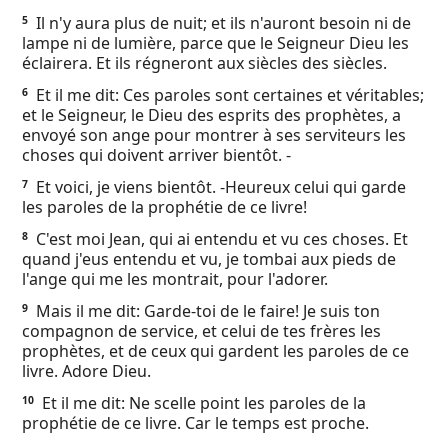
Ebook
Il n'y aura plus de nuit; et ils n'auront besoin ni de
5
lampe ni de lumière, parce que le Seigneur Dieu les
éclairera. Et ils régneront aux siècles des siècles.
Et il me dit: Ces paroles sont certaines et véritables;
6
et le Seigneur, le Dieu des esprits des prophètes, a
envoyé son ange pour montrer à ses serviteurs les
choses qui doivent arriver bientôt. -
Et voici, je viens bientôt. -Heureux celui qui garde
7
les paroles de la prophétie de ce livre!
C'est moi Jean, qui ai entendu et vu ces choses. Et
8
quand j'eus entendu et vu, je tombai aux pieds de
l'ange qui me les montrait, pour l'adorer.
Mais il me dit: Garde-toi de le faire! Je suis ton
9
compagnon de service, et celui de tes frères les
prophètes, et de ceux qui gardent les paroles de ce
livre. Adore Dieu.
Et il me dit: Ne scelle point les paroles de la
10
prophétie de ce livre. Car le temps est proche.