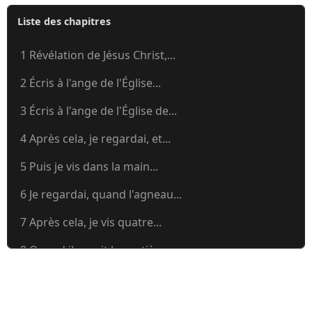
Liste des chapitres
1 Révélation de Jésus Christ,...
2 Écris à l'ange de l'Église...
3 Écris à l'ange de l'Église de...
4 Après cela, je regardai, et...
5 Puis je vis dans la main...
6 Je regardai, quand l'agneau...
7 Après cela, je vis quatre...
8 Quand il ouvrit le septième...
9 Le cinquième ange sonna de la...
10 Je vis un autre ange...